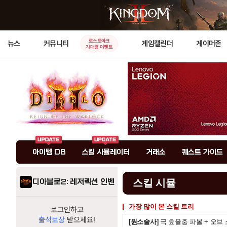
로스트아크
뉴스
커뮤니티
게임캘린더
게이머존
기대평 이벤트
아이템 DB
스킬 시뮬레이터
거래소
퀘스트 가이드
디아블로2: 레저렉션 인벤
스킬 시뮬
가장 많이 본 스킬 트리
로그인하고
출석보상
받으세요!
[원소술사]
극 효율충 파볼 + 오브