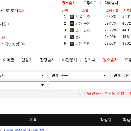
원소술사
드루이드
악마술사
성 후 후기
110
순위
스킬
마스터비율
채용
1
얼음 보주
49.03%
57.0
2
번개 숙련
39.45%
45.7
 기준
11
3
연쇄 번개
25.77%
44.0
4
번개
24.29%
45.6
서
16
5
번개 파장
23.60%
35.0
아리국민셋팅)
14
아마존
암살자
강령술사
야만용사
성기사
원소술사
드
※ 20포인트가 투자된 스킬이 
제목
작성자
작성
번개 주문 104 / 화염 주문 20]