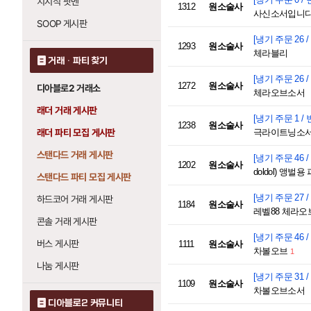
치지직 팟벤
1312
원소술사
사신소서입니다.
SOOP 게시판
[냉기 주문 26 /
1293
원소술사
체라블리
거래 · 파티 찾기
[냉기 주문 26 /
1272
원소술사
디아블로2 거래소
체라오브소서
래더 거래 게시판
[냉기 주문 1 / 
1238
원소술사
래더 파티 모집 게시판
극라이트닝소
스탠다드 거래 게시판
[냉기 주문 46 /
1202
원소술사
스탠다드 파티 모집 게시판
[냉기 주문 27 /
하드코어 거래 게시판
1184
원소술사
레벨88 체라오
콘솔 거래 게시판
[냉기 주문 46 /
버스 게시판
1111
원소술사
차볼오브
1
나눔 게시판
[냉기 주문 31 /
1109
원소술사
차볼오브소서
디아블로2 커뮤니티