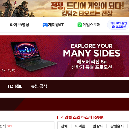
X
최대 90% 할인
라이브/영상
게이밍/IT
게임스토어
8월 프로모션
TC 정보
큐빙 공식
직업별 스킬 마스터 RANK
 소서
전체
아마존
암살자
강령술사
319