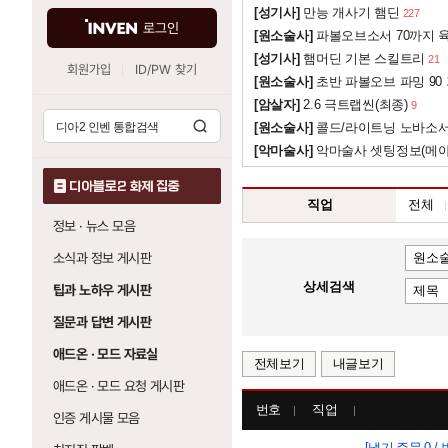
[성기사]
만능 개사기 햄딘
227
로그인
[원소술사]
파볼오브소서 70까지 육
[성기사]
햄머딘 기본 스킬트리
21
회원가입
ID/PW 찾기
[원소술사]
초반 파볼오브 파밍 90
[암살자]
2.6 극트랩씬(최종)
9
[원소술사]
콜드/라이트닝 노바소
[악마술사]
악마술사 셋팅정보(메
디아블로2 화제 집중
직업
전체
정보 · 뉴스 모음
소식과 정보 게시판
상세검색
팁과 노하우 게시판
질문과 답변 게시판
애드온 · 모드 자료실
전체보기
내글보기
애드온 · 모드 요청 게시판
번호
직업
인증 게시물 모음
[냉기 주문 0 / 