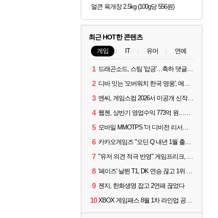
얼큰 육개장 2.5kg (100g당 556원)
최근 HOT한 콘텐츠
게임
IT
유머
연예
1
드래곤소드, 스팀 '압긍'…축하 댓글 달고 게임 코드 받자!
2
디바 잇는 '오버워치 한국 영웅', 메카 파일럿 디몬 나온다
3
엔씨, 게임스컴 2026서 미공개 신작 최초 공개
4
웹젠, 상반기 영업수익 773억 원…순이익 89% 증가
5
모바일 MMOTPS '더 디비전 리서전스', 6일 스팀에도 출시
6
카카오게임즈 "오딘 Q 내년 1월 출시, 연기는 없다"
7
"유저 의견 적극 반영" 게임프리크, 비스트 오브 리인카네이션 개선 나선다
8
'페이즈' 날뛴 T1, DK 연승 끊고 1위 지켜
9
젠지, 한화생명 잡고 2연패 끊었다
10
XBOX 게임패스 8월 1차 라인업 공개... '비스트 오브 리인카네이션' 즉시 합류