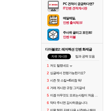
PC 견적이 궁금하다면?
IT인벤 견적게시판
매일매일,
인벤 출석체크!
주사위 굴리고 포인트!
인벤 마블
디아블로2: 레저렉션 인벤 화제글
자유 게시판
팁과 공략 모음
1
저도 털렸네요 ㅠ
2
싱글에서 전령가능한가요?
3
시즌 첫 스킬+45피참 득!
4
거래 게시판 규정 그지같네
5
이겜 아무것도 모르는사람이 처음 시작하기 괜찮나요?
6
막타 주시면 감사하겠습니다.
7
이왕 털린 김에 다음 시즌에나 해야겠네요