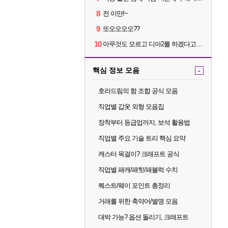
8
전 이만!~
9
또오오오오??
10
아무것도 모르고 디아2를 하겠다고요???
핵심 정보 모음
-
호라드림의 함 조합 공식 모음
직업별 갑옷 외형 모음집
장착부터 등급업까지, 보석 활용법
직업별 주요 기술 트리 핵심 요약
캐스터 목걸이? 크래프트 공식
직업별 패캐/패힛/패블럭 수치
퀘스트/웨이 포인트 총정리
거래를 위한 축약어/별명 모음
대박 가능? 옵션 돌리기, 크래프트