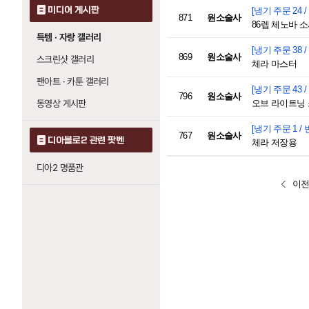
미디어 게시판
[냉기 주문 24 /
871
원소술사
86렙 체노바 
득템 · 자랑 갤러리
[냉기 주문 38 /
869
원소술사
스크린샷 갤러리
체라 마스터
팬아트 · 카툰 갤러리
[냉기 주문 43 /
796
원소술사
동영상 게시판
오브 라이트닝
[냉기 주문 1 / 
767
원소술사
디아블로2 관련 팟벤
체라 저장용
디아2 명품관
이