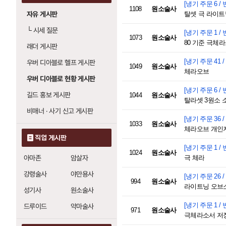
[냉기 주문 6 / 
1108
원소술사
자유 게시판
탈셋 극 라이트
└
시세 질문
[냉기 주문 1 / 
1073
원소술사
80 기준 극체
래더 게시판
[냉기 주문 41 /
우버 디아블로 헬프 게시판
1049
원소술사
체라오브
우버 디아블로 현황 게시판
[냉기 주문 6 / 
길드 홍보 게시판
1044
원소술사
탈라셋 3원소 
비매너 · 사기 신고 게시판
[냉기 주문 36 /
1033
원소술사
체라오브 개인
직업 게시판
[냉기 주문 1 / 
1024
원소술사
아마존
암살자
극 체라
강령술사
야만용사
[냉기 주문 26 /
994
원소술사
라이트닝 오브
성기사
원소술사
[냉기 주문 1 / 
드루이드
악마술사
971
원소술사
극체라소서 저