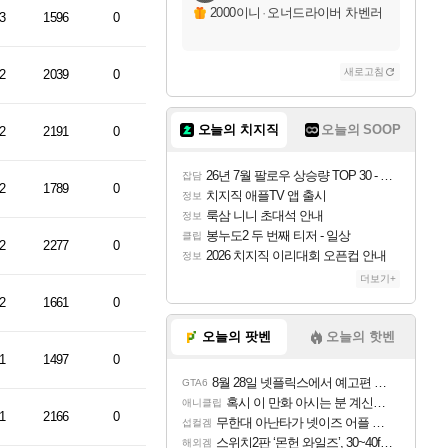
2000이니
·
오너드라이버 차벤러
3
1596
0
새로고침
2
2039
0
오늘의 치지직
오늘의 SOOP
2
2191
0
26년 7월 팔로우 상승량 TOP 30 - 월간 치지직
잡담
2
1789
0
치지직 애플TV 앱 출시
정보
룩삼 니니 초대석 안내
정보
봉누도2 두 번째 티저 - 일상
클립
2
2277
0
2026 치지직 이리대회 오픈컵 안내
정보
더보기+
2
1661
0
오늘의 팟벤
오늘의 핫벤
1
1497
0
8월 28일 넷플릭스에서 예고편 공개 예정
GTA6
혹시 이 만화 아시는 분 계신가요
애니클립
1
2166
0
무한대 아난타가 넷이즈 어플 달력에 일정 등록
섭컬겜
스위치2판 ‘몬헌 와일즈’, 30~40fps 목표 추정
해외겜