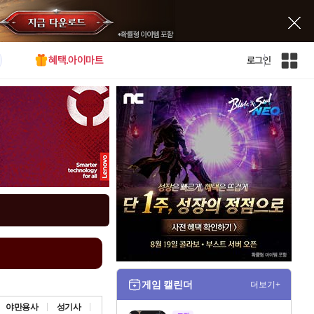
혜택.아이마트
로그인
인
벤
전
체
사
이
트
맵
게임 캘린더
더보기+
야만용사
성기사