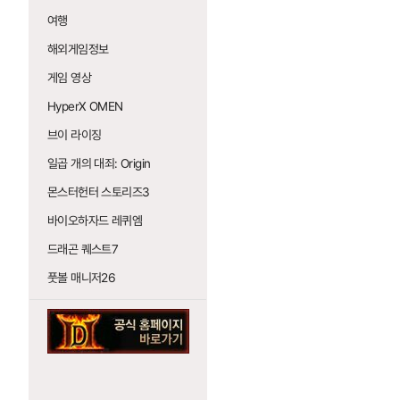
여행
해외게임정보
게임 영상
HyperX OMEN
브이 라이징
일곱 개의 대죄: Origin
몬스터헌터 스토리즈3
바이오하자드 레퀴엠
드래곤 퀘스트7
풋볼 매니저26