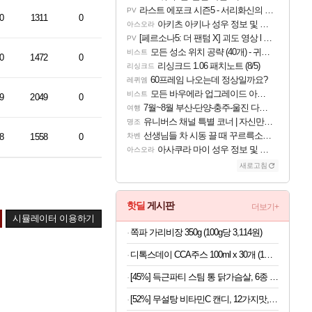
라스트 에포크 시즌5 - 서리화신의 분노 티저
PV
0
1311
0
아키츠 아키나 성우 정보 및 주요 필모
아스오라
[페르소나5: 더 팬텀 X] 괴도 영상 l 타카마키 안·댄싱 스타
PV
모든 성소 위치 공략 (40개) - 귀환한 영혼 도전과제
비스트
0
1472
0
리싱크드 1.06 패치노트 (8/5)
리싱크드
60프레임 나오는데 정상일까요?
레퀴엠
모든 바우에라 업그레이드 아이템 획득 위치 공략 (89개)
비스트
9
2049
0
7월~8월 부산-단양-충주-울진 다녀왔어요~
여행
유니버스 채널 특별 코너 | 자신만의 스타일
명조
선생님들 차 시동 끌 때 꾸르륵소리나는데
8
1558
0
차벤
아사쿠라 마이 성우 정보 및 주요 필모
아스오라
새로고침
핫딜
게시판
더보기+
시뮬레이터 이용하기
쪽파 가리비장 350g (100g당 3,114원)
디톡스데이 CCA주스 100ml x 30개 (1개당 497원)
[45%] 득근파티 스팀 통 닭가슴살, 6종 혼합, 100g, 30팩
[52%] 무설탕 비타민C 캔디, 12가지맛, 1kg, 1개