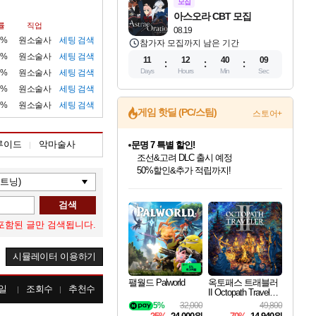
모집
아스오라 CBT 모집
률
직업
08.19
1%
원소술사
세팅
검색
참가자 모집까지 남은 기간
2%
원소술사
세팅
검색
11
12
40
08
Days
Hours
Min
Sec
1%
원소술사
세팅
검색
1%
원소술사
세팅
검색
1%
원소술사
세팅
검색
게임 핫딜 (PC/스팀)
스토어+
문명 7 특별 할인!
조선&고려 DLC 출시 예정
50%할인&추가 적립까지!
루이드
악마술사
마블 투혼 파이팅 소울즈 정식출시!
마블 히어로 총 출동&화려한 격투!
네이버 포인트 혜택까지!
인벤게임즈 8월 특별 할인!
드래곤소드: 어웨이크닝 입점!
귀무자: 검의 길 예약 판매 중!
비스트 오브 리인카네이션 정식 출시!
커세어 코브 출시 기념 할인!
더 렐릭 퍼스트 가디언 정식 출시
베데스다 40주년 기념 할인 중!
캡콤 프렌차이즈 할인 진행 중!
캡콤 일부 상품 상시 할인
스타워즈 은하계 레이서
로블록스 기프트 카드 공식 입점
인기 퍼블리셔 모음!
스팀으로 만나는 드래곤소드!
10% 할인과
게임프릭 신작 IP
해적'섬'을 발전시키자!
설화x하드코어 액션!
베데스다의 명작들을
몬헌, 바하 등 인기 IP를
몬헌 와일즈 & 드래곤즈 도그마2
인벤게임즈에서 10% 추가 적립
Robux를 가장 안전하고
검색
최대 90% 할인가를 만나보세요!
네이버혜택과 함께 만나보세요!
이니&베니 혜택까지!
네이버 혜택가와 함께 예약하세요!
할인&네이버혜택으로 만나보세요!
네이버페이 혜택과 만나보세요!
40주년 프로모션으로 만나보세요!
할인가에 만나보세요!
일부 에디션 상시 할인!
혜택으로 예약 판매 중
편안하게 충전하세요
포함된 글만 검색됩니다.
시뮬레이터 이용하기
팰월드 Palworld
옥토패스 트래블러
일
조회수
추천수
II Octopath Traveler I
I
5%
32,000
49,800