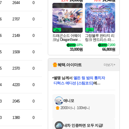
25%
24,000원
70%
14,940원
7
2644
0
6
2707
0
6
2149
0
드래곤소드 어웨이
그랑블루 판타지 리
크닝 DragonSword A
링크 엔드리스 라그
wakening
나로크 Granblue Fa
10%
7,000
ntasy Relink Endless
33,000원
66,800원
Ragnarok
5
1509
0
혜택.아이마트
더보기+
5
2370
0
니코
님께서
(본편포함) 데이브 더
다이버 인 더 정글 번들 (스팀코드)
에
4
4220
0
미스골든위크
별땡
당첨되셨습니다.
한건했습니다
프로틴스101
별빛희망
미오몬도
아기쿠키
eksxo
칠부
설레임v
어느덧
동작그만
영웅97
우는무
유리별
나무아래쉼터
달빛아이
밍끼
해무
님께서
님께서
님께서
님께서
님께서
님께서
님께서
님께서
님께서
님께서
님께서
님께서
님께서
님께서
님께서
엘든 링 밤의 통치자
님께서
네이버페이 1만원
로블록스 기프트카드
엘든 링 밤의 통치자
님께서
님께서
님께서
디스코 엘리시움 최종판
엘든 링 밤의 통치자
네이버페이 1만원
로블록스 기프트카드
인투 더 브리치
로블록스 기프트카드
로블록스 기프트카드
엘든 링 밤의 통치자
(본편포함) 데이브 더
(본편포함) 데이브 더
드래곤 퀘스트 XI S
네이버페이 1만원
몬스터 헌터 월드
마피아
로블록스
아이스본 마스터 에디션 (스팀코드)
디럭스 에디션 (스팀코드)
데피니티브 에디션 (스팀코드)
교환권
1만원권
디럭스 에디션 (스팀코드)
다이버 인 더 정글 번들 (스팀코드)
(스팀코드)
교환권
1만원권
디럭스 에디션 (스팀코드)
다이버 인 더 정글 번들 (스팀코드)
(스팀코드)
교환권
1만원권
기프트카드 1만 5천원권
지나간 시간을 찾아서 데피니티브
2만원권
디럭스 에디션 (스팀코드)
에 당첨되셨습니다.
에 당첨되셨습니다.
에 당첨되셨습니다.
에 당첨되셨습니다.
에 당첨되셨습니다.
에 당첨되셨습니다.
를 교환.
에 당첨되셨습니다.
에 당첨되셨습니다.
를 교환.
에
에
에
에
에
에
에
를
교환.
당첨되셨습니다.
당첨되셨습니다.
당첨되셨습니다.
당첨되셨습니다.
당첨되셨습니다.
당첨되셨습니다.
에디션 (스팀코드)
당첨되셨습니다.
를 교환.
애니모
3
2045
0
2000이니
·
100베니
3
1380
0
내차 인증하면 모두 지급!