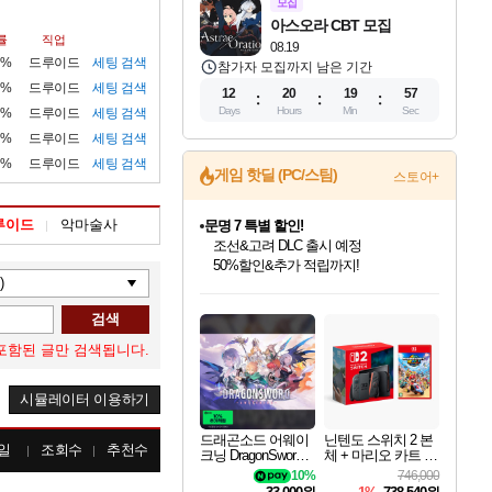
모집
아스오라 CBT 모집
률
직업
08.19
6%
드루이드
세팅
검색
참가자 모집까지 남은 기간
8%
드루이드
세팅
검색
12
20
19
55
Days
Hours
Min
Sec
5%
드루이드
세팅
검색
8%
드루이드
세팅
검색
6%
드루이드
세팅
검색
문명 7 특별 할인!
게임 핫딜 (PC/스팀)
스토어+
조선&고려 DLC 출시 예정
50%할인&추가 적립까지!
루이드
악마술사
귀무자: 검의 길 예약 판매 중!
10% 할인과
이니&베니 혜택까지!
인벤게임즈 8월 특별 할인!
드래곤소드: 어웨이크닝 입점!
비스트 오브 리인카네이션 정식 출시!
커세어 코브 출시 기념 할인!
더 렐릭 퍼스트 가디언 정식 출시
베데스다 40주년 기념 할인 중!
마블 투혼 파이팅 소울즈 예약 판매 중!
캡콤 프렌차이즈 할인 진행 중!
캡콤 일부 상품 상시 할인
스타워즈 은하계 레이서
로블록스 기프트 카드 공식 입점
인기 퍼블리셔 모음!
스팀으로 만나는 드래곤소드!
게임프릭 신작 IP
해적'섬'을 발전시키자!
설화x하드코어 액션!
베데스다의 명작들을
마블 히어로 총 출동&화려한 격투!
몬헌, 바하 등 인기 IP를
몬헌 와일즈 & 드래곤즈 도그마2
인벤게임즈에서 10% 추가 적립
Robux를 가장 안전하고
검색
최대 90% 할인가를 만나보세요!
네이버혜택과 함께 만나보세요!
네이버 혜택가와 함께 예약하세요!
할인&네이버혜택으로 만나보세요!
네이버페이 혜택과 만나보세요!
40주년 프로모션으로 만나보세요!
네이버 포인트 혜택까지!
할인가에 만나보세요!
일부 에디션 상시 할인!
혜택으로 예약 판매 중
편안하게 충전하세요
포함된 글만 검색됩니다.
시뮬레이터 이용하기
드래곤소드 어웨이
닌텐도 스위치 2 본
일
조회수
추천수
크닝 DragonSword A
체 + 마리오 카트 월
wakening
드
10%
746,000