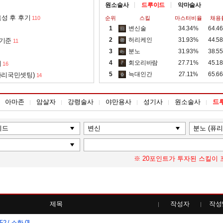
원소술사
드루이드
악마술사
성 후 후기
110
순위
스킬
마스터비율
채용
1
변신술
34.34%
64.4
2
허리케인
31.93%
44.5
 기준
11
3
분노
31.93%
38.5
4
회오리바람
27.71%
45.1
서
16
5
늑대인간
27.11%
65.6
아리국민셋팅)
14
아마존
암살자
강령술사
야만용사
성기사
원소술사
드
※ 20포인트가 투자된 스킬이 
제목
작성자
작성
52 / 소환 0]