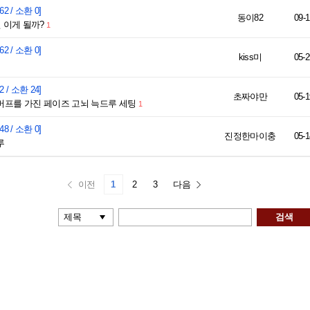
62 / 소환 0]
동이82
09-1
 이게 될까?
1
62 / 소환 0]
kiss미
05-2
2 / 소환 24]
초짜야만
05-1
프를 가진 페이즈 고뇌 늑드루 세팅
1
48 / 소환 0]
진정한마이충
05-1
루
이전
1
2
3
다음
검색