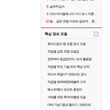
8
살려주십셔
9
이야 아이템매니아 가서 보니 자룬이 뭐 3~4000원 하네요?
10
음… 같은 유럽 어조씨 같은데… 룬을 이상하게 파는데 리뷰가 다 5별이네요?
핵심 정보 모음
-
호라드림의 함 조합 공식 모음
직업별 갑옷 외형 모음집
장착부터 등급업까지, 보석 활용법
직업별 주요 기술 트리 핵심 요약
캐스터 목걸이? 크래프트 공식
직업별 패캐/패힛/패블럭 수치
퀘스트/웨이 포인트 총정리
거래를 위한 축약어/별명 모음
대박 가능? 옵션 돌리기, 크래프트