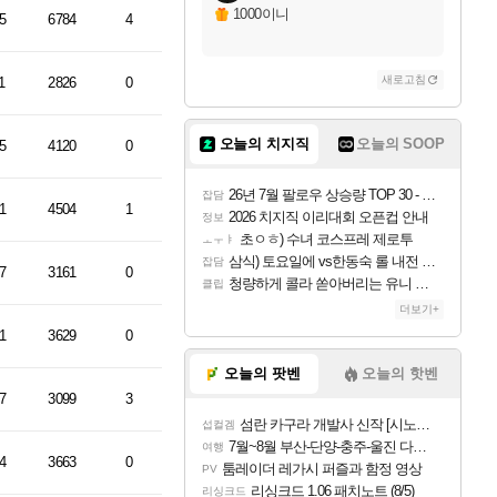
1000이니
5
6784
4
새로고침
1
2826
0
오늘의 치지직
오늘의 SOOP
5
4120
0
26년 7월 팔로우 상승량 TOP 30 - 월간 치지직
잡담
1
4504
1
2026 치지직 이리대회 오픈컵 안내
정보
초ㅇㅎ) 수녀 코스프레 제로투
ㅗㅜㅑ
삼식) 토요일에 vs한동숙 롤 내전 예정
잡담
7
3161
0
청량하게 콜라 쏟아버리는 유니 ㅋㅋㅋ
클립
더보기+
1
3629
0
오늘의 팟벤
오늘의 핫벤
7
3099
3
섬란 카구라 개발사 신작 [시노비 넥서스] 연내 출시 예정
섭컬겜
7월~8월 부산-단양-충주-울진 다녀왔어요~
여행
4
3663
0
툼레이더 레가시 퍼즐과 함정 영상
PV
리싱크드 1.06 패치노트 (8/5)
리싱크드