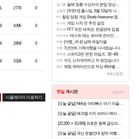
올해 청룡 수상자의 본업 영상 - 스테이씨 윤
걸그룹
1
2770
0
[무한대] 출시일, 8월 13일에 나오나
섭컬겜
힐링 탐험 게임 Bearly Awesome 챕터 1 트레일러
PV
게임 시작 전 추천 설정
비스트
9
4395
0
FF7 외전 세계관, 완결편에 집결
해외겜
테스트 때는 로비에 온라인 기능이 있는데
리밋제로
[여행_국내] 남해 독일마을
여행
9
2858
0
7년만에 가족여행을 다녀왔습니다.
여행
스위치2판 ‘몬헌 와일즈’, 30~40fps 목표 추정
해외겜
저도 신차계약하고 차 받았습니다
4
3326
0
차벤
체험 캐릭터만으로 허상 40레벨 하이와티아 5분 컷!｜에이메스·린네·모니에 명함
명조
새로고침
핫딜
게시판
더보기+
시뮬레이터 이용하기
[오늘 끝딜] N배송 아띠빠스 아기 미술가운 유아 전신 촉감놀이 문센 방수 앞치마 모래놀이옷 아띠베어 S
[오늘 끝딜] 에크멀 이지 브러시 에이에이 포인트 아이 06
[22,200 -> 15,000] 프로즌 원팩 곱도리탕 590g 2개
[오늘 끝딜] 국산 온열안대 암막 여행용 수면 안대 천연 아로마 스팀 찜질 아이마스크 일상에반하다