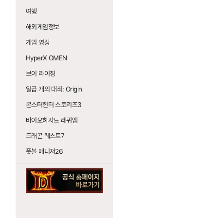
여행
해외게임정보
게임 영상
HyperX OMEN
브이 라이징
일곱 개의 대죄: Origin
몬스터헌터 스토리즈3
바이오하자드 레퀴엠
드래곤 퀘스트7
풋볼 매니저26