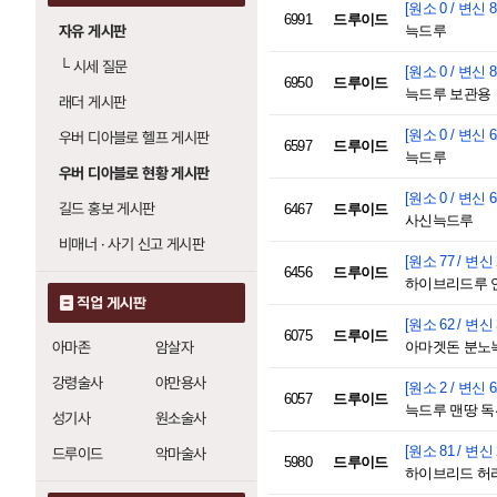
[원소 0 / 변신 8
6991
드루이드
자유 게시판
늑드루
└
시세 질문
[원소 0 / 변신 8
6950
드루이드
늑드루 보관용
래더 게시판
[원소 0 / 변신 6
우버 디아블로 헬프 게시판
6597
드루이드
늑드루
우버 디아블로 현황 게시판
[원소 0 / 변신 6
길드 홍보 게시판
6467
드루이드
사신늑드루
비매너 · 사기 신고 게시판
[원소 77 / 변신 
6456
드루이드
하이브리드루 
직업 게시판
[원소 62 / 변신 
6075
드루이드
아마존
암살자
아마겟돈 분노
강령술사
야만용사
[원소 2 / 변신 6
6057
드루이드
늑드루 맨땅 
성기사
원소술사
[원소 81 / 변신 
드루이드
악마술사
5980
드루이드
하이브리드 허리