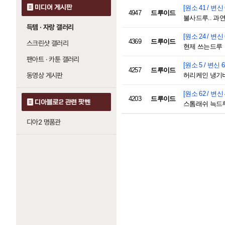
미디어 게시판
[원소 41 / 변신 
4947
드루이드
불사드루.. 과연
득템 · 자랑 갤러리
[원소 24 / 변신 
4369
드루이드
스크린샷 갤러리
현제 쓰는드루
팬아트 · 카툰 갤러리
[원소 5 / 변신 6
4257
드루이드
동영상 게시판
허리케인 냉기버
[원소 62 / 변신 
4203
드루이드
디아블로2 관련 팟벤
스톰래쉬 늑드
디아2 명품관