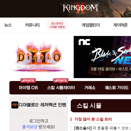
로스트아크
뉴스
커뮤니티
게임캘린더
게이머존
기대평 이벤트
아이템 DB
스킬 시뮬레이터
거래소
퀘스트 가이드
디아블로2: 레저렉션 인벤
스킬 시뮬
가장 많이 본 스킬 트리
로그인하고
출석보상
받으세요!
[원소술사]
극 효율충 파볼 + 오브