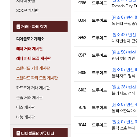
치지직 팟벤
9286
드루이드
Tornado-Fury Dr
SOOP 게시판
[원소 0 / 변신 8
8804
드루이드
독퓨리 구상중
거래 · 파티 찾기
[원소 42 / 변신 
8653
드루이드
디아블로2 거래소
대지변형자 균
래더 거래 게시판
[원소 56 / 변신 
8547
드루이드
래더 파티 모집 게시판
맨땅 허리케인
스탠다드 거래 게시판
[원소 0 / 변신 8
8405
드루이드
블리자드 정식 
스탠다드 파티 모집 게시판
[원소 28 / 변신 
하드코어 거래 게시판
8402
드루이드
블리자드 정식 스
콘솔 거래 게시판
[원소 0 / 변신 4
버스 게시판
7079
드루이드
돌격소환늑대3
나눔 게시판
[원소 0 / 변신 3
7044
드루이드
돌격 소환늑대
디아블로2 커뮤니티