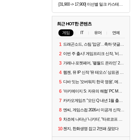
[31,900 -> 17,900] 이선별 밀크 카스테라 개별포장 28개
최근 HOT한 콘텐츠
게임
IT
유머
연예
1
드래곤소드, 스팀 '압긍'…축하 댓글 달고 게임 코드 받자!
2
이번 주 출시! 게임프리크 신작, '비스트 오브 리인카네이션'
3
가레나·포켓페어, ‘팰월드 온라인’ 2026년 출시 예고
4
웹젠, 뮤 IP 신작 '뮤 테오스' 상표권 출원
5
디바 잇는 '오버워치 한국 영웅', 메카 파일럿 디몬 나온다
6
‘아키에이지 S: 자유의 해협’ PC MMORPG로 개발한다
7
카카오게임즈 "오딘 Q 내년 1월 출시, 연기는 없다"
8
엔씨, 게임스컴 2026서 미공개 신작 최초 공개
9
차조에 나타난 '니키타', "타르코프 PvE 프레스티지 연내 출시 목표"
10
젠지, 한화생명 잡고 2연패 끊었다