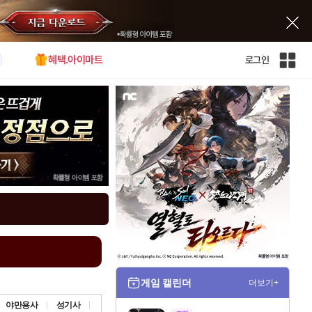
혜택.아이마트
로그인
인
벤
전
체
사
이
트
맵
게임 캘린더
더보기+
야만용사
성기사