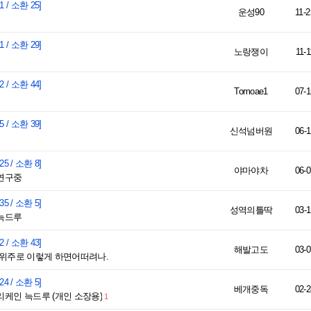
1 / 소환 25]
운성90
11-2
1 / 소환 29]
노랑쟁이
11-1
2 / 소환 44]
Tomoae1
07-1
5 / 소환 39]
신석넘버원
06-1
25 / 소환 8]
야마야차
06-0
연구중
35 / 소환 5]
성역의틀딱
03-1
늑드루
2 / 소환 43]
해발고도
03-0
독위주로 이렇게 하면어떠려나.
24 / 소환 5]
베개중독
02-2
케인 늑드루 (개인 소장용)
1