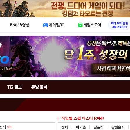
X
최대 90% 할인
라이브/영상
게이밍/IT
게임스토어
8월 프로모션
TC 정보
큐빙 공식
직업별 스킬 마스터 RANK
 소서
전체
아마존
암살자
강령술사
319