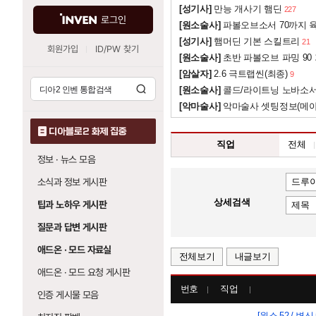
[성기사]
만능 개사기 햄딘
227
로그인
[원소술사]
파볼오브소서 70까지 육
[성기사]
햄머딘 기본 스킬트리
21
회원가입
ID/PW 찾기
[원소술사]
초반 파볼오브 파밍 90
[암살자]
2.6 극트랩씬(최종)
9
[원소술사]
콜드/라이트닝 노바소
[악마술사]
악마술사 셋팅정보(메
디아블로2 화제 집중
직업
전체
정보 · 뉴스 모음
소식과 정보 게시판
상세검색
팁과 노하우 게시판
질문과 답변 게시판
애드온 · 모드 자료실
전체보기
내글보기
애드온 · 모드 요청 게시판
번호
직업
인증 게시물 모음
[원소 52 / 변신 