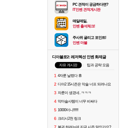
PC 견적이 궁금하다면?
IT인벤 견적게시판
매일매일,
인벤 출석체크!
주사위 굴리고 포인트!
인벤 마블
디아블로2: 레저렉션 인벤 화제글
자유 게시판
팁과 공략 모음
1
4자룬 날렸다 휴
2
디아2 15시즌은 악술 너프 되려나요
3
자룬이 생겼네..ㅋㅋㅋ
4
악마술사템이 너무 비싸다
5
10000이니!!!!!!
6
크리시2천 링크
7
복귀 하려는데 지금 시즌 말인가요?