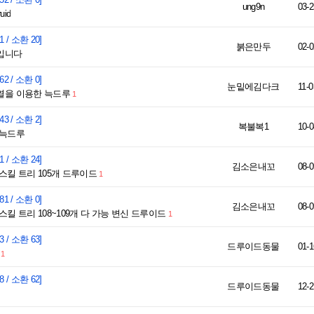
ung9n
03-2
uid
1 / 소환 20]
붉은만두
02-0
입니다
62 / 소환 0]
눈밑에김다크
11-0
열을 이용한 늑드루
1
43 / 소환 2]
복불복1
10-0
 늑드루
1 / 소환 24]
김소은내꼬
08-0
스킬 트리 105개 드루이드
1
81 / 소환 0]
김소은내꼬
08-0
킬 트리 108~109개 다 가능 변신 드루이드
1
3 / 소환 63]
드루이드동물
01-1
1
8 / 소환 62]
드루이드동물
12-2