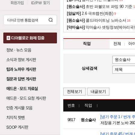
회원가입
ID/PW 찾기
[원소술사]
초반 파볼오브 파밍 90 기준
1
[암살자]
2.6 극트랩씬(최종)
9
[원소술사]
콜드/라이트닝 노바소서
16
[악마술사]
악마술사 셋팅정보(메아리국
디아블로2 화제 집중
직업
전체
아
정보 · 뉴스 모음
소식과 정보 게시판
상세검색
팁과 노하우 게시판
질문과 답변 게시판
애드온 · 모드 자료실
전체보기
내글보기
애드온 · 모드 요청 게시판
번호
직업
인증 게시물 모음
[냉기 주문 1 / 번개 주
치지직 팟벤
9817
원소술사
저장용 기본 노바 260
SOOP 게시판
[냉기 주문 45 / 번개 