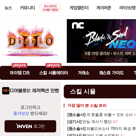
로스트아크
뉴스
커뮤니티
게임캘린더
게이머존
라이브/
기대평 이벤트
아이템 DB
스킬 시뮬레이터
거래소
퀘스트 가이드
디아블로2: 레저렉션 인벤
스킬 시뮬
가장 많이 본 스킬 트리
로그인하고
출석보상
받으세요!
[원소술사]
극 효율충 파볼 + 오브 소서
3
[성기사]
만능 개사기 햄딘
227
로그인
[원소술사]
파볼오브소서 70까지 육성 후
[성기사]
햄머딘 기본 스킬트리
21