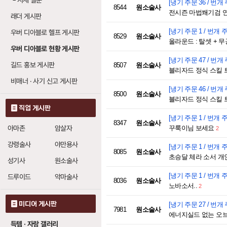
└
시세 질문
[냉기 주문 36 / 번개 
8544
원소술사
전시즌 마법쐐기검 연
래더 게시판
[냉기 주문 1 / 번개 주
우버 디아블로 헬프 게시판
8529
원소술사
올라운드 : 탈셋 + 무
우버 디아블로 현황 게시판
[냉기 주문 47 / 번개 
길드 홍보 게시판
8507
원소술사
블리자드 정식 스킬 트
비매너 · 사기 신고 게시판
[냉기 주문 46 / 번개 
8500
원소술사
블리자드 정식 스킬 
직업 게시판
[냉기 주문 1 / 번개 주
8347
원소술사
아마존
암살자
꾸룩이님 보세요
2
강령술사
야만용사
[냉기 주문 1 / 번개 주
8085
원소술사
초승달 체라 소서 개
성기사
원소술사
[냉기 주문 1 / 번개 주
드루이드
악마술사
8036
원소술사
노바소서..
2
미디어 게시판
[냉기 주문 27 / 번개 
7981
원소술사
에너지실드 없는 오
득템 · 자랑 갤러리