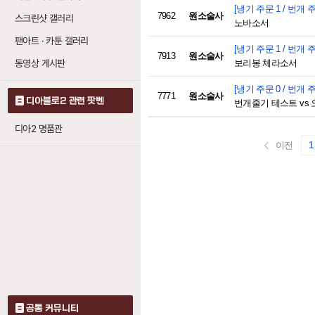
[냉기 주문 1 / 번개 주
7962
원소술사
스크린샷 갤러리
노바소서
팬아트 · 카툰 갤러리
[냉기 주문 1 / 번개 주
7913
원소술사
동영상 게시판
보리봉 체라소서
[냉기 주문 0 / 번개 주
7771
원소술사
디아블로2 관련 팟벤
번개줄기 테스트 vs 
디아2 명품관
이전
1
공통 커뮤니티