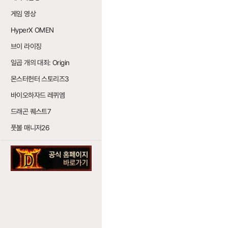
게임 영상
HyperX OMEN
브이 라이징
일곱 개의 대죄: Origin
몬스터헌터 스토리즈3
바이오하자드 레퀴엠
드래곤 퀘스트7
풋볼 매니저26