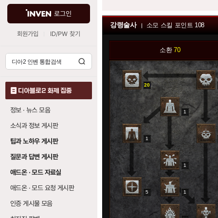
로그인
강령술사
소모 스킬 포인트
108
회원가입
ID/PW 찾기
소환
70
20
디아블로2 화제 집중
정보 · 뉴스 모음
1
소식과 정보 게시판
1
팁과 노하우 게시판
질문과 답변 게시판
1
애드온 · 모드 자료실
애드온 · 모드 요청 게시판
5
1
인증 게시물 모음