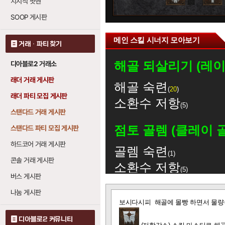
치지직 팟벤
0
SOOP 게시판
메인 스킬 시너지 모아보기
거래 · 파티 찾기
해골 되살리기 (레
디아블로2 거래소
래더 거래 게시판
해골 숙련
20
래더 파티 모집 게시판
소환수 저항
5
스탠다드 거래 게시판
점토 골렘 (클레이 
스탠다드 파티 모집 게시판
하드코어 거래 게시판
골렘 숙련
1
콘솔 거래 게시판
소환수 저항
5
버스 게시판
피 골렘
: 레벨당 생
1
나눔 게시판
글
강철 골렘
: 레벨당
1
보시다시피 해골에 몰빵 하면서 물량
보
화염 골렘
: 레벨당
기
0
디아블로2 커뮤니티