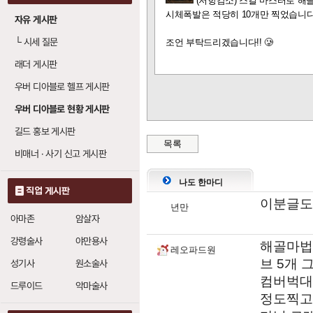
(저항감소) 스킬 마스터로 해
시체폭발은 적당히 10개만 찍었습니다
자유 게시판
해골 마법학자 되살
└
시세 질문
조언 부탁드리겠습니다!! 🥲
해골 숙련
20
래더 게시판
소환수 저항
5
우버 디아블로 헬프 게시판
우버 디아블로 현황 게시판
피 골렘 (블러드 골렘
길드 홍보 게시판
골렘 숙련
목록
1
비매너 · 사기 신고 게시판
소환수 저항
5
나도 한마디
점토 골렘
: 레벨당
직업 게시판
1
이분글도
강철 골렘
: 레벨당
년만
1
아마존
암살자
화염 골렘
: 레벨당
0
강령술사
야만용사
해골마법
레오파드원
브 5개 
성기사
원소술사
강철 골렘 (아이언 
컴버벅대
드루이드
악마술사
골렘 숙련
정도찍고
1