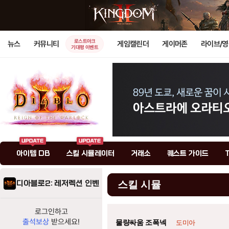
로스트아크
뉴스
커뮤니티
게임캘린더
게이머존
라이브/
기대평 이벤트
아이템 DB
스킬 시뮬레이터
거래소
퀘스트 가이드
디아블로2: 레저렉션 인벤
스킬 시뮬
로그인하고
출석보상
받으세요!
물량싸움 조폭넥
도미아