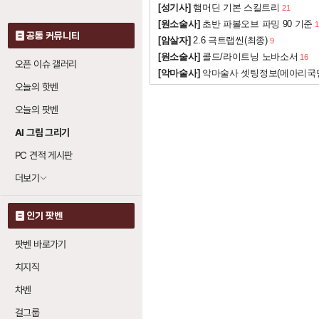
[성기사]
햄머딘 기본 스킬트리
21
뼈 갑옷 (본 아머)
[원소술사]
초반 파볼오브 파밍 90 기준
1
공통 커뮤니티
[암살자]
2.6 극트랩씬(최종)
9
뼈의 벽
: 레벨당 피
[원소술사]
콜드/라이트닝 노바소서
0
16
오픈 이슈 갤러리
[악마술사]
악마술사 셋팅정보(메아리국
뼈 감옥
: 레벨당 피
0
오늘의 핫벤
오늘의 팟벤
AI 그림 그리기
PC 견적 게시판
더보기
인기 팟벤
팟벤 바로가기
치지직
차벤
걸그룹