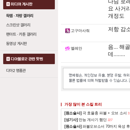
다님 로
소환수 저항
미디어 게시판
5
요 사거
점토 골렘
: 레벨당
1
개정도
득템 · 자랑 갤러리
피 골렘
: 레벨당 생
1
스크린샷 갤러리
저항 감소
화염 골렘
: 레벨당
고구마사줘
0
팬아트 · 카툰 갤러리
동영상 게시판
부활 (리바이브)
음... 
엘레안
데........
해골 숙련
디아블로2 관련 팟벤
20
소환수 저항
5
디아2 명품관
이빨 (티스)
뼈의 벽
: 레벨당 마
0
가장 많이 본 스킬 트리
뼈 창
: 레벨당 마법
0
[원소술사]
극 효율충 파볼 + 오브 소서
뼈 감옥
: 레벨당 마
3
0
[성기사]
만능 개사기 햄딘
227
뼈 영혼
: 레벨당 마
0
[원소술사]
파볼오브소서 70까지 육성 후