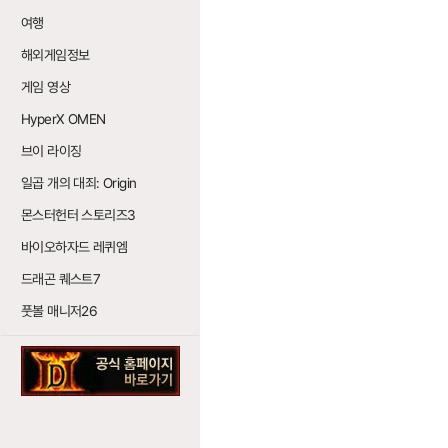
여행
해외게임정보
게임 영상
HyperX OMEN
브이 라이징
일곱 개의 대죄: Origin
몬스터헌터 스토리즈3
바이오하자드 레퀴엠
드래곤 퀘스트7
풋볼 매니저26