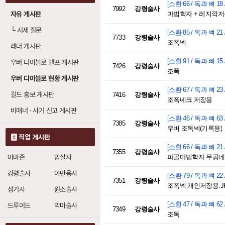
[소환 66 / 독과 뼈 18 
7992
강령술사
자유 게시판
마법학자 + 레지깍저
└
시세 질문
[소환 85 / 독과 뼈 21 
7733
강령술사
조폭넥
래더 게시판
[소환 91 / 독과 뼈 15 
우버 디아블로 헬프 게시판
7426
강령술사
조폭
우버 디아블로 현황 게시판
[소환 67 / 독과 뼈 23 
길드 홍보 게시판
7416
강령술사
조폭네크 저장용
비매너 · 사기 신고 게시판
[소환 46 / 독과 뼈 63 
7385
강령술사
우버 조독넥(기록용)
직업 게시판
[소환 66 / 독과 뼈 21 
7355
강령술사
아마존
암살자
파골마법학자 무공네크
강령술사
야만용사
[소환 79 / 독과 뼈 22 
7351
강령술사
조폭넥 개인저장용.J
성기사
원소술사
[소환 47 / 독과 뼈 62 
드루이드
악마술사
7349
강령술사
조독