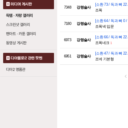
미디어 게시판
[소환 73 / 독과 뼈 22 
7348
강령술사
조폭
득템 · 자랑 갤러리
[소환 64 / 독과 뼈 0 /
7180
강령술사
스크린샷 갤러리
조폭넥 입문
팬아트 · 카툰 갤러리
[소환 66 / 독과 뼈 22 
6973
강령술사
동영상 게시판
조폭네크
1
[소환 47 / 독과 뼈 22 
6951
강령술사
디아블로2 관련 팟벤
조넥 기본형
디아2 명품관