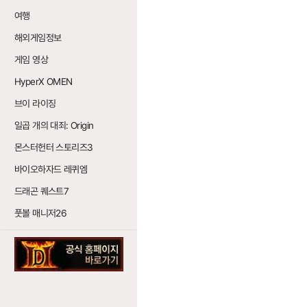
여행
해외게임정보
게임 영상
HyperX OMEN
브이 라이징
일곱 개의 대죄: Origin
몬스터헌터 스토리즈3
바이오하자드 레퀴엠
드래곤 퀘스트7
풋볼 매니저26