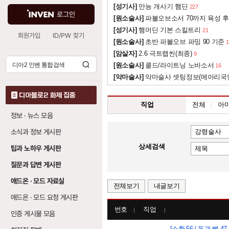
[성기사]
만능 개사기 햄딘
227
로그인
[원소술사]
파볼오브소서 70까지 육성 후
[성기사]
햄머딘 기본 스킬트리
21
회원가입
ID/PW 찾기
[원소술사]
초반 파볼오브 파밍 90 기준
1
[암살자]
2.6 극트랩씬(최종)
9
[원소술사]
콜드/라이트닝 노바소서
16
[악마술사]
악마술사 셋팅정보(메아리국
디아블로2 화제 집중
직업
전체
아
정보 · 뉴스 모음
소식과 정보 게시판
상세검색
팁과 노하우 게시판
질문과 답변 게시판
애드온 · 모드 자료실
전체보기
내글보기
애드온 · 모드 요청 게시판
번호
직업
인증 게시물 모음
[소환 56 / 독과 뼈 47 