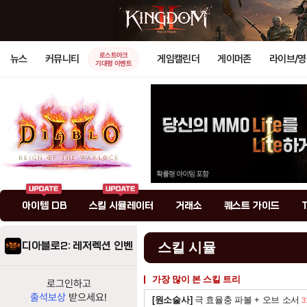
로스트아크
뉴스
커뮤니티
게임캘린더
게이머존
라이브/
기대평 이벤트
아이템 DB
스킬 시뮬레이터
거래소
퀘스트 가이드
디아블로2: 레저렉션 인벤
스킬 시뮬
가장 많이 본 스킬 트리
로그인하고
출석보상
받으세요!
[원소술사]
극 효율충 파볼 + 오브 소서
3