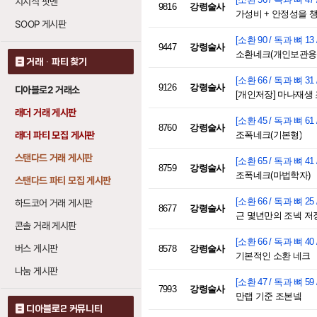
치지직 팟벤
9816
강령술사
가성비 + 안정성을 챙
SOOP 게시판
[소환 90 / 독과 뼈 13 
9447
강령술사
소환네크(개인보관용
거래 · 파티 찾기
[소환 66 / 독과 뼈 31 
9126
강령술사
디아블로2 거래소
[개인저장] 마나재생
래더 거래 게시판
[소환 45 / 독과 뼈 61 
8760
강령술사
래더 파티 모집 게시판
조폭네크(기본형)
스탠다드 거래 게시판
[소환 65 / 독과 뼈 41 
8759
강령술사
조폭네크(마법학자)
스탠다드 파티 모집 게시판
[소환 66 / 독과 뼈 25 
하드코어 거래 게시판
8677
강령술사
근 몇년만의 조넥 저
콘솔 거래 게시판
[소환 66 / 독과 뼈 40 
버스 게시판
8578
강령술사
기본적인 소환 네크
나눔 게시판
[소환 47 / 독과 뼈 59 
7993
강령술사
만랩 기준 조본넼
디아블로2 커뮤니티