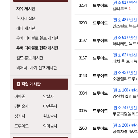
[원소 81 / 변신 
3254
드루이드
자유 게시판
엘리드루
1
└
시세 질문
[원소 48 / 변신 
3200
드루이드
인스턴트 늑드
래더 게시판
[원소 61 / 변신 
우버 디아블로 헬프 게시판
3197
드루이드
허리케인 늑드
우버 디아블로 현황 게시판
[원소 62 / 변신 
길드 홍보 게시판
3167
드루이드
패치 후 토네
비매너 · 사기 신고 게시판
[원소 43 / 변신 
3143
드루이드
소환엘리드루 / 
직업 게시판
[원소 100 / 변신
3084
드루이드
아마존
암살자
양산형 엘리드
강령술사
야만용사
[원소 74 / 변신 
3005
드루이드
무공파멸엘리
성기사
원소술사
[원소 200 / 변신
드루이드
악마술사
2960
드루이드
정복자렙 490