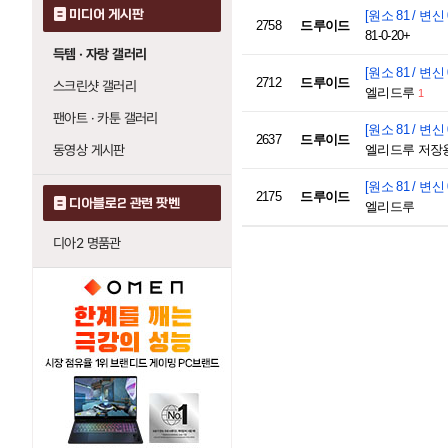
미디어 게시판
[원소 81 / 변신 
2758
드루이드
81-0-20+
득템 · 자랑 갤러리
[원소 81 / 변신 
2712
드루이드
스크린샷 갤러리
엘리드루
1
팬아트 · 카툰 갤러리
[원소 81 / 변신 
2637
드루이드
동영상 게시판
엘리드루 저장
[원소 81 / 변신 
2175
드루이드
디아블로2 관련 팟벤
엘리드루
디아2 명품관