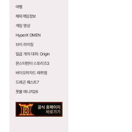
여행
해외게임정보
게임 영상
HyperX OMEN
브이 라이징
일곱 개의 대죄: Origin
몬스터헌터 스토리즈3
바이오하자드 레퀴엠
드래곤 퀘스트7
풋볼 매니저26