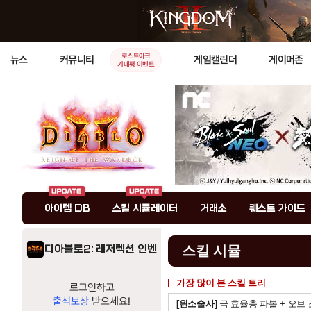
로스트아크
뉴스
커뮤니티
게임캘린더
게이머존
기대평 이벤트
아이템 DB
스킬 시뮬레이터
거래소
퀘스트 가이드
디아블로2: 레저렉션 인벤
스킬 시뮬
가장 많이 본 스킬 트리
로그인하고
출석보상
받으세요!
[원소술사]
극 효율충 파볼 + 오브