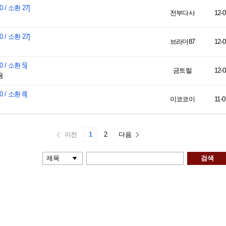
0 / 소환 27]
전부다사
12-0
0 / 소환 27]
브라더87
12-0
0 / 소환 5]
금트럴
12-0
용
0 / 소환 8]
이코코이
11-0
이전
1
2
다음
검색