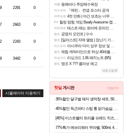
동해바다 추암해수욕장
여행
9
2291
0
「에린」 컨셉 포스터 공개
아스오라
4컷 만화 | 야간 보초는 너무 힘들어
아주프로
힐링 탐험 게임 Bearly Awesome 챕터 1 트레일러
PV
7
2663
0
테스트 때는 로비에 온라인 기능이 있는데
리밋제로
공명자 모먼트 | 수수
명조
[일러스트] 자매 앨범 | 장난기 가득한 오후의 공원 (리메이크판)
명조
2
2243
0
아사쿠라 마이 성우 정보 및 주요 필모
아스오라
체험 캐릭터만으로 허상 40레벨 하이와티아 5분 컷!｜에이메스·린네·모니에 명함
명조
리싱크드 1.06 패치노트 (8/5)
9
3442
0
리싱크드
명조 X ??? 콜라보 예고
명조
새로고침
핫딜
게시판
더보기+
시뮬레이터 이용하기
35%할인 달구벌 돼지 생막창 세트, 500g, 2봉
45%할인 득근파티 스팀 통 닭가슴살, 6종 혼합, 100g, 30팩
[45%] 이스트밸리 트리플 슈레드 치즈, 1kg, 1개
77%특가 에브리워터 무라벨, 500ml, 40개