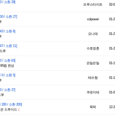
0 / 소환 29]
프루스타이트
02-0
30 / 소환 27]
colpower
01-2
루
43 / 소환 6]
요니태
01-2
루
47 / 소환 11]
수호영혼
01-2
늑드루
0 / 소환 63]
은밀은밀
01-1
95렙 완성
 0 / 소환 5]
테쓰형
01-1
루
0 / 소환 27]
쿠로이테
01-0
드루
 200 / 소환 200]
푹팍
12-2
찍은 드루이드
1