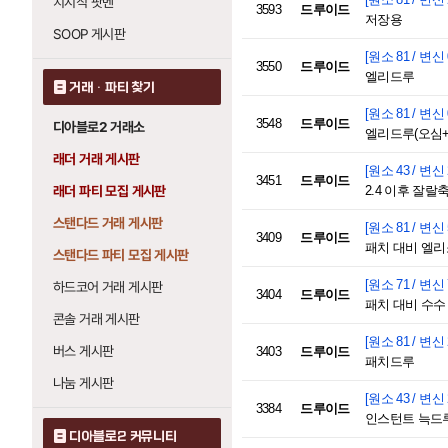
치지직 팟벤
3593
드루이드
저장용
SOOP 게시판
[원소 81 / 변신 
3550
드루이드
엘리드루
거래 · 파티 찾기
[원소 81 / 변신 
3548
드루이드
디아블로2 거래소
엘리드루(오심+
래더 거래 게시판
[원소 43 / 변신 
3451
드루이드
래더 파티 모집 게시판
2.4 이후 잘랄
스탠다드 거래 게시판
[원소 81 / 변신 
3409
드루이드
패치 대비 엘
스탠다드 파티 모집 게시판
[원소 71 / 변신 
하드코어 거래 게시판
3404
드루이드
패치 대비 수수
콘솔 거래 게시판
[원소 81 / 변신 
버스 게시판
3403
드루이드
패치드루
나눔 게시판
[원소 43 / 변신 
3384
드루이드
인스턴트 늑드루 
디아블로2 커뮤니티