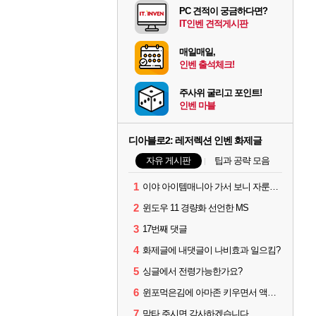
PC 견적이 궁금하다면?
IT인벤 견적게시판
매일매일,
인벤 출석체크!
주사위 굴리고 포인트!
인벤 마블
디아블로2: 레저렉션 인벤 화제글
자유 게시판
팁과 공략 모음
1
이야 아이템매니아 가서 보니 자룬이 뭐 3~4000원 하네요?
2
윈도우 11 경량화 선언한 MS
3
17번째 댓글
4
화제글에 내댓글이 나비효과 일으킴?
5
싱글에서 전령가능한가요?
6
윈포먹은김에 아마존 키우면서 액트미는데 자룬이?
7
막타 주시면 감사하겠습니다.