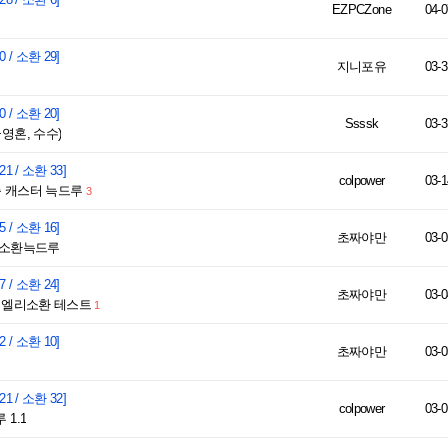
EZPCZone
04-0
0 / 소환 29]
지니포유
03-3
0 / 소환 20]
Ssssk
03-3
영혼, 수수)
21 / 소환 33]
colpower
03-1
축 캐스터 늑드루
3
5 / 소환 16]
초짜야만
03-0
리소환늑드루
7 / 소환 24]
초짜야만
03-0
 엘리소환 테스트
1
2 / 소환 10]
초짜야만
03-0
21 / 소환 32]
colpower
03-0
1.1