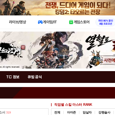
X
최대 90% 할인
라이브/영상
게이밍/IT
게임스토어
8월 프로모션
TC 정보
큐빙 공식
직업별 스킬 마스터 RANK
 소서
전체
아마존
암살자
강령술사
319