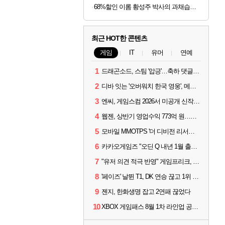
68%할인 이롬 황성주 박사의 과채습관 퍼플, 190ml, 16개
최근 HOT한 콘텐츠
게임
IT
유머
연예
1
드래곤소드, 스팀 '압긍'…축하 댓글 달고 게임 코드 받자!
2
디바 잇는 '오버워치 한국 영웅', 메카 파일럿 디몬 나온다
3
엔씨, 게임스컴 2026서 미공개 신작 최초 공개
4
웹젠, 상반기 영업수익 773억 원…순이익 89% 증가
5
모바일 MMOTPS '더 디비전 리서전스', 6일 스팀에도 출시
6
카카오게임즈 "오딘 Q 내년 1월 출시, 연기는 없다"
7
"유저 의견 적극 반영" 게임프리크, 비스트 오브 리인카네이션 개선 나선다
8
'페이즈' 날뛴 T1, DK 연승 끊고 1위 지켜
9
젠지, 한화생명 잡고 2연패 끊었다
10
XBOX 게임패스 8월 1차 라인업 공개... '비스트 오브 리인카네이션' 즉시 합류