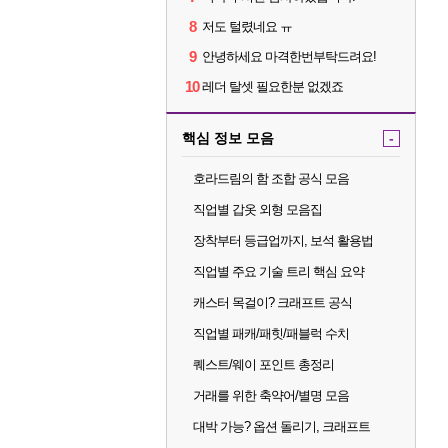
8
저도 털렸네요 ㅠ
9
안녕하세요 마격한번부탁드려요!
10
레더 탈셋 필요한분 없겠죠
핵심 정보 모음
-
호라드림의 함 조합 공식 모음
직업별 갑옷 외형 모음집
장착부터 등급업까지, 보석 활용법
직업별 주요 기술 트리 핵심 요약
캐스터 목걸이? 크래프트 공식
직업별 패캐/패힛/패블럭 수치
퀘스트/웨이 포인트 총정리
거래를 위한 축약어/별명 모음
대박 가능? 옵션 돌리기, 크래프트