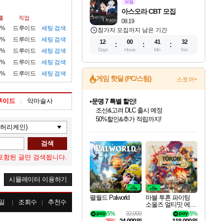
모집
아스오라 CBT 모집
률
직업
08.19
6%
드루이드
세팅
검색
참가자 모집까지 남은 기간
8%
드루이드
세팅
검색
12
00
41
31
Days
Hours
Min
Sec
5%
드루이드
세팅
검색
8%
드루이드
세팅
검색
6%
드루이드
세팅
검색
게임 핫딜 (PC/스팀)
스토어+
루이드
악마술사
귀무자: 검의 길 예약 판매 중!
10% 할인과
이니&베니 혜택까지!
인벤게임즈 8월 특별 할인!
드래곤소드: 어웨이크닝 입점!
문명 7 특별 할인!
비스트 오브 리인카네이션 정식 출시!
커세어 코브 출시 기념 할인!
더 렐릭 퍼스트 가디언 정식 출시
베데스다 40주년 기념 할인 중!
마블 투혼 파이팅 소울즈 예약 판매 중!
캡콤 프렌차이즈 할인 진행 중!
캡콤 일부 상품 상시 할인
스타워즈 은하계 레이서
로블록스 기프트 카드 공식 입점
인기 퍼블리셔 모음!
스팀으로 만나는 드래곤소드!
조선&고려 DLC 출시 예정
게임프릭 신작 IP
해적'섬'을 발전시키자!
설화x하드코어 액션!
베데스다의 명작들을
마블 히어로 총 출동&화려한 격투!
몬헌, 바하 등 인기 IP를
몬헌 와일즈 & 드래곤즈 도그마2
인벤게임즈에서 10% 추가 적립
Robux를 가장 안전하고
검색
최대 90% 할인가를 만나보세요!
네이버혜택과 함께 만나보세요!
50%할인&추가 적립까지!
네이버 혜택가와 함께 예약하세요!
할인&네이버혜택으로 만나보세요!
네이버페이 혜택과 만나보세요!
40주년 프로모션으로 만나보세요!
네이버 포인트 혜택까지!
할인가에 만나보세요!
일부 에디션 상시 할인!
혜택으로 예약 판매 중
편안하게 충전하세요
포함된 글만 검색됩니다.
시뮬레이터 이용하기
팰월드 Palworld
마블 투혼 파이팅
일
조회수
추천수
소울즈 얼티밋 에디
션 예약구매 MARV
5%
32,000
5%
EL Tokon Fighting S