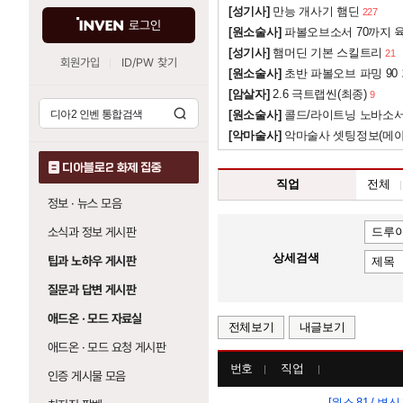
[성기사]
만능 개사기 햄딘
227
로그인
[원소술사]
파볼오브소서 70까지 육
[성기사]
햄머딘 기본 스킬트리
21
회원가입
ID/PW 찾기
[원소술사]
초반 파볼오브 파밍 90
[암살자]
2.6 극트랩씬(최종)
9
[원소술사]
콜드/라이트닝 노바소
[악마술사]
악마술사 셋팅정보(메
디아블로2 화제 집중
직업
전체
정보 · 뉴스 모음
소식과 정보 게시판
상세검색
팁과 노하우 게시판
질문과 답변 게시판
애드온 · 모드 자료실
전체보기
내글보기
애드온 · 모드 요청 게시판
번호
직업
인증 게시물 모음
[원소 81 / 변신 