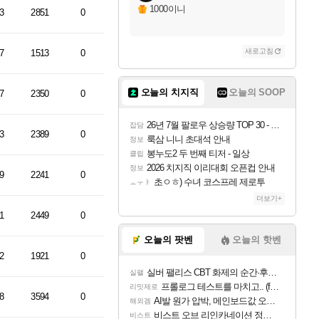
1000이니
3
2851
0
새로고침
7
1513
0
오늘의 치지직
오늘의 SOOP
7
2350
0
26년 7월 팔로우 상승량 TOP 30 - 월간 치지직
잡담
3
2389
0
룩삼 니니 초대석 안내
정보
봉누도2 두 번째 티저 - 일상
클립
2026 치지직 이리대회 오픈컵 안내
정보
9
2241
0
초ㅇㅎ) 수녀 코스프레 제로투
ㅗㅜㅑ
더보기+
1
2449
0
오늘의 팟벤
오늘의 핫벤
2
1921
0
실버 팰리스 CBT 화제의 순간·후기 모음
실팰
프롤로그 테스트를 마치고.. (feat. 리아)
리밋제로
8
3594
0
AI발 원가 압박, 메인보드값 오르나
해외겜
비스트 오브 리인카네이션 정보/공략글 모음
비스트