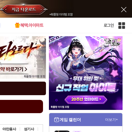
혜택.아이마트
로그인
인
벤
전
체
사
이
트
맵
게임 캘린더
더보기+
야만용사
성기사