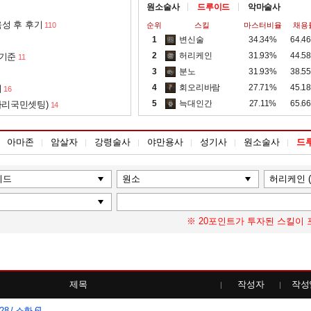
원소술사
드루이드
악마술사
성 후 후기
110
순위
스킬
마스터비율
채용
1
변신술
34.34%
64.4
2
허리케인
31.93%
44.5
 기준
11
3
분노
31.93%
38.5
4
회오리바람
27.71%
45.1
서
16
5
늑대인간
27.11%
65.6
아리국민셋팅)
14
아마존
암살자
강령술사
야만용사
성기사
원소술사
드
※ 20포인트가 투자된 스킬이 
제목
작성자
작성
28 / 소환 6]