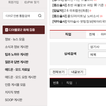
회원가입
ID/PW 찾기
[원소술사]
초반 파볼오브 파밍 90 기준
1
[암살자]
2.6 극트랩씬(최종)
9
[원소술사]
콜드/라이트닝 노바소서
16
[악마술사]
악마술사 셋팅정보(메아리국
디아블로2 화제 집중
직업
전체
아
정보 · 뉴스 모음
소식과 정보 게시판
상세검색
팁과 노하우 게시판
질문과 답변 게시판
애드온 · 모드 자료실
전체보기
내글보기
애드온 · 모드 요청 게시판
번호
직업
인증 게시물 모음
치지직 팟벤
SOOP 게시판