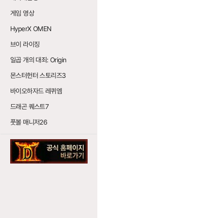
게임 영상
HyperX OMEN
브이 라이징
일곱 개의 대죄: Origin
몬스터헌터 스토리즈3
바이오하자드 레퀴엠
드래곤 퀘스트7
풋볼 매니저26