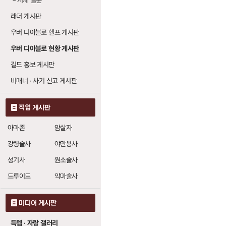
└
시세 질문
래더 게시판
우버 디아블로 헬프 게시판
우버 디아블로 현황 게시판
길드 홍보 게시판
비매너 · 사기 신고 게시판
직업 게시판
아마존
암살자
강령술사
야만용사
성기사
원소술사
드루이드
악마술사
미디어 게시판
득템 · 자랑 갤러리