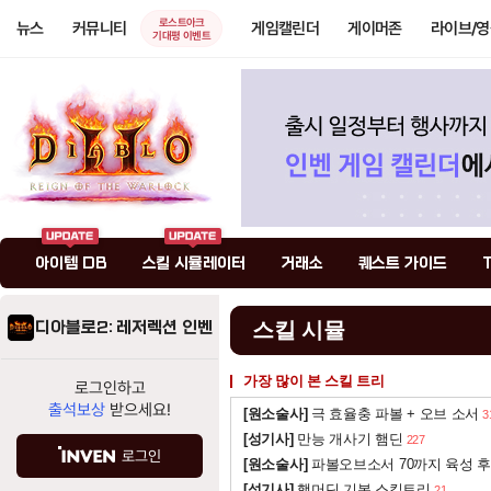
로스트아크
뉴스
커뮤니티
게임캘린더
게이머존
라이브/
기대평 이벤트
아이템 DB
스킬 시뮬레이터
거래소
퀘스트 가이드
디아블로2: 레저렉션 인벤
스킬 시뮬
가장 많이 본 스킬 트리
로그인하고
출석보상
받으세요!
[원소술사]
극 효율충 파볼 + 오브 소서
3
[성기사]
만능 개사기 햄딘
227
로그인
[원소술사]
파볼오브소서 70까지 육성 후
[성기사]
햄머딘 기본 스킬트리
21