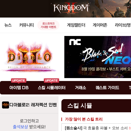
로스트아크
뉴스
커뮤니티
게임캘린더
게이머존
라이브/
기대평 이벤트
아이템 DB
스킬 시뮬레이터
거래소
퀘스트 가이드
디아블로2: 레저렉션 인벤
스킬 시뮬
가장 많이 본 스킬 트리
로그인하고
출석보상
받으세요!
[원소술사]
극 효율충 파볼 + 오브 소서
3