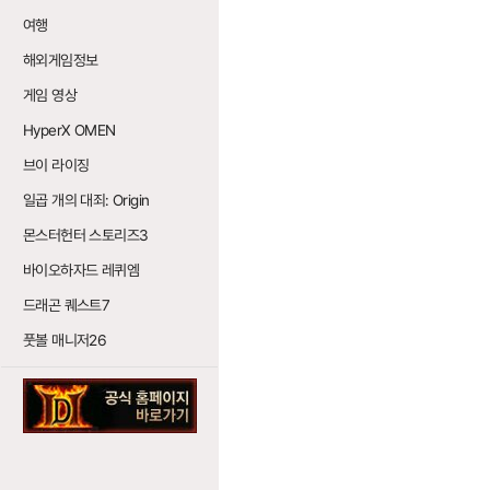
여행
해외게임정보
게임 영상
HyperX OMEN
브이 라이징
일곱 개의 대죄: Origin
몬스터헌터 스토리즈3
바이오하자드 레퀴엠
드래곤 퀘스트7
풋볼 매니저26