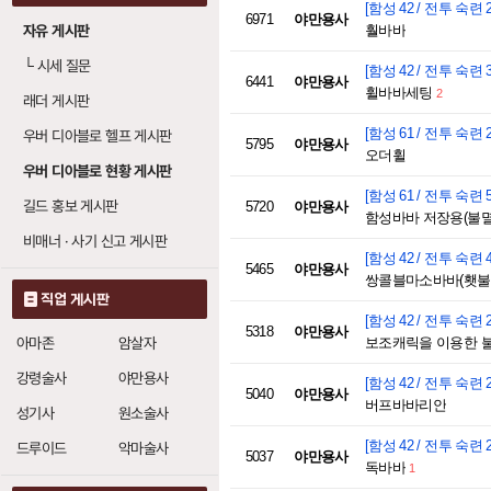
[함성 42 / 전투 숙련 2
6971
야만용사
자유 게시판
훨바바
└
시세 질문
[함성 42 / 전투 숙련 3
6441
야만용사
휠바바세팅
2
래더 게시판
[함성 61 / 전투 숙련 2
우버 디아블로 헬프 게시판
5795
야만용사
오더휠
우버 디아블로 현황 게시판
[함성 61 / 전투 숙련 5
길드 홍보 게시판
5720
야만용사
함성바바 저장용(불멸
비매너 · 사기 신고 게시판
[함성 42 / 전투 숙련 4
5465
야만용사
쌍콜블마소바바(횃불 
직업 게시판
[함성 42 / 전투 숙련 2
5318
야만용사
아마존
암살자
보조캐릭을 이용한 
강령술사
야만용사
[함성 42 / 전투 숙련 2
5040
야만용사
버프바바리안
성기사
원소술사
[함성 42 / 전투 숙련 2
드루이드
악마술사
5037
야만용사
독바바
1