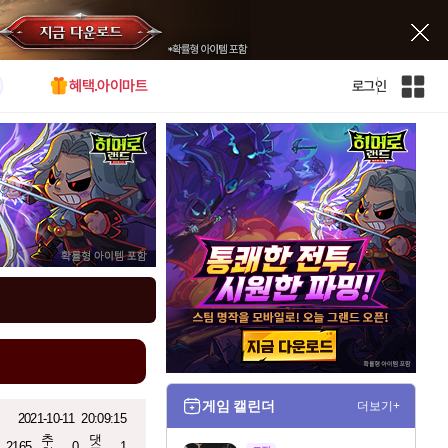
혜택.아이마트
로그인
인
벤
전
체
사
이
트
맵
게임 캘린더
더보기+
2021-10-11
20:09:15
추
댓
2165
0
1