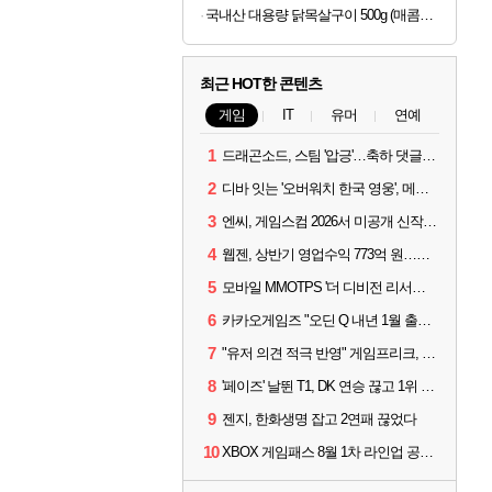
국내산 대용량 닭목살구이 500g (매콤or달콤)
최근 HOT한 콘텐츠
게임
IT
유머
연예
1
드래곤소드, 스팀 '압긍'…축하 댓글 달고 게임 코드 받자!
2
디바 잇는 '오버워치 한국 영웅', 메카 파일럿 디몬 나온다
3
엔씨, 게임스컴 2026서 미공개 신작 최초 공개
4
웹젠, 상반기 영업수익 773억 원…순이익 89% 증가
5
모바일 MMOTPS '더 디비전 리서전스', 6일 스팀에도 출시
6
카카오게임즈 "오딘 Q 내년 1월 출시, 연기는 없다"
7
"유저 의견 적극 반영" 게임프리크, 비스트 오브 리인카네이션 개선 나선다
8
'페이즈' 날뛴 T1, DK 연승 끊고 1위 지켜
9
젠지, 한화생명 잡고 2연패 끊었다
10
XBOX 게임패스 8월 1차 라인업 공개... '비스트 오브 리인카네이션' 즉시 합류