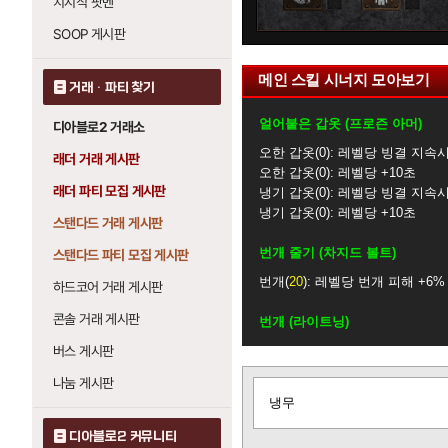
치지직 팟벤
0
0
SOOP 게시판
메인 스킬 시너지 모아보기
거래 · 파티 찾기
얼어붙은 갑옷 (프로즌 아머)
디아블로2 거래소
오한 갑옷
0
: 레벨당 빙결 지속시
래더 거래 게시판
오한 갑옷
0
: 레벨당 +10초
래더 파티 모집 게시판
냉기 갑옷
0
: 레벨당 빙결 지속시
냉기 갑옷
0
: 레벨당 +10초
스탠다드 거래 게시판
번개 줄기 (차지드 볼트)
스탠다드 파티 모집 게시판
번개
20
: 레벨당 번개 피해 +6%
하드코어 거래 게시판
콘솔 거래 게시판
번개 (라이트닝)
버스 게시판
번개 줄기
20
: 레벨당 번개 피해 
번개 파장
20
: 레벨당 번개 피해 
나눔 게시판
글
연쇄 번개
20
: 레벨당 번개 피해 
냉무
보
기
연쇄 번개 (체인 라이트닝)
디아블로2 커뮤니티