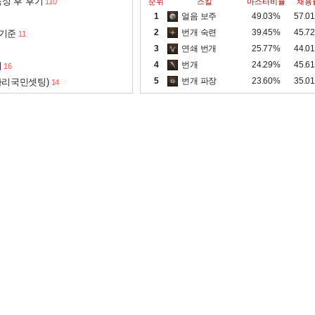
성 후 후기
110
순위
스킬
마스터비율
채용
1
얼음 보주
49.03%
57.0
2
번개 숙련
39.45%
45.7
 기준
11
3
연쇄 번개
25.77%
44.0
4
번개
24.29%
45.6
서
16
5
번개 파장
23.60%
35.0
아리국민셋팅)
14