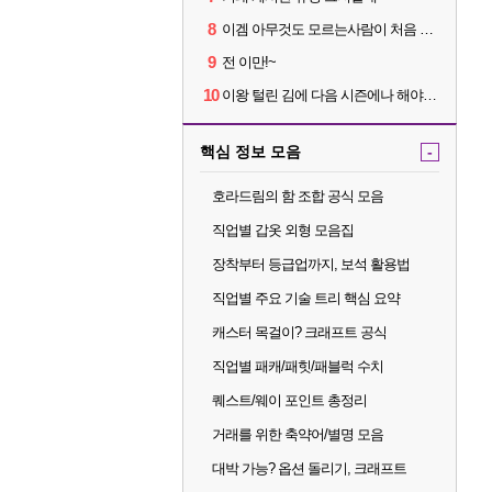
8
이겜 아무것도 모르는사람이 처음 시작하기 괜찮나요?
9
전 이만!~
10
이왕 털린 김에 다음 시즌에나 해야겠네요
핵심 정보 모음
-
호라드림의 함 조합 공식 모음
직업별 갑옷 외형 모음집
장착부터 등급업까지, 보석 활용법
직업별 주요 기술 트리 핵심 요약
캐스터 목걸이? 크래프트 공식
직업별 패캐/패힛/패블럭 수치
퀘스트/웨이 포인트 총정리
거래를 위한 축약어/별명 모음
대박 가능? 옵션 돌리기, 크래프트