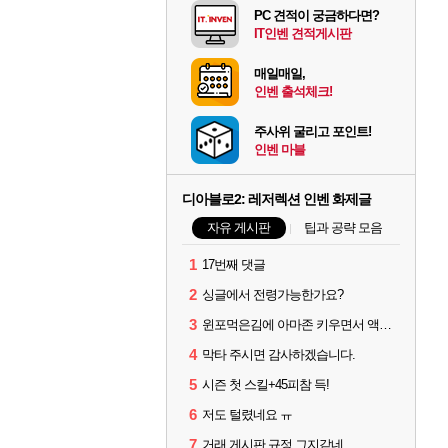
PC 견적이 궁금하다면?
IT인벤 견적게시판
매일매일,
인벤 출석체크!
주사위 굴리고 포인트!
인벤 마블
디아블로2: 레저렉션 인벤 화제글
자유 게시판
팁과 공략 모음
1
17번째 댓글
2
싱글에서 전령가능한가요?
3
윈포먹은김에 아마존 키우면서 액트미는데 자룬이?
4
막타 주시면 감사하겠습니다.
5
시즌 첫 스킬+45피참 득!
6
저도 털렸네요 ㅠ
7
거래 게시판 규정 그지같네