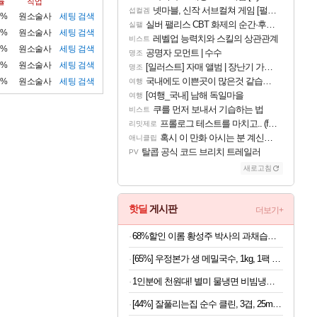
률
직업
넷마블, 신작 서브컬쳐 게임 [펄 인 블루] 티저 사이트 오픈
섭컬겜
1%
원소술사
세팅
검색
실버 팰리스 CBT 화제의 순간·후기 모음
실팰
2%
원소술사
세팅
검색
레벨업 능력치와 스킬의 상관관계
비스트
1%
원소술사
세팅
검색
공명자 모먼트 | 수수
명조
1%
원소술사
세팅
검색
[일러스트] 자매 앨범 | 장난기 가득한 오후의 공원 (리메이크판)
명조
국내에도 이쁜곳이 많은것 같습니다
1%
원소술사
세팅
검색
여행
[여행_국내] 남해 독일마을
여행
쿠를 먼저 보내서 기습하는 법
비스트
프롤로그 테스트를 마치고.. (feat. 리아)
리밋제로
혹시 이 만화 아시는 분 계신가요
애니클립
탈콥 공식 코드 브리치 트레일러
PV
새로고침
핫딜
게시판
더보기+
68%할인 이롬 황성주 박사의 과채습관 퍼플, 190ml, 16개
[65%] 우정본가 생 메밀국수, 1kg, 1팩 + 시원한 메밀장, 40g, 6개
1인분에 천원대! 별미 물냉면 비빔냉면 10인세트 (메밀/칡/도토리)
[44%] 잘풀리는집 순수 클린, 3겹, 25m, 30롤, 2팩