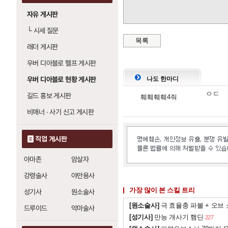
번개 줄기
20
: 레벨당 번개 피해 
자유 게시판
번개 파장
20
: 레벨당 번개 피해 
번개
20
: 레벨당 번개 피해 +4%
└
시세 질문
목록
래더 게시판
우버 디아블로 헬프 게시판
우버 디아블로 현황 게시판
나도 한마디
ㅇㄷ
길드 홍보 게시판
훼훼훼훼4줘
비매너 · 사기 신고 게시판
직업 게시판
아마존
암살자
강령술사
야만용사
가장 많이 본 스킬 트리
성기사
원소술사
[원소술사]
극 효율충 파볼 + 오브
드루이드
악마술사
[성기사]
만능 개사기 햄딘
227