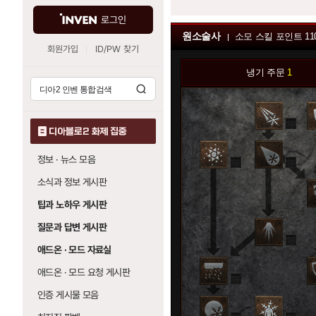
로그인
원소술사
소모 스킬 포인트
11
회원가입
ID/PW 찾기
냉기 주문
1
0
디아블로2 화제 집중
정보 · 뉴스 모음
0
0
소식과 정보 게시판
0
팁과 노하우 게시판
질문과 답변 게시판
0
애드온 · 모드 자료실
애드온 · 모드 요청 게시판
0
0
인증 게시물 모음