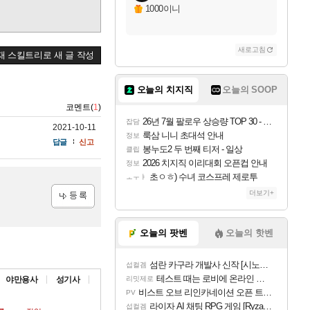
1000이니
새로고침
재 스킬트리로 새 글 작성
오늘의 치지직
오늘의 SOOP
코멘트(
1
)
26년 7월 팔로우 상승량 TOP 30 - 월간 치지직
잡담
2021-10-11
룩삼 니니 초대석 안내
정보
답글
신고
봉누도2 두 번째 티저 - 일상
클립
2026 치지직 이리대회 오픈컵 안내
정보
초ㅇㅎ) 수녀 코스프레 제로투
ㅗㅜㅑ
더보기+
등록
오늘의 팟벤
오늘의 핫벤
섬란 카구라 개발사 신작 [시노비 넥서스] 연내 출시 예정
섭컬겜
테스트 때는 로비에 온라인 기능이 있는데
야만용사
성기사
리밋제로
비스트 오브 리인카네이션 오픈 트레일러
PV
라이자 AI 채팅 RPG 게임 [RyzaChat: AI] 공개
섭컬겜