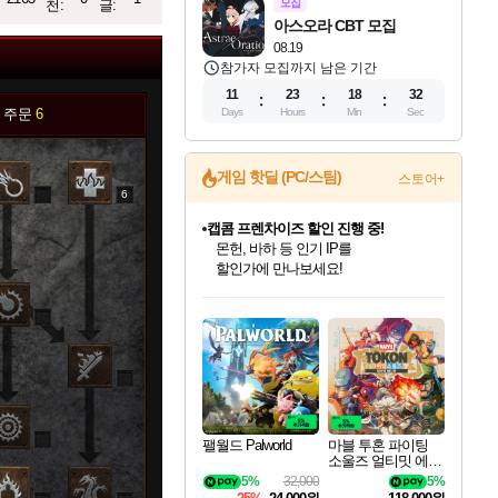
천:
글:
모집
아스오라 CBT 모집
08.19
참가자 모집까지 남은 기간
11
23
18
31
 주문
6
Days
Hours
Min
Sec
게임 핫딜 (PC/스팀)
스토어+
6
캡콤 일부 상품 상시 할인
몬헌 와일즈 & 드래곤즈 도그마2
일부 에디션 상시 할인!
인벤게임즈 8월 특별 할인!
드래곤소드: 어웨이크닝 입점!
문명 7 특별 할인!
귀무자: 검의 길 예약 판매 중!
비스트 오브 리인카네이션 정식 출시!
커세어 코브 출시 기념 할인!
더 렐릭 퍼스트 가디언 정식 출시
베데스다 40주년 기념 할인 중!
마블 투혼 파이팅 소울즈 예약 판매 중!
캡콤 프렌차이즈 할인 진행 중!
스타워즈 은하계 레이서
로블록스 기프트 카드 공식 입점
인기 퍼블리셔 모음!
스팀으로 만나는 드래곤소드!
조선&고려 DLC 출시 예정
10% 할인과
게임프릭 신작 IP
해적'섬'을 발전시키자!
설화x하드코어 액션!
베데스다의 명작들을
마블 히어로 총 출동&화려한 격투!
몬헌, 바하 등 인기 IP를
인벤게임즈에서 10% 추가 적립
Robux를 가장 안전하고
최대 90% 할인가를 만나보세요!
네이버혜택과 함께 만나보세요!
50%할인&추가 적립까지!
이니&베니 혜택까지!
네이버 혜택가와 함께 예약하세요!
할인&네이버혜택으로 만나보세요!
네이버페이 혜택과 만나보세요!
40주년 프로모션으로 만나보세요!
네이버 포인트 혜택까지!
할인가에 만나보세요!
혜택으로 예약 판매 중
편안하게 충전하세요
0
팰월드 Palworld
마블 투혼 파이팅
소울즈 얼티밋 에디
션 예약구매 MARV
5%
32,000
5%
EL Tokon Fighting S