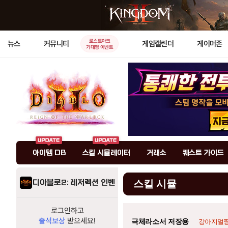
로스트아크
뉴스
커뮤니티
게임캘린더
게이머존
기대평 이벤트
아이템 DB
스킬 시뮬레이터
거래소
퀘스트 가이드
디아블로2: 레저렉션 인벤
스킬 시뮬
로그인하고
출석보상
받으세요!
극체라소서 저장용
강아지얼