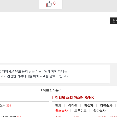
0
+4%
+4%
현
이전
1
다음
직업별 스킬 마스터 RANK
 소서
전체
아마존
암살자
강령술사
319
원소술사
드루이드
악마술사