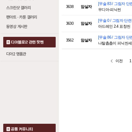
[무술 83 / 그림자 단련 
3638
암살자
스크린샷 갤러리
우디아-피닉씬
팬아트 · 카툰 갤러리
[무술 0 / 그림자 단련 4
3630
암살자
동영상 게시판
아드레인 2.4 표창씬
[무술 86 / 그림자 단련 
3562
암살자
디아블로2 관련 팟벤
나탈촙촙이 피닉씬
디아2 명품관
이전
1
공통 커뮤니티