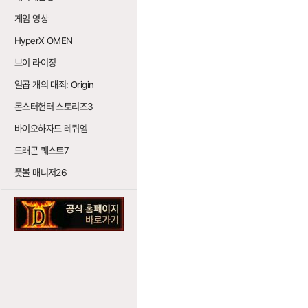
게임 영상
HyperX OMEN
브이 라이징
일곱 개의 대죄: Origin
몬스터헌터 스토리즈3
바이오하자드 레퀴엠
드래곤 퀘스트7
풋볼 매니저26