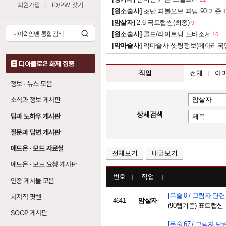
회원가입
ID/PW 찾기
[원소술사]
초반 파볼오브 파밍 90 기준
1
[암살자]
2.6 극트랩씬(최종)
9
[원소술사]
콜드/라이트닝 노바소서
16
[악마술사]
악마술사 셋팅정보(메아리국
디아블로2 화제 집중
직업
전체
아
정보 · 뉴스 모음
소식과 정보 게시판
상세검색
팁과 노하우 게시판
질문과 답변 게시판
애드온 · 모드 자료실
전체보기
내글보기
애드온 · 모드 요청 게시판
번호
직업
인증 게시물 모음
[무술 0 / 그림자 단련 5
치지직 팟벤
4641
암살자
(90렙기준) 표트랩씬
SOOP 게시판
[무술 67 / 그림자 단련 