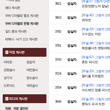
└
시세 질문
[무술 0 / 그림자 단련 2
3821
암살자
표창씬(분노의 칼날)
래더 게시판
[무술 42 / 그림자 단련 
우버 디아블로 헬프 게시판
3810
암살자
트테씬
우버 디아블로 현황 게시판
[무술 23 / 그림자 단련 
길드 홍보 게시판
3792
암살자
수수없는 킥씬
비매너 · 사기 신고 게시판
[무술 48 / 그림자 단련 
3791
암살자
화염불사조 맨땅세팅
직업 게시판
[무술 67 / 그림자 단련 
3743
암살자
아마존
암살자
혼돈 피닉씬
강령술사
야만용사
[무술 23 / 그림자 단련 
3724
암살자
멀티플 킥트렙씬
성기사
원소술사
[무술 65 / 그림자 단련 
드루이드
악마술사
3704
암살자
아드레인 쌍클 피닉
미디어 게시판
[무술 20 / 그림자 단련 
3646
암살자
룬워드 파괴 킥씬
득템 · 자랑 갤러리