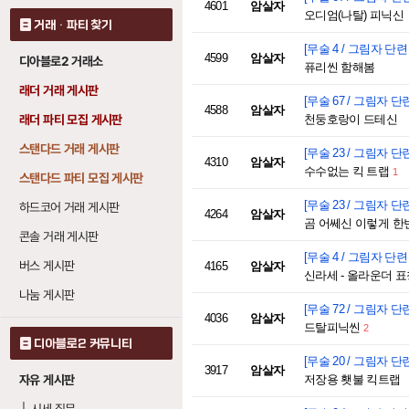
4601
암살자
오디엄(나탈) 피닉신
거래 · 파티 찾기
[무술 4 / 그림자 단련 4
4599
암살자
디아블로2 거래소
퓨리씬 함해봄
래더 거래 게시판
[무술 67 / 그림자 단련 
4588
암살자
래더 파티 모집 게시판
천둥호랑이 드테신
스탠다드 거래 게시판
[무술 23 / 그림자 단련 
4310
암살자
수수없는 킥 트랩
1
스탠다드 파티 모집 게시판
[무술 23 / 그림자 단련 
하드코어 거래 게시판
4264
암살자
곰 어쎄신 이렇게 한
콘솔 거래 게시판
[무술 4 / 그림자 단련 4
버스 게시판
4165
암살자
신라세 - 올라운더 표창
나눔 게시판
[무술 72 / 그림자 단련 
4036
암살자
드탈피닉씬
2
디아블로2 커뮤니티
[무술 20 / 그림자 단련 
3917
암살자
자유 게시판
저장용 횃불 킥트랩