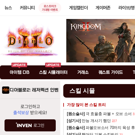
로스트아크
뉴스
커뮤니티
게임캘린더
게이머존
라이브/
기대평 이벤트
아이템 DB
스킬 시뮬레이터
거래소
퀘스트 가이드
디아블로2: 레저렉션 인벤
스킬 시뮬
가장 많이 본 스킬 트리
로그인하고
출석보상
받으세요!
[원소술사]
극 효율충 파볼 + 오브 소서
3
[성기사]
만능 개사기 햄딘
227
로그인
[원소술사]
파볼오브소서 70까지 육성 후
[성기사]
햄머딘 기본 스킬트리
21