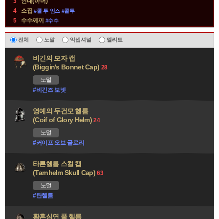
3
인내(아머)
4
소집
#콜 투 암스 #콜투
5
수수께끼
#수수
유
전체
노말
익셉셔널
엘리트
니
비긴의 모자 캡
크
(Biggin's Bonnet Cap)
28
방
노멀
어
#비긴즈 보넷
구
정
영예의 두건모 헬름
보
(Coif of Glory Helm)
24
노멀
#커이프 오브 글로리
타른헬름 스컬 캡
(Tarnhelm Skull Cap)
63
노멀
#탄헬름
황혼심연 풀 헬름