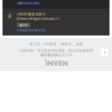
#할라버드의 레인
시대의 왕관 코로나
(Crown of Ages Corona)
234
엘리트
#크라운 오브 에이지스
로그인
PC화면
퀵링크
설정
청소년보호정책
이용약관
개인정보처리방침
▲
불법촬영물신고안내
(주)
인
벤