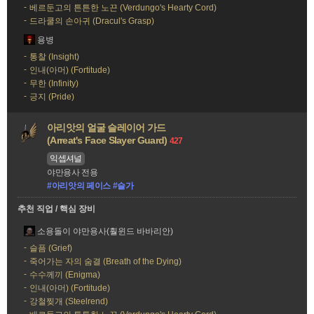
베르둔고의 튼튼한 노끈 (Verdungo's Hearty Cord)
드라쿨의 손아귀 (Dracul's Grasp)
용병
통찰 (Insight)
인내(아머) (Fortitude)
무한 (Infinity)
긍지 (Pride)
아리앗의 얼굴 슬레이어 가드
(Arreat's Face Slayer Guard)
427
익셉셔널
야만용사 전용
#아리앗의 페이스 #슬가
추천 직업 / 핵심 장비
소용돌이 야만용사(훨윈드 바바리안)
슬픔 (Grief)
죽어가는 자의 숨결 (Breath of the Dying)
수수께끼 (Enigma)
인내(아머) (Fortitude)
강철찢개 (Steelrend)