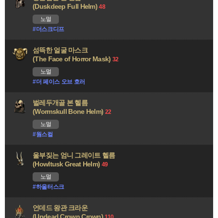
(Duskdeep Full Helm)
48
노멀
#더스크디프
섬뜩한 얼굴 마스크
(The Face of Horror Mask)
32
노멀
#더 페이스 오브 호러
벌레두개골 본 헬름
(Wormskull Bone Helm)
22
노멀
#웜스컬
울부짖는 엄니 그레이트 헬름
(Howltusk Great Helm)
49
노멀
#하울터스크
언데드 왕관 크라운
(Undead Crown Crown)
110