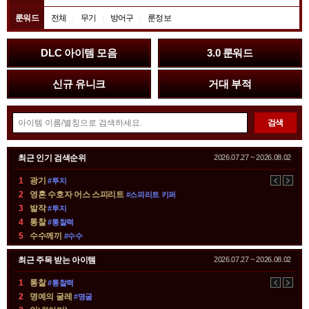
룬워드
전체
무기
방어구
룬정보
배
DLC 아이템 모음
3.0 룬워드
너
존
신규 유니크
거대 부적
아
검색
이
템
순
최근 인기 검색순위
2026.07.27 ~ 2026.08.02
검
위
색
1
광기
#투지
이
다
소
2
영혼 수호자 어스 스피리트
#스피리트 키퍼
전
음
개
3
발작
#투지
존
4
통찰
#통찰력
5
수수께끼
#수수
최근 주목 받는 아이템
2026.07.27 ~ 2026.08.02
1
통찰
#통찰력
이
다
2
명예의 굴레
#명굴
전
음