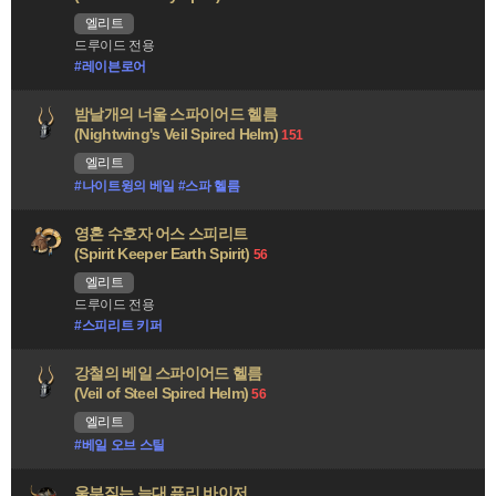
엘리트
드루이드 전용
#레이븐로어
밤날개의 너울 스파이어드 헬름
(Nightwing's Veil Spired Helm)
151
엘리트
#나이트윙의 베일 #스파 헬름
영혼 수호자 어스 스피리트
(Spirit Keeper Earth Spirit)
56
엘리트
드루이드 전용
#스피리트 키퍼
강철의 베일 스파이어드 헬름
(Veil of Steel Spired Helm)
56
엘리트
#베일 오브 스틸
울부짖는 늑대 퓨리 바이저