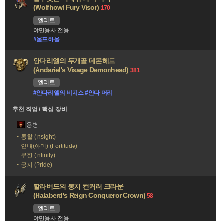
(Wolfhowl Fury Visor)
170
엘리트
야만용사 전용
#울프하울
안다리엘의 두개골 데몬헤드
(Andariel's Visage Demonhead)
381
엘리트
#안다리엘의 비지스 #안다 머리
추천 직업 / 핵심 장비
용병
통찰 (Insight)
인내(아머) (Fortitude)
무한 (Infinity)
긍지 (Pride)
할라버드의 통치 컨커러 크라운
(Halaberd's Reign Conqueror Crown)
58
엘리트
야만용사 전용