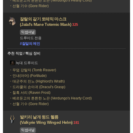
베르둔고의 튼튼한 노끈 (Verdungo's Hearty Cord)
선혈 기수 (Gore Rider)
잘랄의 갈기 토테믹 마스크
(Jalal's Mane Totemic Mask)
325
익셉셔널
드루이드 전용
#잘알의 메인
추천 직업 / 핵심 장비
늑대 드루이드
무덤 강탈자 (Tomb Reaver)
인내(아머) (Fortitude)
대군주의 진노 (Highlord's Wrath)
드라쿨의 손아귀 (Dracul's Grasp)
칠흑 서리 (Raven Frost)
베르둔고의 튼튼한 노끈 (Verdungo's Hearty Cord)
선혈 기수 (Gore Rider)
발키리 날개 윙드 헬름
(Valkyrie Wing Winged Helm)
181
익셉셔널