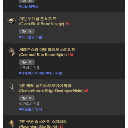
엘리트
#스틸 쉐이드
거인 두개골 본 비지즈
(Giant Skull Bone Visage)
259
엘리트
#자이언트 스컬
세레부스의 이빨 블러드 스피리트
(Cerebus' Bite Blood Spirit)
126
엘리트
드루이드 전용
#케레버스 바이트 #백구 뚜껑
악마뿔의 날 디스트로이어 헬름
(Demonhorn's Edge Destroyer Helm)
95
엘리트
야만용사 전용
#데몬혼스 엣지
까마귀전승 스카이 스피리트
(Ravenlore Sky Spirit)
114