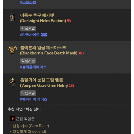
#스틸스컬
어둑눈 투구 배서넷
(Darksight Helm Basinet)
58
익셉셔널
#다크사이트 헬름
블랙혼의 얼굴 데스마스크
(Blackhorn's Face Death Mask)
103
익셉셔널
#블랙혼의페이스
흡혈귀의 눈길 그림 헬름
(Vampire Gaze Grim Helm)
182
익셉셔널
#벰파이어 게이즈
추천 직업 / 핵심 장비
근접 직업군
선혈 기수 (Gore Rider)
강철찢개 (Steelrend)