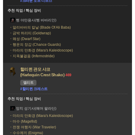
#크라운 오브 디브스
추천 직업 / 핵심 장비
삥 야만용사(삥 바바리안)
알리바바의 칼날 (Blade Of Ali Baba)
금박 허리띠 (Goldwrap)
왜성 (Dwarf Star)
행운의 장갑 (Chance Guards)
마라의 만화경 (Mara's Kaleidoscope)
지옥불걸음 (Infernostride)
할리퀸 관모 샤코
(Harlequin Crest Shako)
469
엘리트
#할리퀸 크레스트
추천 직업 / 핵심 장비
망치 성기사(해머 팔라딘)
마라의 만화경 (Mara's Kaleidoscope)
마수 (Magefist)
전쟁 여행자 (War Traveler)
수수께끼 (Enigma)