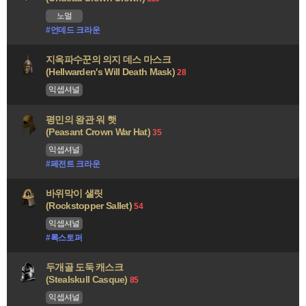
노멀
#언데드 크라운
지옥파수꾼의 의지 데스 마스크
(Hellwarden's Will Death Mask)
28
익셉셔널
평민의 왕관 워 햇
(Peasant Crown War Hat)
35
익셉셔널
#페전트 크라운
바위막이 샐릿
(Rockstopper Sallet)
54
익셉셔널
#록스토퍼
두개골 도둑 캐스크
(Stealskull Casque)
85
익셉셔널