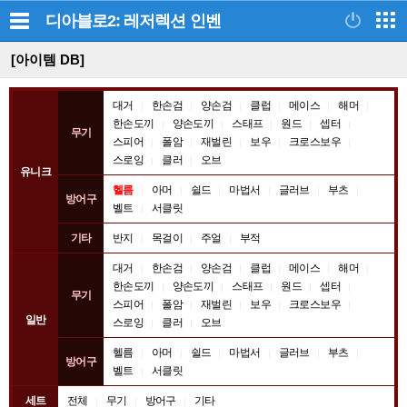
디아블로2: 레저렉션
인벤
[아이템 DB]
아
대거
한손검
양손검
클럽
메이스
해머
이
한손도끼
양손도끼
스태프
원드
셉터
무기
스피어
폴암
재벌린
보우
크로스보우
템
스로잉
클러
오브
종
유니크
류
헬름
아머
쉴드
마법서
글러브
부츠
방어구
벨트
서클릿
기타
반지
목걸이
주얼
부적
대거
한손검
양손검
클럽
메이스
해머
한손도끼
양손도끼
스태프
원드
셉터
무기
스피어
폴암
재벌린
보우
크로스보우
일반
스로잉
클러
오브
헬름
아머
쉴드
마법서
글러브
부츠
방어구
벨트
서클릿
세트
전체
무기
방어구
기타