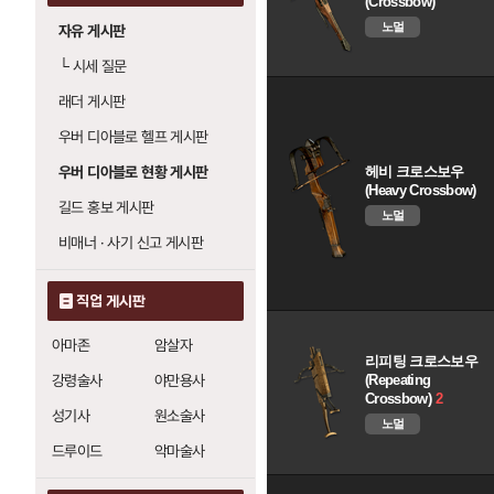
(Crossbow)
노멀
자유 게시판
└
시세 질문
래더 게시판
우버 디아블로 헬프 게시판
헤비 크로스보우
우버 디아블로 현황 게시판
(Heavy Crossbow)
길드 홍보 게시판
노멀
비매너 · 사기 신고 게시판
직업 게시판
아마존
암살자
리피팅 크로스보우
(Repeating
강령술사
야만용사
Crossbow)
2
성기사
원소술사
노멀
드루이드
악마술사