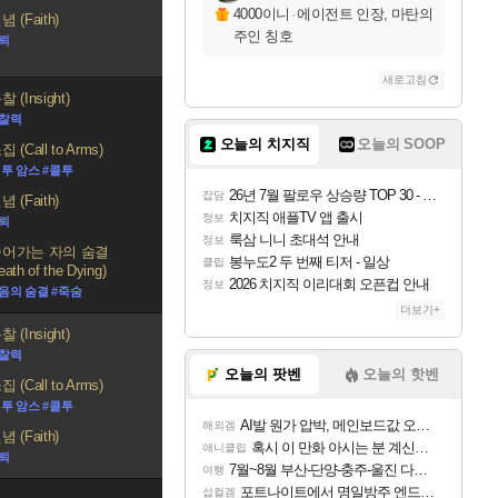
4000이니
·
에이전트 인장, 마탄의
 (Faith)
주인 칭호
신뢰
새로고침
 (Insight)
통찰력
오늘의 치지직
오늘의 SOOP
 (Call to Arms)
 투 암스 #콜투
26년 7월 팔로우 상승량 TOP 30 - 월간 치지직
잡담
 (Faith)
치지직 애플TV 앱 출시
정보
신뢰
룩삼 니니 초대석 안내
정보
어가는 자의 숨결
봉누도2 두 번째 티저 - 일상
클립
eath of the Dying)
2026 치지직 이리대회 오픈컵 안내
정보
음의 숨결 #죽숨
더보기+
 (Insight)
통찰력
오늘의 팟벤
오늘의 핫벤
 (Call to Arms)
 투 암스 #콜투
AI발 원가 압박, 메인보드값 오르나
해외겜
 (Faith)
혹시 이 만화 아시는 분 계신가요
애니클립
신뢰
7월~8월 부산-단양-충주-울진 다녀왔어요~
여행
포트나이트에서 명일방주 엔드필드 [펠리카] 판매 예정
섭컬겜