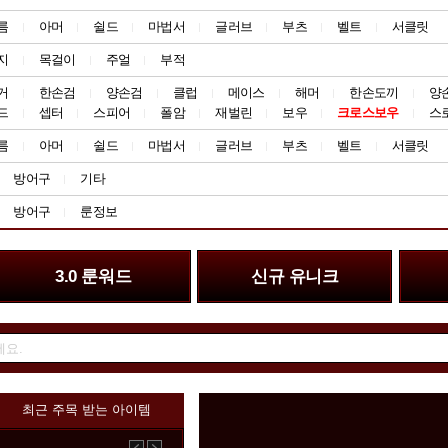
름
아머
쉴드
마법서
글러브
부츠
벨트
서클릿
지
목걸이
주얼
부적
거
한손검
양손검
클럽
메이스
해머
한손도끼
양
드
셉터
스피어
폴암
재벌린
보우
크로스보우
스
름
아머
쉴드
마법서
글러브
부츠
벨트
서클릿
방어구
기타
방어구
룬정보
3.0 룬워드
신규 유니크
최근 주목 받는 아이템