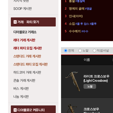
치지직 팟벤
1
통찰
#통찰력
개
SOOP 게시판
2
명예의 굴레
#명굴
존
3
인내(아머)
거래 · 파티 찾기
4
소집
#콜 투 암스 #콜투
5
수수께끼
#수수
디아블로2 거래소
래더 거래 게시판
래더 파티 모집 게시판
무
전체
노말
익셉셔널
기
스탠다드 거래 게시판
(일
이름
스탠다드 파티 모집 게시판
반)
정
하드코어 거래 게시판
보
라이트 크로스보우
콘솔 거래 게시판
(Light Crossbow)
노멀
버스 게시판
나눔 게시판
크로스보우
디아블로2 커뮤니티