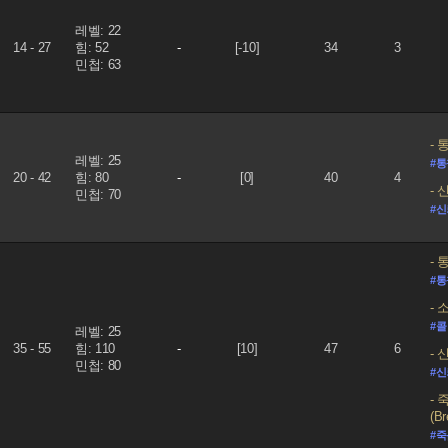
레벨: 22
14 - 27
힘: 52
-
[-10]
34
3
민첩: 63
통찰
레벨: 25
#
20 - 42
힘: 80
-
[0]
40
4
신념
민첩: 70
#
통찰
#
소집
#콜
레벨: 25
35 - 55
힘: 110
-
[10]
47
6
신념
민첩: 80
#
죽
(Br
#죽