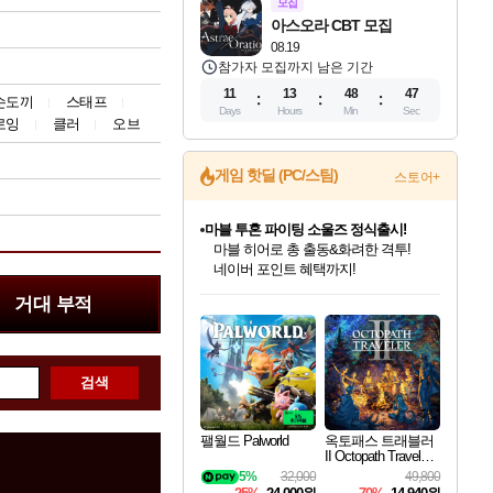
모집
아스오라 CBT 모집
08.19
참가자 모집까지 남은 기간
11
13
48
46
손도끼
스태프
Days
Hours
Min
Sec
로잉
클러
오브
게임 핫딜 (PC/스팀)
스토어+
마블 투혼 파이팅 소울즈 정식출시!
마블 히어로 총 출동&화려한 격투!
네이버 포인트 혜택까지!
인벤게임즈 8월 특별 할인!
드래곤소드: 어웨이크닝 입점!
문명 7 특별 할인!
귀무자: 검의 길 예약 판매 중!
비스트 오브 리인카네이션 정식 출시!
커세어 코브 출시 기념 할인!
더 렐릭 퍼스트 가디언 정식 출시
베데스다 40주년 기념 할인 중!
캡콤 프렌차이즈 할인 진행 중!
캡콤 일부 상품 상시 할인
스타워즈 은하계 레이서
로블록스 기프트 카드 공식 입점
거대 부적
인기 퍼블리셔 모음!
스팀으로 만나는 드래곤소드!
조선&고려 DLC 출시 예정
10% 할인과
게임프릭 신작 IP
해적'섬'을 발전시키자!
설화x하드코어 액션!
베데스다의 명작들을
몬헌, 바하 등 인기 IP를
몬헌 와일즈 & 드래곤즈 도그마2
인벤게임즈에서 10% 추가 적립
Robux를 가장 안전하고
최대 90% 할인가를 만나보세요!
네이버혜택과 함께 만나보세요!
50%할인&추가 적립까지!
이니&베니 혜택까지!
네이버 혜택가와 함께 예약하세요!
할인&네이버혜택으로 만나보세요!
네이버페이 혜택과 만나보세요!
40주년 프로모션으로 만나보세요!
할인가에 만나보세요!
일부 에디션 상시 할인!
혜택으로 예약 판매 중
편안하게 충전하세요
검색
팰월드 Palworld
옥토패스 트래블러
II Octopath Traveler I
I
5%
32,000
49,800