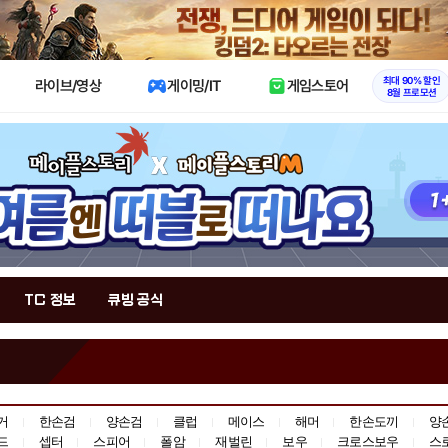
X
최대 90% 할인
라이브/영상
게이밍/IT
게임스토어
8월 프로모션
TC 정보
큐빙 공식
거
한손검
양손검
클럽
메이스
해머
한손도끼
양
드
셉터
스피어
폴암
재벌린
보우
크로스보우
스