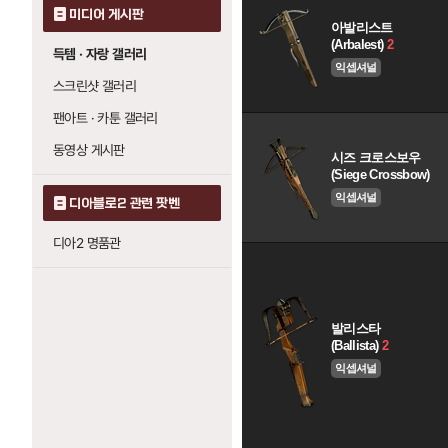
미디어 게시판
아발리스트
(Arbalest)
2
득템 · 자랑 갤러리
익셉셔널
스크린샷 갤러리
팬아트 · 카툰 갤러리
동영상 게시판
시즈 크로스보우
(Siege Crossbow)
익셉셔널
디아블로2 관련 팟벤
디아2 명품관
발리스타
(Ballista)
2
익셉셔널