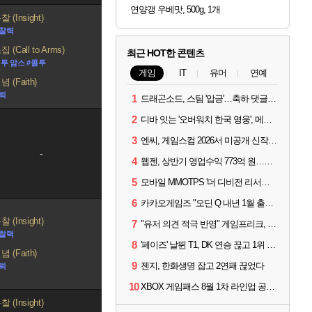
연양갱 우베맛, 500g, 1개
 (Insight)
통찰력
 (Call to Arms)
최근 HOT한 콘텐츠
 투 암스 #콜투
게임
IT
유머
연예
 (Faith)
신뢰
1
드래곤소드, 스팀 '압긍'…축하 댓글 달고 게임 코드 받자!
2
디바 잇는 '오버워치 한국 영웅', 메카 파일럿 디몬 나온다
3
엔씨, 게임스컴 2026서 미공개 신작 최초 공개
-
4
웹젠, 상반기 영업수익 773억 원…순이익 89% 증가
5
모바일 MMOTPS '더 디비전 리서전스', 6일 스팀에도 출시
6
카카오게임즈 "오딘 Q 내년 1월 출시, 연기는 없다"
 (Insight)
7
"유저 의견 적극 반영" 게임프리크, 비스트 오브 리인카네이션 개선 나선다
통찰력
8
'페이즈' 날뛴 T1, DK 연승 끊고 1위 지켜
 (Faith)
9
젠지, 한화생명 잡고 2연패 끊었다
신뢰
10
XBOX 게임패스 8월 1차 라인업 공개... '비스트 오브 리인카네이션' 즉시 합류
 (Insight)