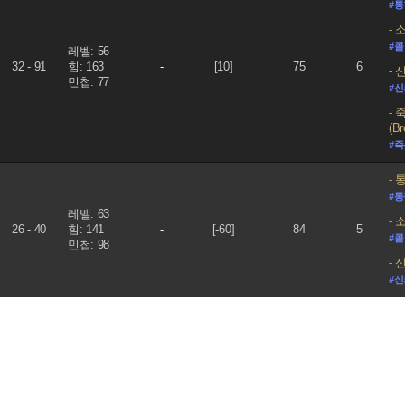
#
소집
#콜
레벨: 56
32 - 91
힘: 163
-
[10]
75
6
신념
민첩: 77
#
죽
(Br
#죽
통찰
#
레벨: 63
소집
26 - 40
힘: 141
-
[-60]
84
5
#콜
민첩: 98
신념
#