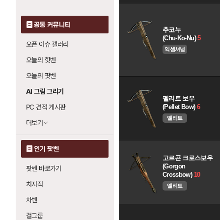
공통 커뮤니티
추코누
(Chu-Ko-Nu)
5
오픈 이슈 갤러리
익셉셔널
오늘의 핫벤
오늘의 팟벤
AI 그림 그리기
펠리트 보우
(Pellet Bow)
6
PC 견적 게시판
엘리트
더보기
인기 팟벤
고르곤 크로스보우
(Gorgon
팟벤 바로가기
Crossbow)
10
치지직
엘리트
차벤
걸그룹