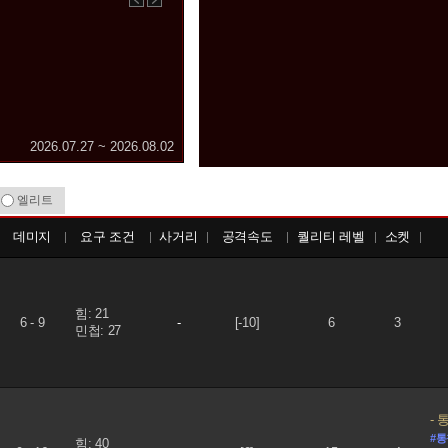
이
다
전
음
2026.07.27 ~ 2026.08.02
엘리트
데미지
요구 조건
사거리
공격속도
퀄리티 레벨
소켓
힘: 21
6 - 9
-
[-10]
6
3
민첩: 27
통찰
#
힘: 40