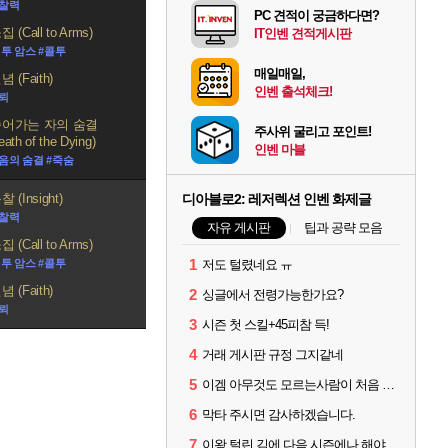
통찰력
PC 견적이 궁금하다면?
 (Call to Arms)
IT인벤 견적게시판
 투 암스 #콜투
매일매일,
 (Faith)
인벤 출석체크!
신뢰
어가는 자의 숨결
주사위 굴리고 포인트!
eath of the Dying)
인벤 마블
음의 숨결 #죽숨
디아블로2: 레저렉션 인벤 화제글
 (Insight)
통찰력
자유 게시판
팁과 공략 모음
 (Call to Arms)
1
저도 털렸네요 ㅠ
 투 암스 #콜투
 (Faith)
2
싱글에서 전령가능한가요?
신뢰
3
시즌 첫 스킬+45피참 득!
4
거래 게시판 규정 그지같네
5
이겜 아무것도 모르는사람이 처음 시작하기 괜찮나요?
6
막타 주시면 감사하겠습니다.
7
이왕 털린 김에 다음 시즌에나 해야겠네요