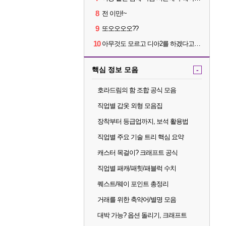
8
전 이만!~
9
또오오오오??
10
아무것도 모르고 디아2를 하겠다고요???
핵심 정보 모음
-
호라드림의 함 조합 공식 모음
직업별 갑옷 외형 모음집
장착부터 등급업까지, 보석 활용법
직업별 주요 기술 트리 핵심 요약
캐스터 목걸이? 크래프트 공식
직업별 패캐/패힛/패블럭 수치
퀘스트/웨이 포인트 총정리
거래를 위한 축약어/별명 모음
대박 가능? 옵션 돌리기, 크래프트