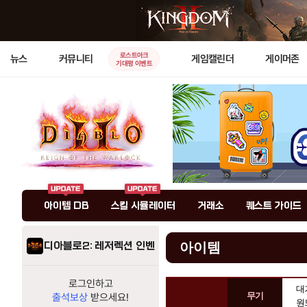
로스트아크
뉴스
커뮤니티
게임캘린더
게이머존
기대평 이벤트
아이템 DB
스킬 시뮬레이터
거래소
퀘스트 가이드
디아블로2: 레저렉션 인벤
아이템
로그인하고
아
대
무기
출석보상
받으세요!
이
원