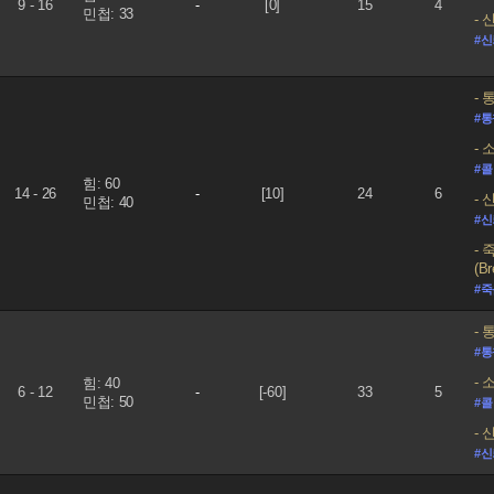
9 - 16
-
[0]
15
4
민첩: 33
신념
#
통찰
#
소집
#콜
힘: 60
14 - 26
-
[10]
24
6
신념
민첩: 40
#
죽
(Br
#죽
통찰
#
소집
힘: 40
6 - 12
-
[-60]
33
5
민첩: 50
#콜
신념
#