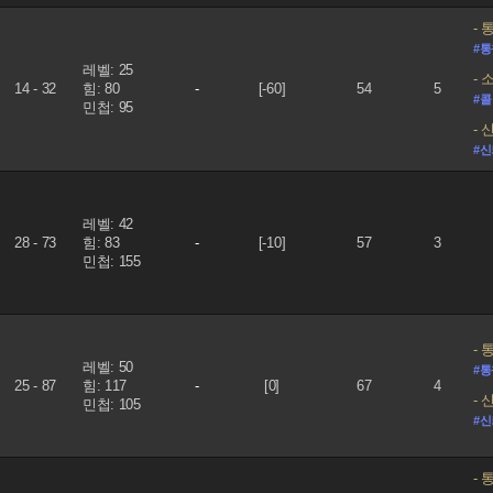
통찰
#
레벨: 25
소집
14 - 32
힘: 80
-
[-60]
54
5
#콜
민첩: 95
신념
#
레벨: 42
28 - 73
힘: 83
-
[-10]
57
3
민첩: 155
통찰
레벨: 50
#
25 - 87
힘: 117
-
[0]
67
4
신념
민첩: 105
#
통찰