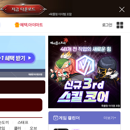
혜택.아이마트
로그인
인
벤
전
체
사
이
트
맵
게임 캘린더
더보기+
손도끼
스태프
로잉
클러
오브