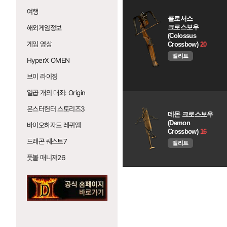
여행
콜로서스
크로스보우
해외게임정보
(Colossus
게임 영상
Crossbow)
20
엘리트
HyperX OMEN
브이 라이징
일곱 개의 대죄: Origin
몬스터헌터 스토리즈3
데몬 크로스보우
(Demon
바이오하자드 레퀴엠
Crossbow)
16
드래곤 퀘스트7
엘리트
풋볼 매니저26