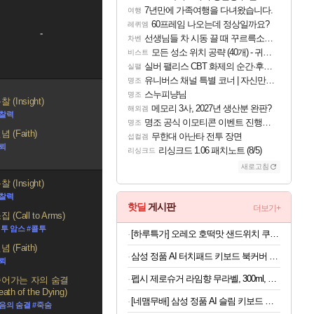
7년만에 가족여행을 다녀왔습니다.
여행
60프레임 나오는데 정상일까요?
레퀴엠
-
선생님들 차 시동 끌 때 꾸르륵소리나는데
차벤
모든 성소 위치 공략 (40개) - 귀환한 영혼 도전과제
비스트
실버 팰리스 CBT 화제의 순간·후기 모음
실팰
유니버스 채널 특별 코너 | 자신만의 스타일
명조
스누피냥님
명조
 (Insight)
메모리 3사, 2027년 생산분 완판?
해외겜
통찰력
명조 공식 이모티콘 이벤트 진행해봤습니다! 참여부터 추첨까지????
명조
 (Faith)
무한대 아난타 전투 장면
섭컬겜
신뢰
리싱크드 1.06 패치노트 (8/5)
리싱크드
새로고침
 (Insight)
통찰력
핫딜
게시판
더보기+
 (Call to Arms)
 투 암스 #콜투
[하루특가] 오레오 호떡맛 샌드위치 쿠키 랜덤발송, 1개, 1kg
 (Faith)
삼성 정품 AI 터치패드 키보드 북커버 케이스 그레이, 갤럭시 탭 S11 울트라
신뢰
펩시 제로슈거 라임향 무라벨, 300ml, 20개
어가는 자의 숨결
eath of the Dying)
[네맴무배] 삼성 정품 AI 슬림 키보드 북커버 케이스 블랙, 갤럭시 탭 S11
음의 숨결 #죽숨