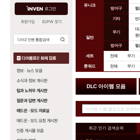
템
유니크
방어구
헬
로그인
종
류
기타
반
회원가입
ID/PW 찾기
대
무기
원
일반
방어구
헬
세트
전체
무기
디아블로2 화제 집중
룬워드
전체
무기
정보 · 뉴스 모음
소식과 정보 게시판
배
DLC 아이템 모음
너
팁과 노하우 게시판
존
질문과 답변 게시판
아
이
애드온 · 모드 자료실
템
애드온 · 모드 요청 게시판
검
순
최근 인기 검색순위
색
인증 게시물 모음
위
소