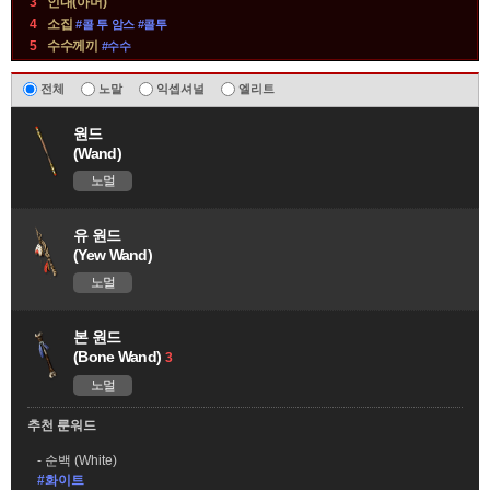
3
인내(아머)
4
소집
#콜 투 암스 #콜투
5
수수께끼
#수수
무
전체
노말
익셉셔널
엘리트
기
원드
(일
(Wand)
반)
노멀
정
보
유 원드
(Yew Wand)
노멀
본 원드
(Bone Wand)
3
노멀
추천 룬워드
순백 (White)
#화이트