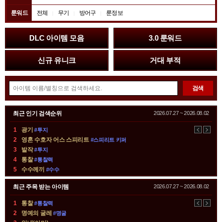
룬워드
전체
무기
방어구
룬정보
배
DLC 아이템 모음
3.0 룬워드
너
존
신규 유니크
거대 부적
아
검색
이
템
순
최근 인기 검색순위
2026.07.27 ~ 2026.08.02
검
위
색
1
광기
#투지
이
다
소
2
영혼 수호자 어스 스피리트
#스피리트 키퍼
전
음
개
3
발작
#투지
존
4
통찰
#통찰력
5
수수께끼
#수수
최근 주목 받는 아이템
2026.07.27 ~ 2026.08.02
1
통찰
#통찰력
이
다
2
명예의 굴레
#명굴
전
음