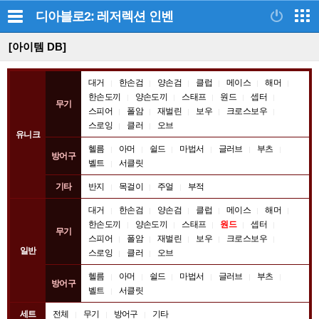
디아블로2: 레저렉션
인벤
[아이템 DB]
아
대거
한손검
양손검
클럽
메이스
해머
이
한손도끼
양손도끼
스태프
원드
셉터
무기
스피어
폴암
재벌린
보우
크로스보우
템
스로잉
클러
오브
종
유니크
류
헬름
아머
쉴드
마법서
글러브
부츠
방어구
벨트
서클릿
기타
반지
목걸이
주얼
부적
대거
한손검
양손검
클럽
메이스
해머
한손도끼
양손도끼
스태프
원드
셉터
무기
스피어
폴암
재벌린
보우
크로스보우
일반
스로잉
클러
오브
헬름
아머
쉴드
마법서
글러브
부츠
방어구
벨트
서클릿
세트
전체
무기
방어구
기타