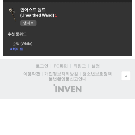
언어스드 원드
(Unearthed Wand)
1
엘리트
추천 룬워드
순백 (White)
#화이트
로그인
PC화면
퀵링크
설정
청소년보호정책
이용약관
개인정보처리방침
▲
불법촬영물신고안내
(주)
인
벤