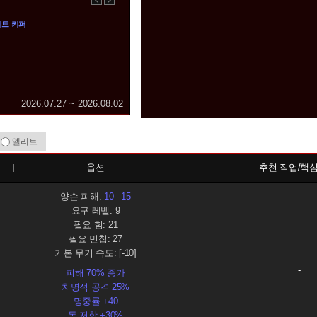
이
다
전
음
리트 키퍼
2026.07.27 ~ 2026.08.02
엘리트
옵션
추천 직업/핵
양손 피해:
10 - 15
요구 레벨: 9
필요 힘: 21
필요 민첩: 27
기본 무기 속도: [-10]
-
피해 70% 증가
치명적 공격 25%
명중률 +40
독 저항 +30%