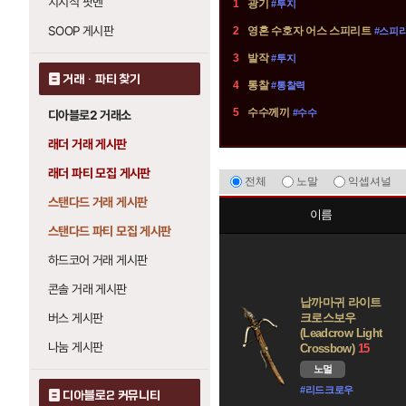
치지직 팟벤
1
광기
#투지
개
SOOP 게시판
2
영혼 수호자 어스 스피리트
#스피
존
3
발작
#투지
거래 · 파티 찾기
4
통찰
#통찰력
5
수수께끼
#수수
디아블로2 거래소
래더 거래 게시판
래더 파티 모집 게시판
유
전체
노말
익셉셔널
니
스탠다드 거래 게시판
크
이름
스탠다드 파티 모집 게시판
무
기
하드코어 거래 게시판
정
콘솔 거래 게시판
보
납까마귀 라이트
버스 게시판
크로스보우
(Leadcrow Light
나눔 게시판
Crossbow)
15
노멀
#리드크로우
디아블로2 커뮤니티