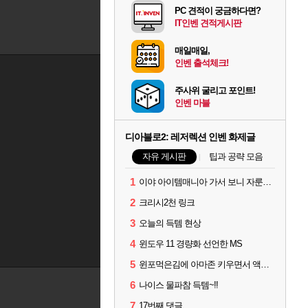
PC 견적이 궁금하다면?
IT인벤 견적게시판
매일매일,
인벤 출석체크!
주사위 굴리고 포인트!
인벤 마블
디아블로2: 레저렉션 인벤 화제글
자유 게시판
팁과 공략 모음
1
이야 아이템매니아 가서 보니 자룬이 뭐 3~4000원 하네요?
2
크리시2천 링크
3
오늘의 득템 현상
4
윈도우 11 경량화 선언한 MS
5
윈포먹은김에 아마존 키우면서 액트미는데 자룬이?
6
나이스 물파참 득템~!!
7
17번째 댓글