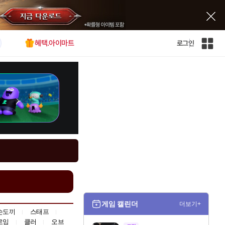
혜택.아이마트
로그인
인
벤
전
체
사
이
트
맵
게임 캘린더
더보기+
손도끼
스태프
로잉
클러
오브