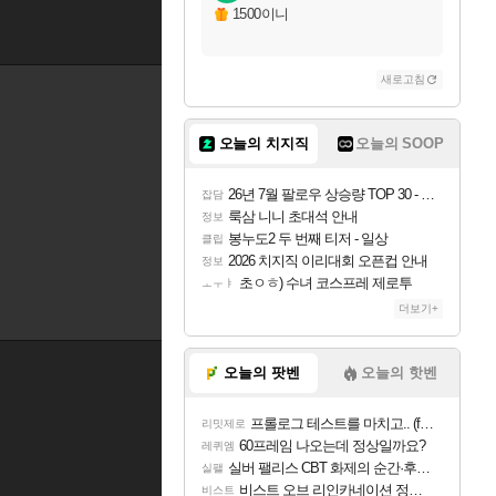
1500이니
새로고침
오늘의 치지직
오늘의 SOOP
26년 7월 팔로우 상승량 TOP 30 - 월간 치지직
잡담
룩삼 니니 초대석 안내
정보
봉누도2 두 번째 티저 - 일상
클립
2026 치지직 이리대회 오픈컵 안내
정보
초ㅇㅎ) 수녀 코스프레 제로투
ㅗㅜㅑ
더보기+
오늘의 팟벤
오늘의 핫벤
프롤로그 테스트를 마치고.. (feat. 리아)
리밋제로
60프레임 나오는데 정상일까요?
레퀴엠
실버 팰리스 CBT 화제의 순간·후기 모음
실팰
비스트 오브 리인카네이션 정보/공략글 모음
비스트