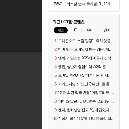
[66%] 크리스탈 생수, 무라벨, 2L, 12개
최근 HOT한 콘텐츠
게임
IT
유머
연예
1
드래곤소드, 스팀 '압긍'…축하 댓글 달고 게임 코드 받자!
2
디바 잇는 '오버워치 한국 영웅', 메카 파일럿 디몬 나온다
3
엔씨, 게임스컴 2026서 미공개 신작 최초 공개
4
웹젠, 상반기 영업수익 773억 원…순이익 89% 증가
5
모바일 MMOTPS '더 디비전 리서전스', 6일 스팀에도 출시
6
카카오게임즈 "오딘 Q 내년 1월 출시, 연기는 없다"
7
"유저 의견 적극 반영" 게임프리크, 비스트 오브 리인카네이션 개선 나선다
8
'페이즈' 날뛴 T1, DK 연승 끊고 1위 지켜
9
젠지, 한화생명 잡고 2연패 끊었다
10
전성기 탈수기 운영 선보인 삼성 텔레콤, 3:0 완승