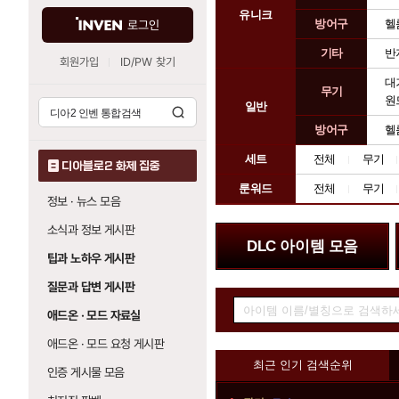
템
유니크
방어구
헬
로그인
종
류
기타
반
회원가입
ID/PW 찾기
대
무기
원
일반
방어구
헬
세트
전체
무기
디아블로2 화제 집중
룬워드
전체
무기
정보 · 뉴스 모음
소식과 정보 게시판
배
DLC 아이템 모음
너
팁과 노하우 게시판
존
질문과 답변 게시판
아
이
애드온 · 모드 자료실
템
애드온 · 모드 요청 게시판
검
순
최근 인기 검색순위
색
인증 게시물 모음
위
소