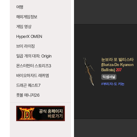
여행
해외게임정보
게임 영상
HyperX OMEN
브이 라이징
일곱 개의 대죄: Origin
눈보라 포 발리스타
(Buriza-Do Kyanon
몬스터헌터 스토리즈3
Ballista)
207
바이오하자드 레퀴엠
익셉셔널
#부리자-도 캬논
드래곤 퀘스트7
풋볼 매니저26