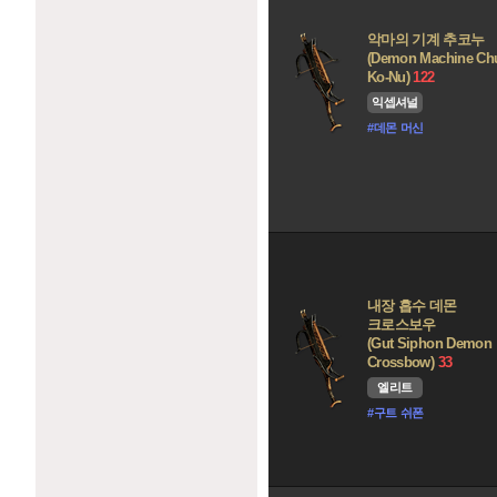
악마의 기계 추코누
(Demon Machine Ch
Ko-Nu)
122
익셉셔널
#데몬 머신
내장 흡수 데몬
크로스보우
(Gut Siphon Demon
Crossbow)
33
엘리트
#구트 쉬폰