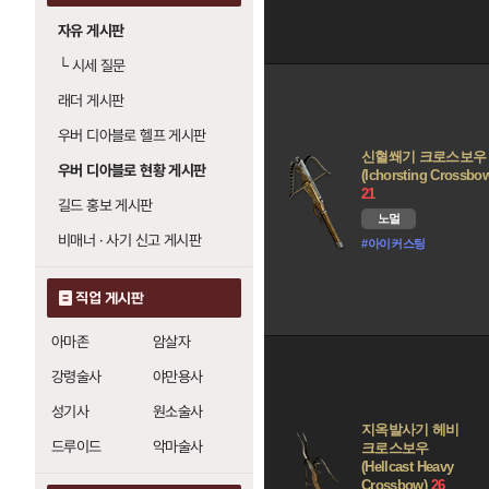
자유 게시판
└
시세 질문
래더 게시판
우버 디아블로 헬프 게시판
신혈쐐기 크로스보우
우버 디아블로 현황 게시판
(Ichorsting Crossbo
21
길드 홍보 게시판
노멀
비매너 · 사기 신고 게시판
#아이커스팅
직업 게시판
아마존
암살자
강령술사
야만용사
성기사
원소술사
지옥발사기 헤비
드루이드
악마술사
크로스보우
(Hellcast Heavy
Crossbow)
26