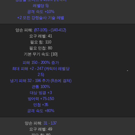
레벨당 5)
공격 속도 +10%
+2 모든 강령술사 기술 레벨
양손 피해:
(87-105) - (140-412)
요구 레벨: 41
필요 힘: 110
필요 민첩: 80
기본 무기 속도: [10]
피해 150 - 200% 증가
최대 피해 +2 - 247 (캐릭터 레벨당
-
2.5)
냉기 피해 32 - 196 추가 (8초에 걸쳐)
관통 100%
대상 빙결 +3
방어력 +75-150
민첩 +35
공격 속도 +80%
양손 피해:
31 - 137
요구 레벨: 49