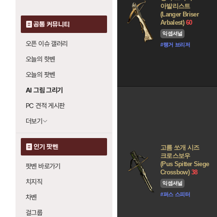
아발리스트
(Langer Briser
Arbalest)
60
공통 커뮤니티
익셉셔널
오픈 이슈 갤러리
#랭거 브리저
오늘의 핫벤
오늘의 팟벤
AI 그림 그리기
PC 견적 게시판
더보기
인기 팟벤
고름 쏘개 시즈
크로스보우
(Pus Spitter Siege
팟벤 바로가기
Crossbow)
38
치지직
익셉셔널
#퍼스 스피터
차벤
걸그룹