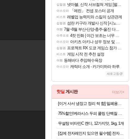
넷마블, 신작 서브컬쳐 게임 [펄 인 블루] 티저 사이트 오픈
섭컬겜
「에린」 컨셉 포스터 공개
아스오라
레벨업 능력치와 스킬의 상관관계
비스트
섬란 카구라 개발사 신작 [시노비 넥서스] 연내 출시 예정
섭컬겜
7월~8월 부산-단양-충주-울진 다녀왔어요~
여행
4컷 만화 | 야간 보초는 너무 힘들어
아주프로
아키츠 아키나 성우 정보 및 주요 필모
아스오라
프로젝트 RX 도쿄 게임쇼 참가 결정
섭컬겜
게임 시작 전 추천 설정
비스트
동해바다 추암해수욕장
여행
캐릭터 소개 - 카가미하라 하루
아스오라
새로고침
핫딜
게시판
더보기+
[이거 사서 냉장고 정리 싹 함] 밀폐용기 20종 세트
75%할인!케라시스 두피 쿨링 단백질 샴푸, 980ml, 3개
무설탕 비타민C 캔디, 12가지맛, 1kg, 1개
[집에 전자레인지 있으면 필수템] 전자레인지 스팀 청소인형 x 2개