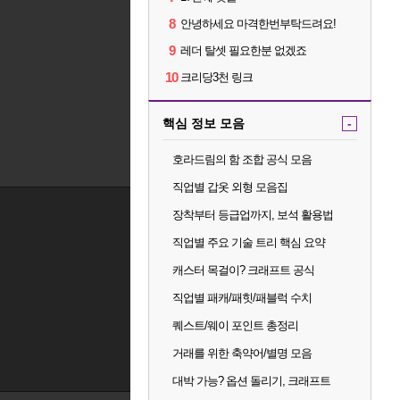
8
안녕하세요 마격한번부탁드려요!
9
레더 탈셋 필요한분 없겠죠
10
크리당3천 링크
핵심 정보 모음
-
호라드림의 함 조합 공식 모음
직업별 갑옷 외형 모음집
장착부터 등급업까지, 보석 활용법
직업별 주요 기술 트리 핵심 요약
캐스터 목걸이? 크래프트 공식
직업별 패캐/패힛/패블럭 수치
퀘스트/웨이 포인트 총정리
거래를 위한 축약어/별명 모음
대박 가능? 옵션 돌리기, 크래프트