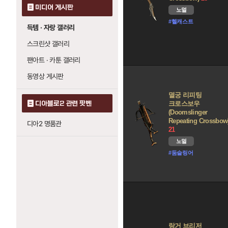
미디어 게시판
노멀
#헬캐스트
득템 · 자랑 갤러리
스크린샷 갤러리
팬아트 · 카툰 갤러리
동영상 게시판
멸궁 리피팅
디아블로2 관련 팟벤
크로스보우
(Doomslinger
Repeating Crossbow
디아2 명품관
21
노멀
#둠슬링어
랑거 브리저