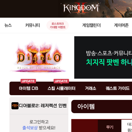
로스트아크
뉴스
커뮤니티
게임캘린더
게이머존
기대평 이벤트
아이템 DB
스킬 시뮬레이터
거래소
퀘스트 가이드
디아블로2: 레저렉션 인벤
아이템
로그인하고
아
대
무기
출석보상
받으세요!
이
원