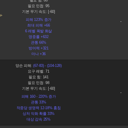
필요 힘: 80
필요 민첩: 95
기본 무기 속도: [-60]
u-
피해 123% 증가
-
최대 피해 +66
6 레벨 폭발 화살
명중률 +632
관통 66%
방어력 +321
마나 +36
양손 피해:
(67-83) - (104-128)
요구 레벨: 71
필요 힘: 141
필요 민첩: 98
기본 무기 속도: [-60]
-
피해 160 - 220% 증가
관통 33%
적중당 생명력 12-18% 훔침
상처 악화 확률 33%
대상 감속 25%