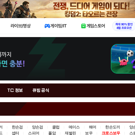
X
최대 90% 할인
라이브/영상
게이밍/IT
게임스토어
8월 프로모션
TC 정보
큐빙 공식
거
한손검
양손검
클럽
메이스
해머
한손도끼
양
드
셉터
스피어
폴암
재벌린
보우
크로스보우
스