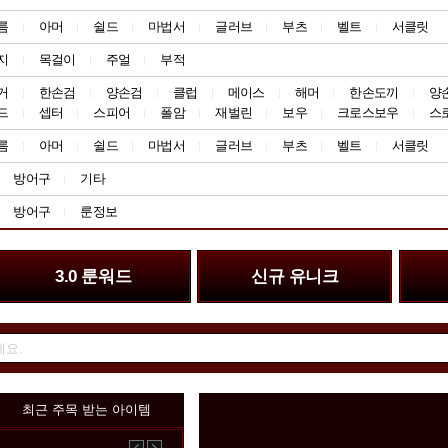
름
아머
쉴드
마법서
글러브
부츠
벨트
서클릿
지
목걸이
주얼
부적
거
한손검
양손검
클럽
메이스
해머
한손도끼
양
드
셉터
스피어
폴암
재벌린
보우
크로스보우
스
름
아머
쉴드
마법서
글러브
부츠
벨트
서클릿
방어구
기타
방어구
룬정보
3.0 룬워드
신규 유니크
최근 주목 받는 아이템