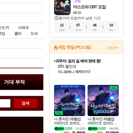
모집
아스오라 CBT 모집
08.19
참가자 모집까지 남은 기간
12
07
46
33
손도끼
스태프
Days
Hours
Min
Sec
로잉
클러
오브
게임 핫딜 (PC/스팀)
스토어+
귀무자: 검의 길 예약 판매 중!
10% 할인과
이니&베니 혜택까지!
인벤게임즈 8월 특별 할인!
드래곤소드: 어웨이크닝 입점!
문명 7 특별 할인!
비스트 오브 리인카네이션 정식 출시!
커세어 코브 출시 기념 할인!
더 렐릭 퍼스트 가디언 정식 출시
베데스다 40주년 기념 할인 중!
마블 투혼 파이팅 소울즈 예약 판매 중!
캡콤 프렌차이즈 할인 진행 중!
캡콤 일부 상품 상시 할인
스타워즈 은하계 레이서
로블록스 기프트 카드 공식 입점
거대 부적
인기 퍼블리셔 모음!
스팀으로 만나는 드래곤소드!
조선&고려 DLC 출시 예정
게임프릭 신작 IP
해적'섬'을 발전시키자!
설화x하드코어 액션!
베데스다의 명작들을
마블 히어로 총 출동&화려한 격투!
몬헌, 바하 등 인기 IP를
몬헌 와일즈 & 드래곤즈 도그마2
인벤게임즈에서 10% 추가 적립
Robux를 가장 안전하고
최대 90% 할인가를 만나보세요!
네이버혜택과 함께 만나보세요!
50%할인&추가 적립까지!
네이버 혜택가와 함께 예약하세요!
할인&네이버혜택으로 만나보세요!
네이버페이 혜택과 만나보세요!
40주년 프로모션으로 만나보세요!
네이버 포인트 혜택까지!
할인가에 만나보세요!
일부 에디션 상시 할인!
혜택으로 예약 판매 중
편안하게 충전하세요
검색
나 혼자만 레벨업
나 혼자만 레벨업
어라이즈 오버드라
어라이즈 오버드라
이브 디럭스 에디션
이브 Solo Leveling A
3,000
52,000
3,000
46,000
Solo Leveling Arise
rise