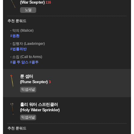
(War Scepter)
116
노멀
추천 룬워드
악의 (Malice)
#원환
집행자 (Lawbringer)
#법률위반
소집 (Call to Arms)
#콜 투 암스 #콜투
룬 셉터
(Rune Scepter)
3
익셉셔널
홀리 워터 스프린클러
(Holy Water Sprinkler)
익셉셔널
추천 룬워드