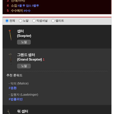
3
인내(아머)
4
소집
#콜 투 암스 #콜투
5
수수께끼
#수수
무
전체
노말
익셉셔널
엘리트
기
셉터
(일
(Scepter)
반)
노멀
정
보
그랜드 셉터
(Grand Scepter)
1
노멀
추천 룬워드
악의 (Malice)
#원환
집행자 (Lawbringer)
#법률위반
워 셉터