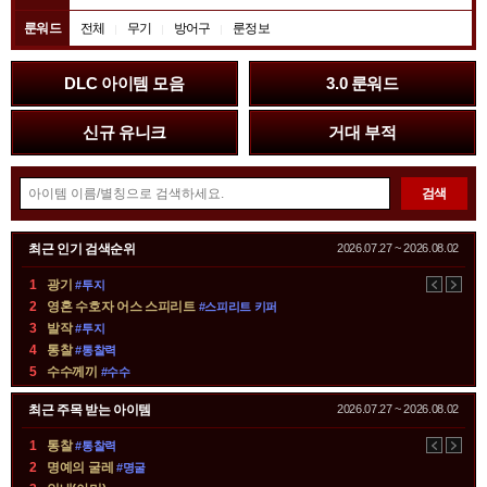
룬워드
전체
무기
방어구
룬정보
배
DLC 아이템 모음
3.0 룬워드
너
존
신규 유니크
거대 부적
아
검색
이
템
순
최근 인기 검색순위
2026.07.27 ~ 2026.08.02
검
위
색
1
광기
#투지
이
다
소
2
영혼 수호자 어스 스피리트
#스피리트 키퍼
전
음
개
3
발작
#투지
존
4
통찰
#통찰력
5
수수께끼
#수수
최근 주목 받는 아이템
2026.07.27 ~ 2026.08.02
1
통찰
#통찰력
이
다
2
명예의 굴레
#명굴
전
음