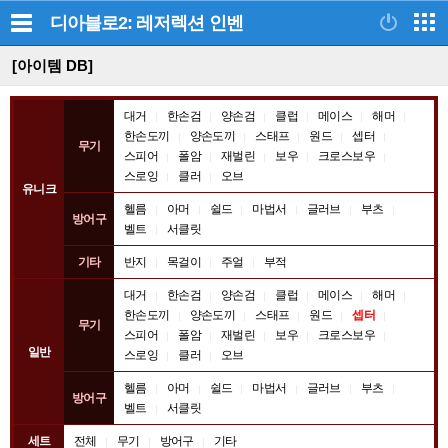
디아블로2: 레저렉션
인벤
[아이템 DB]
아
대거
한손검
양손검
클럽
메이스
해머
이
한손도끼
양손도끼
스태프
원드
셉터
무기
스피어
폴암
재벌린
보우
크로스보우
템
스로잉
클러
오브
종
유니크
류
헬름
아머
쉴드
마법서
글러브
부츠
방어구
벨트
서클릿
기타
반지
목걸이
주얼
부적
대거
한손검
양손검
클럽
메이스
해머
한손도끼
양손도끼
스태프
원드
셉터
무기
스피어
폴암
재벌린
보우
크로스보우
일반
스로잉
클러
오브
헬름
아머
쉴드
마법서
글러브
부츠
방어구
벨트
서클릿
세트
전체
무기
방어구
기타