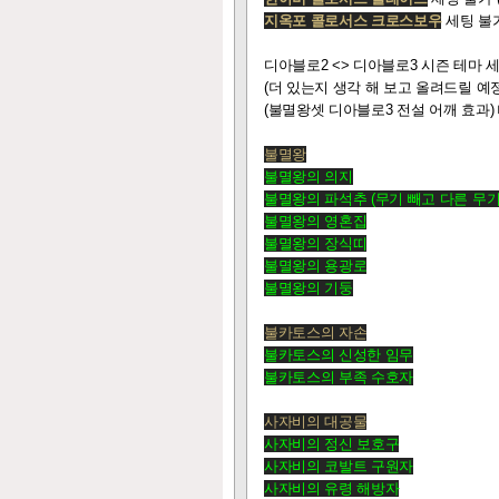
지옥포 콜로서스 크로스보우
세팅 불가
디아블로2 <> 디아블로3 시즌 테마 세
(더 있는지 생각 해 보고 올려드릴 예정
(불멸왕셋 디아블로3 전설 어깨 효과)
불멸왕
불멸왕의 의지
불멸왕의 파석추 (무기 빼고 다른 무기
불멸왕의 영혼집
불멸왕의 장식띠
불멸왕의 용광로
불멸왕의 기둥
불카토스의 자손
불카토스의 신성한 임무
불카토스의 부족 수호자
사자비의 대공물
사자비의 정신 보호구
사자비의 코발트 구원자
사자비의 유령 해방자