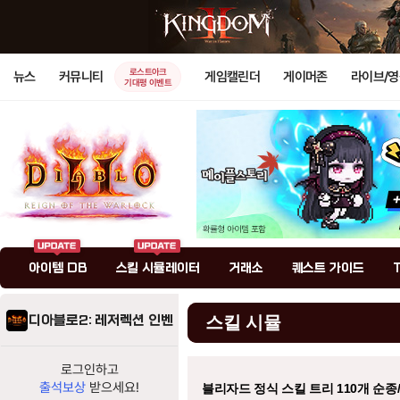
로스트아크
뉴스
커뮤니티
게임캘린더
게이머존
라이브/
기대평 이벤트
아이템 DB
스킬 시뮬레이터
거래소
퀘스트 가이드
디아블로2: 레저렉션 인벤
스킬 시뮬
로그인하고
출석보상
받으세요!
블리자드 정식 스킬 트리 110개 순종