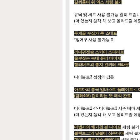
갈퀴흉터 워 엑스 세팅 불가
유닉 및 세트 사용 불가능 알려 드립니다
(더 있는지 생각 해 보고 올려드릴 예
두개골 수집가 룬 스태프
*방어구 사용 불가능 X
까마귀전승 스카이 스피리트
울부짖는 늑대 퓨리 바이저
할라버드의 통치 컨커러 크라운
디아블로3 섭정의 갑옷
아트마의 통곡 임바스트 플레이트
<
(금화446) 답이라는 뜻 해석 완료.
디아블로2 <> 디아블로3 시즌 테마 세
(더 있는지 생각 해 보고 올려드릴 예정
마법사의 쐐기검 본 나이프
세팅 불가 
블랙보그의 날붙이 싱쿠디아
세팅 불가
한아비 콜로서스 블레이드
세팅 불가 