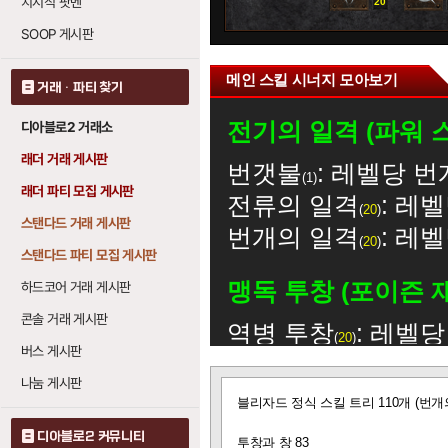
치지직 팟벤
20
0
SOOP 게시판
메인 스킬 시너지 모아보기
거래 · 파티 찾기
전기의 일격 (파워 
디아블로2 거래소
래더 거래 게시판
번갯불
: 레벨당 번
1
래더 파티 모집 게시판
전류의 일격
: 레
20
스탠다드 거래 게시판
번개의 일격
: 레
20
스탠다드 파티 모집 게시판
맹독 투창 (포이즌 
하드코어 거래 게시판
콘솔 거래 게시판
역병 투창
: 레벨당
20
버스 게시판
번갯불 (라이트닝 볼
나눔 게시판
글
블리자드 정식 스킬 트리 110개 (번개
보
전기의 일격
: 레
기
20
디아블로2 커뮤니티
투창과 창 83