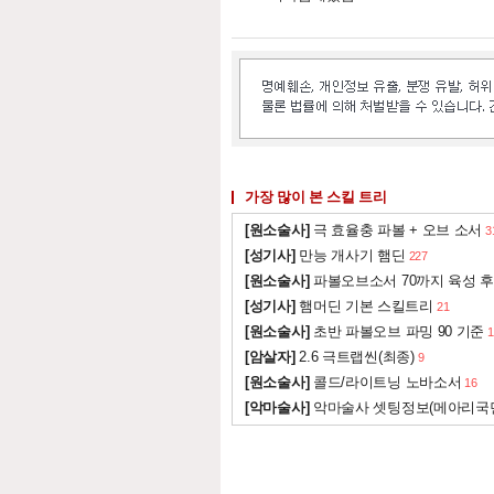
가장 많이 본 스킬 트리
[원소술사]
극 효율충 파볼 + 오브 소서
3
[성기사]
만능 개사기 햄딘
227
[원소술사]
파볼오브소서 70까지 육성 후
[성기사]
햄머딘 기본 스킬트리
21
[원소술사]
초반 파볼오브 파밍 90 기준
1
[암살자]
2.6 극트랩씬(최종)
9
[원소술사]
콜드/라이트닝 노바소서
16
[악마술사]
악마술사 셋팅정보(메아리국
인벤 공식 미디어 파트너 및 제휴 파트너