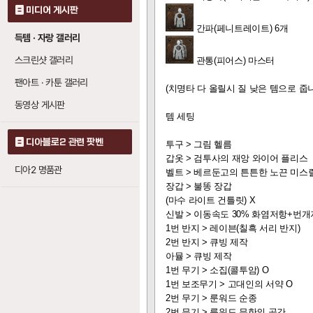
번갯불
: 레벨당 번
미디어 게시판
1
전류의 일격
: 레
간파(페니트레이트) 6개
20
득템 · 자랑 갤러리
스크린샷 갤러리
관통(피어스) 마스터
팬아트 · 카툰 갤러리
(치명타 다 올릴시 질 낮은 템으로 줍
동영상 게시판
템 세팅
디아블로2 관련 팟벤
투구 > 그림 헬름
갑옷 > 검투사의 재앙 와이어 플리스
디아2 명품관
벨트 > 베르둔고의 튼튼한 노끈 미스
장갑 > 불똥 장갑
(마수 라이트 건틀릿) X
신발 > 이동속도 30% 화염저항+번
1번 반지 > 레이븐(칠흑 서리 반지)
2번 반지 > 큐빙 제작
아뮬 > 큐빙 제작
1번 무기 > 소집(콜투암) O
1번 보조무기 > 고대인의 서약 O
2번 무기 > 룬워드 순종
2번 무기 > 룬워드 무한의 공간