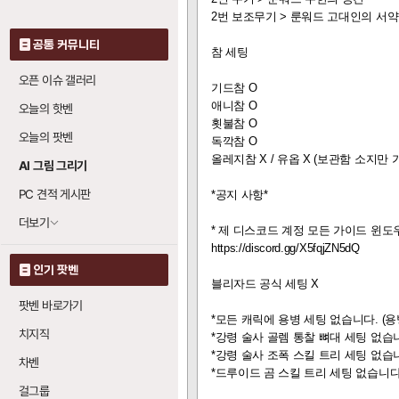
2번 보조무기 > 룬워드 고대인의 서약
공통 커뮤니티
참 세팅
오픈 이슈 갤러리
기드참 O
애니참 O
오늘의 핫벤
횟불참 O
오늘의 팟벤
독깍참 O
올레지참 X / 유옵 X (보관함 소지만 
AI 그림 그리기
PC 견적 게시판
*공지 사항*
더보기
* 제 디스코드 계정 모든 가이드 윈도우
https://discord.gg/X5fqjZN5dQ
인기 팟벤
블리자드 공식 세팅 X
팟벤 바로가기
*모든 캐릭에 용병 세팅 없습니다. (
치지직
*강령 술사 골렘 통찰 뼈
대 세팅 없습
*강령 술사 조폭 스킬 트리 세팅 없습
차벤
*드루이드 곰 스킬 트리 세팅 없습니다
걸그룹