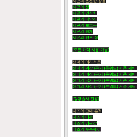
시곤의 온전한 강철
시곤의 챙
시곤의 안식처
시곤의 나막신
시곤의 보호구
시곤의 싸개
시곤의 전투 장
(모든 캐릭 사용 가능)
샌더의 어리석음
샌더의 귀감 (무기
(룬워드)
서풍 세팅 
샌더의 미신 (무기
(룬워드)
서풍 세팅 
샌더의 금기 (무기
(룬워드)
서풍 세팅 
샌더의 사석 (무기 (룬워드) 서풍 세팅 
(강령술사 전용)
나즈의 고대 흔적
나즈의 띠관
나즈의 경판갑
나즈의 수수께끼