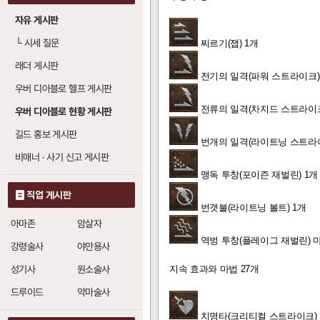
전류의 일격
: 레
20
자유 게시판
번개의 일격
: 레
20
└
시세 질문
찌르기(잽) 1개
번개의 분노
: 레벨
0
래더 게시판
전기의 일격(파워 스트라이크)
우버 디아블로 헬프 게시판
전류의 일격 (차지
전류의 일격(차지드 스트라이
우버 디아블로 현황 게시판
전기의 일격
: 레
20
길드 홍보 게시판
번개의 일격(라이트닝 스트라
번갯불
: 레벨당 번
1
비매너 · 사기 신고 게시판
번개의 일격
: 레
20
맹독 투창(포이즌 재벌린) 1개
직업 게시판
역병 투창 (플레이그
번갯불(라이트닝 볼트) 1개
아마존
암살자
맹독 투창
: 레벨당
역벙 투창(플레이그 재벌린) 
1
강령술사
야만용사
성기사
원소술사
지속 효과와 마법 27개
번개의 일격 (라이
드루이드
악마술사
전기의 일격
: 레
20
치명타(크리티컬 스트라이크) 