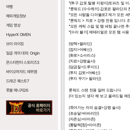
*(투구.갑옷.탈봉 지팡이)토파즈 및 
여행
*룬워드 (수수께끼) 갑옷은 팔라딘의 
*모든 사람들 디아블로2 제가 모든 
해외게임정보
*룬워드 > 치료 > 강령 전용 입니다.
게임 영상
*모든 캐릭 스킬 및 템 세팅 끝나면 추
*[수리 불가] 에테리얼은 모든 템 사용
HyperX OMEN
브이 라이징
(방책>팔라딘)
(접지>어쎄신)
일곱 개의 대죄: Origin
(화로>소서리스)
(치료>강령술사)
몬스터헌터 스토리즈3
(담금질>드루이드)
바이오하자드 레퀴엠
(투지 갑옷>어쎄신)
(투지 무기> 팔라딘)
드래곤 퀘스트7
풋볼 매니저26
룬워드 스탠 전용 알려 드립니다.
(더 있는지 생각 해 보고 올려드릴 예정
(죽어가는 자의 숨결>강령 술사)
(초승달>바바리안)
(자존심>아마존)
(통탈력[창]>아마존)