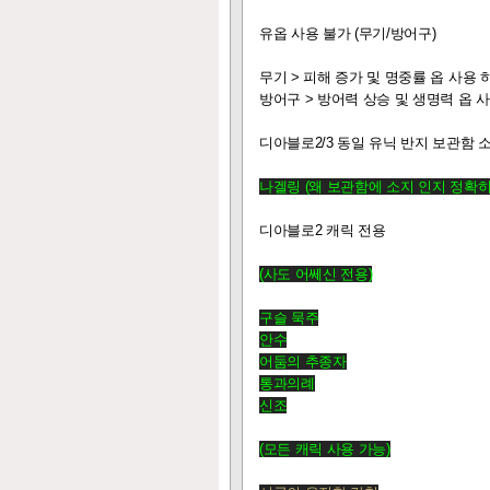
유옵 사용 불가 (무기/방어구)
무기 > 피해 증가 및 명중률 옵 사용 하
방어구 > 방어력 상승 및 생명력 옵 사
디아블로2/3 동일 유닉 반지 보관함 
나겔링
(왜 보관함에 소지 인지 정확히
디아블로2 캐릭 전용
(사도 어쎄신 전용)
구슬 묵주
안수
어둠의 추종자
통과의례
신조
(모든 캐릭 사용 가능)