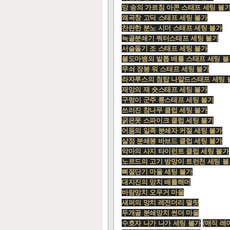
망 송의 가르침 아콘 스태프 세팅 불
왜곡창 고딕 스태프 세팅 불가
찬란한 분노 시더 스태프 세팅 불가
늑골분쇄기 쿼터스태프 세팅 불가
서슬돌기 조 스태프 세팅 불가
불도마뱀의 발톱 배틀 스태프 세팅 불
무쇠 장봉 워 스태프 세팅 불가
라자루스의 첨탑 나알드스태프 세팅 
재앙의 재 숏스태프 세팅 불가
구렁이 군주 롱스태프 세팅 불가
쓰러진 참나무 클럽 세팅 불가
굵은못 스파이크 클럽 세팅 불가
어둠의 일족 분쇄자 커절 세팅 불가
살점 분쇄봉 바브드 클럽 세팅 불가
악마의 사지 타이런트 클럽 세팅 불가
노르드의 고기 방망이 트런천 세팅 불
뼈절단기 마울 세팅 불가
대지진의 망치 배틀해머
바람망치 오우거 마울
섀퍼의 망치 레전더리 맬릿
두개골 분쇄망치 썬더 마울
수호자 나가 나가 세팅 불가
(매직 레