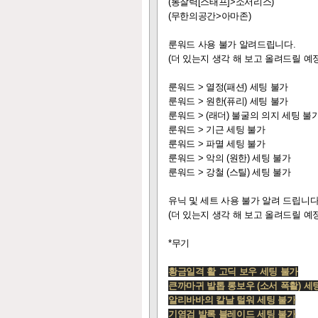
(통찰력[스태프]>소서리스)
(무한의공간>아마존)
룬워드 사용 불가 알려드립니다.
(더 있는지 생각 해 보고 올려드릴 예정
룬워드 > 열정(패션) 세팅 불가
룬워드 > 원한(퓨리) 세팅 불가
룬워드 > (래더) 불굴의 의지 세팅 불
룬워드 > 기근 세팅 불가
룬워드 > 파멸 세팅 불가
룬워드 > 악의 (원한) 세팅 불가
룬워드 > 강철 (스틸) 세팅 불가
유닉 및 세트 사용 불가 알려 드립니다
(더 있는지 생각 해 보고 올려드릴 예정
*무기
황금일격 활 고딕 보우 세팅 불가
큰까마귀 발톱 롱보우 (소서 폭활) 세
알리바바의 칼날 털워 세팅 불가
기염검 발록 블레이드 세팅 불가