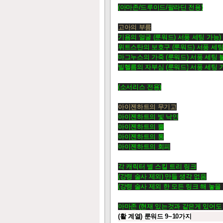
(아마존/드루이드/팔라딘 전용)
고아의 부름
기욤의 얼굴
(룬워드)
서풍 세팅 가능) 
위트스탄의 보호구
(룬워드)
서풍 세팅 
마그누스의 가죽
(룬워드)
서풍 세팅 불
빌헬름의 자부심
(룬워드)
서풍 세팅 가
(소서리스 전용)
아이젠하트의 무기고
아이젠하트의 빛 낙인
아이젠하트의 뿔
아이젠하트의 통
아이젠하트의 회피
각 캐릭터 별 스킬 트리 링크
(강령 술사 제외) 만들 생각 없음
(강령 술사 제외 한 모든 링크 해 놓을
아마존 (현재 있는것과 같은게 있어도 
(활 계열) 룬워드 9~10가지