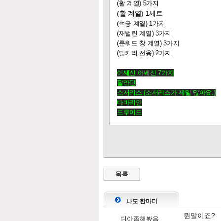
(활 계열) 5가지
(활 계열) 1세트
(석궁 계열) 1가지
(재벌린 계열) 3가지
(룬워드 창 계열) 3가지
(발키리 전용) 2가지
어쎄신 어쎄신 7가지
팔라딘
소서리스 (소서리스가 제일 많아요.)
바바리안
드루이드
목록
나도 한마디
뭔말이죠?
디아좀해봤음