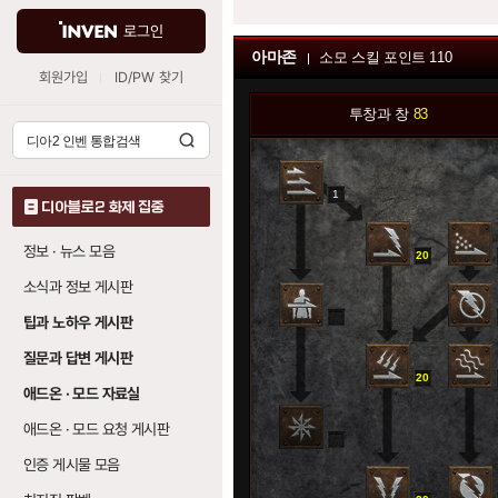
로그인
아마존
소모 스킬 포인트
110
회원가입
ID/PW 찾기
투창과 창
83
1
디아블로2 화제 집중
정보 · 뉴스 모음
20
소식과 정보 게시판
0
팁과 노하우 게시판
질문과 답변 게시판
20
애드온 · 모드 자료실
애드온 · 모드 요청 게시판
0
인증 게시물 모음