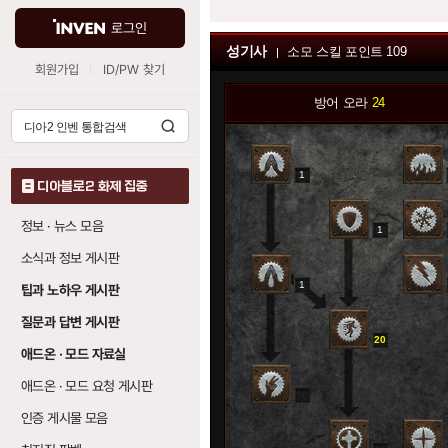
로그인
성기사
소모 스킬 포인트
109
회원가입
ID/PW 찾기
방어 오라
24
1
0
디아블로2 화제 집중
정보 · 뉴스 모음
1
0
소식과 정보 게시판
1
0
팁과 노하우 게시판
질문과 답변 게시판
20
애드온 · 모드 자료실
애드온 · 모드 요청 게시판
0
인증 게시물 모음