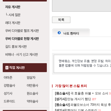
신성한 방패 (홀리 쉴드)
자유 게시판
인내
1
: 레벨당 방어력 +15%
└
시세 질문
목록
래더 게시판
우버 디아블로 헬프 게시판
나도 한마디
우버 디아블로 현황 게시판
길드 홍보 게시판
비매너 · 사기 신고 게시판
직업 게시판
아마존
암살자
강령술사
야만용사
가장 많이 본 스킬 트리
성기사
원소술사
[원소술사]
극 효율충 파볼 + 오브 소서
3
[성기사]
만능 개사기 햄딘
227
드루이드
악마술사
[원소술사]
파볼오브소서 70까지 육성 후
[성기사]
햄머딘 기본 스킬트리
21