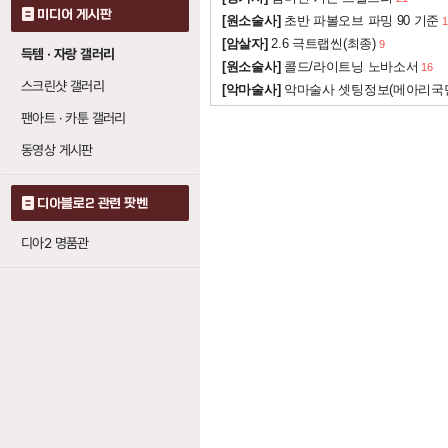
미디어 게시판
[원소술사]
초반 파볼오브 파밍 90 기준
1
[암살자]
2.6 극트랩씬(최종)
9
득템 · 자랑 갤러리
[원소술사]
콜드/라이트닝 노바소서
16
스크린샷 갤러리
[악마술사]
악마술사 셋팅정보(메아리국
팬아트 · 카툰 갤러리
동영상 게시판
디아블로2 관련 팟벤
디아2 명품관