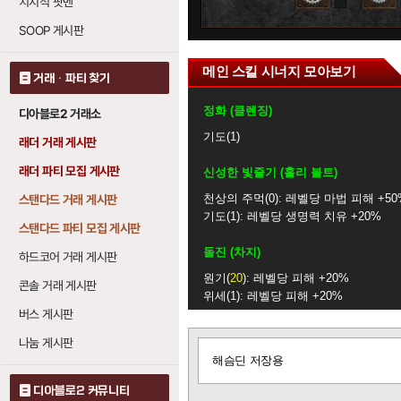
치지직 팟벤
0
SOOP 게시판
메인 스킬 시너지 모아보기
거래 · 파티 찾기
정화 (클렌징)
디아블로2 거래소
기도
1
래더 거래 게시판
래더 파티 모집 게시판
신성한 빛줄기 (홀리 볼트)
천상의 주먹
0
: 레벨당 마법 피해 +50
스탠다드 거래 게시판
기도
1
: 레벨당 생명력 치유 +20%
스탠다드 파티 모집 게시판
돌진 (차지)
하드코어 거래 게시판
원기
20
: 레벨당 피해 +20%
콘솔 거래 게시판
위세
1
: 레벨당 피해 +20%
버스 게시판
축복받은 망치 (블레시드 해머)
나눔 게시판
글
축복받은 조준
20
: 레벨당 마법 피해 
해슴딘 저장용
보
원기
20
: 레벨당 마법 피해 +14%
기
디아블로2 커뮤니티