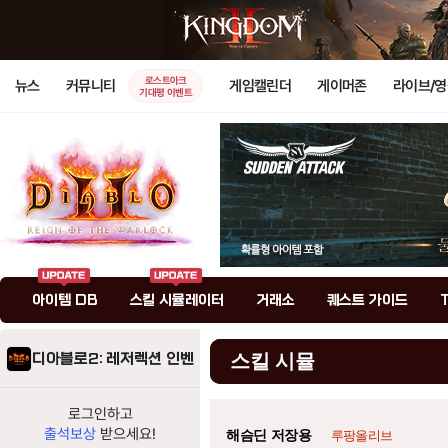
로스트아크
뉴스
커뮤니티
게임캘린더
게이머존
라이브/
기대평 이벤트
아이템 DB
스킬 시뮬레이터
거래소
퀘스트 가이드
디아블로2: 레저렉션 인벤
스킬 시뮬
로그인하고
출석보상
받으세요!
해슴딘 저장용
루팡올리브