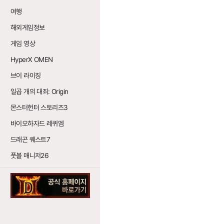
여행
해외게임정보
게임 영상
HyperX OMEN
브이 라이징
일곱 개의 대죄: Origin
몬스터헌터 스토리즈3
바이오하자드 레퀴엠
드래곤 퀘스트7
풋볼 매니저26