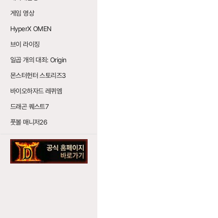
게임 영상
HyperX OMEN
브이 라이징
일곱 개의 대죄: Origin
몬스터헌터 스토리즈3
바이오하자드 레퀴엠
드래곤 퀘스트7
풋볼 매니저26