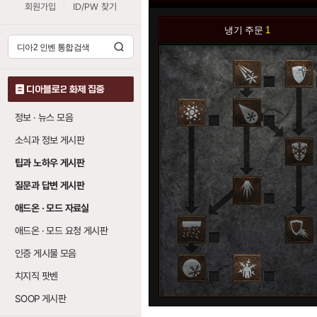
회원가입
ID/PW 찾기
냉기 주문
1
0
디아블로2 화제 집중
정보 · 뉴스 모음
0
0
소식과 정보 게시판
0
팁과 노하우 게시판
질문과 답변 게시판
0
애드온 · 모드 자료실
애드온 · 모드 요청 게시판
0
0
인증 게시물 모음
치지직 팟벤
0
0
SOOP 게시판