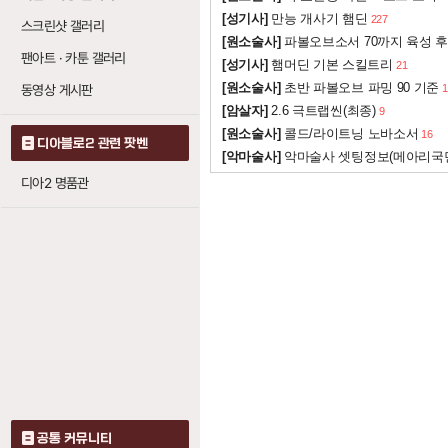
화염벽 (파이어 월)
[성기사]
만능 개사기 햄딘
227
스크린샷 갤러리
[원소술사]
파볼오브소서 70까지 육성 후
온기
: 레벨당 화염
1
팬아트 · 카툰 갤러리
[성기사]
햄머딘 기본 스킬트리
21
지옥불
: 레벨당 화
1
[원소술사]
초반 파볼오브 파밍 90 기준
동영상 게시판
1
[암살자]
2.6 극트랩씬(최종)
9
[원소술사]
콜드/라이트닝 노바소서
16
디아블로2 관련 팟벤
[악마술사]
악마술사 셋팅정보(메아리국
디아2 명품관
공통 커뮤니티