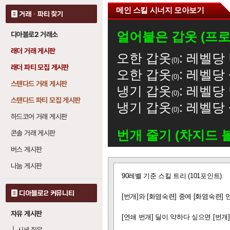
메인 스킬 시너지 모아보기
거래 · 파티 찾기
얼어붙은 갑옷 (프로
디아블로2 거래소
래더 거래 게시판
오한 갑옷
: 레벨당
0
래더 파티 모집 게시판
오한 갑옷
: 레벨당 
0
스탠다드 거래 게시판
냉기 갑옷
: 레벨당
0
스탠다드 파티 모집 게시판
냉기 갑옷
: 레벨당 
0
하드코어 거래 게시판
번개 줄기 (차지드 
콘솔 거래 게시판
버스 게시판
번개
: 레벨당 번개
12
나눔 게시판
글
90레벨 기준 스킬 트리 (101포인트)
보
번개 (라이트닝)
기
디아블로2 커뮤니티
[번개]와 [화염숙련] 중에 [화염숙련]
번개 줄기
: 레벨당
1
자유 게시판
[연쇄 번개] 딜이 약하다 싶으면 [번개
번개 파장
: 레벨당
1