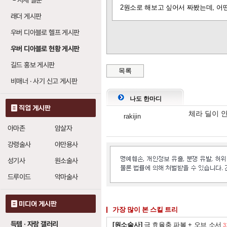
└
시세 질문
연쇄 번개
: 레벨당
2원소로 해보고 싶어서 짜봤는데, 어
20
래더 게시판
우버 디아블로 헬프 게시판
연쇄 번개 (체인 라
우버 디아블로 현황 게시판
번개 줄기
: 레벨당
1
길드 홍보 게시판
번개 파장
목록
: 레벨당
1
비매너 · 사기 신고 게시판
번개
: 레벨당 번개
12
나도 한마디
직업 게시판
체라 딜이 
지옥불 (인페르노)
rakijin
아마존
암살자
온기
: 레벨당 화염 
1
강령술사
야만용사
성기사
원소술사
불길 (블레이즈)
드루이드
악마술사
온기
: 레벨당 화염
1
화염벽
: 레벨당 화
미디어 게시판
20
가장 많이 본 스킬 트리
득템 · 자랑 갤러리
[원소술사]
극 효율충 파볼 + 오브 소서
3