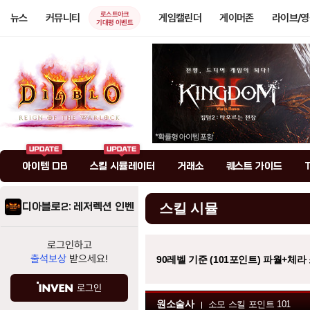
로스트아크
뉴스
커뮤니티
게임캘린더
게이머존
라이브/
기대평 이벤트
아이템 DB
스킬 시뮬레이터
거래소
퀘스트 가이드
디아블로2: 레저렉션 인벤
스킬 시뮬
로그인하고
출석보상
받으세요!
90레벨 기준 (101포인트) 파월+체라
로그인
원소술사
소모 스킬 포인트
101