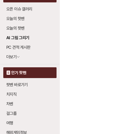
오픈 이슈 갤러리
칼날 방패 (블레이드
오늘의 핫벤
파수꾼의 칼날
: 
20
오늘의 팟벤
분노의 칼날
: 레
20
AI 그림 그리기
PC 견적 게시판
더보기
인기 팟벤
팟벤 바로가기
치지직
차벤
걸그룹
여행
해외게임정보