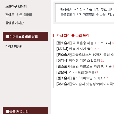
화염 작렬
: 레벨당
1
스크린샷 갤러리
지옥불의 파동
: 
0
팬아트 · 카툰 갤러리
동영상 게시판
분노의 칼날 (블레이
가장 많이 본 스킬 트리
파수꾼의 칼날
: 
디아블로2 관련 팟벤
20
[원소술사]
극 효율충 파볼 + 오브 소서
3
칼날 방패
: 레벨당
20
디아2 명품관
[성기사]
만능 개사기 햄딘
227
[원소술사]
파볼오브소서 70까지 육성 후
번개 파수기 (라이트
[성기사]
햄머딘 기본 스킬트리
21
[원소술사]
초반 파볼오브 파밍 90 기준
1
감전 그물
: 레벨당
1
[암살자]
2.6 극트랩씬(최종)
9
번개 줄기 파수기
[원소술사]
콜드/라이트닝 노바소서
16
1
[악마술사]
악마술사 셋팅정보(메아리국
죽음 파수기 (데스 
화염 작렬
: 3레벨
1
번개 파수기
: 레
19
공통 커뮤니티