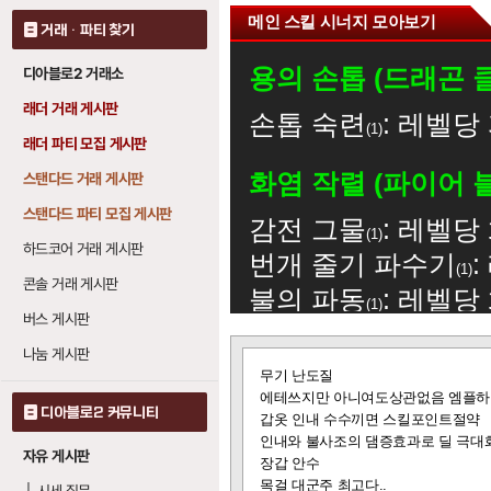
메인 스킬 시너지 모아보기
거래 · 파티 찾기
용의 손톱 (드래곤 
디아블로2 거래소
래더 거래 게시판
손톱 숙련
: 레벨당
1
래더 파티 모집 게시판
화염 작렬 (파이어 
스탠다드 거래 게시판
스탠다드 파티 모집 게시판
감전 그물
: 레벨당
1
하드코어 거래 게시판
번개 줄기 파수기
1
콘솔 거래 게시판
불의 파동
: 레벨당
1
버스 게시판
번개 파수기
: 레
19
나눔 게시판
글
지옥불의 파동
: 
0
무기 난도질
보
에테쓰지만 아니여도상관없음 엠플하
기
디아블로2 커뮤니티
갑옷 인내 수수끼면 스킬포인트절약
감전 그물 (쇼크 웹)
인내와 불사조의 댐증효과로 딜 극대
자유 게시판
장갑 안수
화염 작렬
: 3레벨당
1
목걸 대군주 최고다..