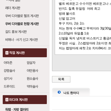
└
시세 질문
번개 줄기 파수기
벨트 베르둔고 수수끼면 베르둔고나 
1
래더 게시판
반지1. 칠흑 듀얼링 어레 최고
번개 파수기
: 레
19
방패 불사조
우버 디아블로 헬프 게시판
신발 업고어
투구 치타, 2솟 2스
우버 디아블로 현황 게시판
파수꾼의 칼날 (블
저는 현재 수수빼고 뚜벅이라 3덫30달
길드 홍보 게시판
2스10달려 듀얼흡 1솟
분노의 칼날
: 레
20
신발을 독저 냉저로 버스트키고 황금
비매너 · 사기 신고 게시판
칼날 방패
: 레벨당
뚜껑은 사실.. 2스렙땅어레 2솟이면 
20
저는 렙땅어레 패힛 2솟 치타8짜리 
직업 게시판
번개 줄기 파수기 (
아마존
암살자
감전 그물
: 3레벨
1
강령술사
야만용사
번개 파수기
: 4
19
성기사
원소술사
목록
화염 작렬
: 레벨당
1
드루이드
악마술사
번개 파수기
: 레
19
나도 한마디
미디어 게시판
불의 파동 (웨이크 
득템 · 자랑 갤러리