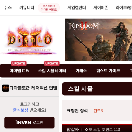
로스트아크
뉴스
커뮤니티
게임캘린더
게이머존
라이브/
기대평 이벤트
아이템 DB
스킬 시뮬레이터
거래소
퀘스트 가이드
디아블로2: 레저렉션 인벤
스킬 시뮬
로그인하고
출석보상
받으세요!
표창씬 정석
간토끼
로그인
암살자
소모 스킬 포인트
110