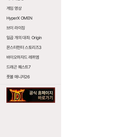
게임 영상
HyperX OMEN
브이 라이징
일곱 개의 대죄: Origin
몬스터헌터 스토리즈3
바이오하자드 레퀴엠
드래곤 퀘스트7
풋볼 매니저26