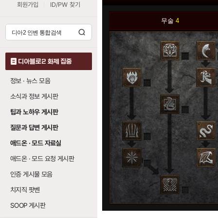
회원가입
ID/PW 찾기
무술
4
0
디아블로2 화제 집중
정보 · 뉴스 모음
0
소식과 정보 게시판
0
팁과 노하우 게시판
질문과 답변 게시판
0
애드온 · 모드 자료실
애드온 · 모드 요청 게시판
0
인증 게시물 모음
치지직 팟벤
0
SOOP 게시판