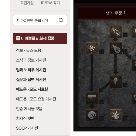
회원가입
ID/PW 찾기
냉기 주문
1
0
디아블로2 화제 집중
정보 · 뉴스 모음
0
0
소식과 정보 게시판
0
팁과 노하우 게시판
질문과 답변 게시판
0
애드온 · 모드 자료실
애드온 · 모드 요청 게시판
0
0
인증 게시물 모음
치지직 팟벤
0
0
SOOP 게시판