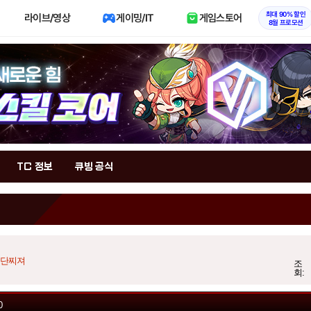
최대 90% 할인
라이브/영상
게이밍/IT
게임스토어
8월 프로모션
TC 정보
큐빙 공식
단찌져
조
회:
0