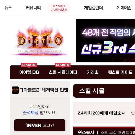
로스트아크
뉴스
커뮤니티
게임캘린더
게이머존
기대평 이벤트
아이템 DB
스킬 시뮬레이터
거래소
퀘스트 가이드
디아블로2: 레저렉션 인벤
스킬 시뮬
로그인하고
출석보상
받으세요!
2.4패치 200패캐 에쉴소서
일
로그인
원소술사
소모 스킬 포인트
11