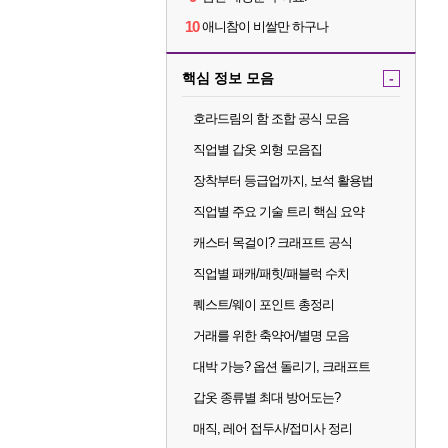
10
애니참이 비쌀만 하구나
핵심 정보 모음
-
호라드림의 함 조합 공식 모음
직업별 갑옷 외형 모음집
장착부터 등급업까지, 보석 활용법
직업별 주요 기술 트리 핵심 요약
캐스터 목걸이? 크래프트 공식
직업별 패캐/패힛/패블럭 수치
퀘스트/웨이 포인트 총정리
거래를 위한 축약어/별명 모음
대박 가능? 옵션 돌리기, 크래프트
갑옷 종류별 최대 방어도는?
매직, 레어 접두사/접미사 정리