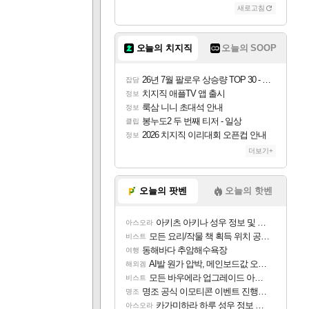
새로고침
오늘의 치지직
오늘의 SOOP
26년 7월 팔로우 상승량 TOP 30 - 월간 치지직
잡담
치지직 애플TV 앱 출시
정보
룩삼 니니 초대석 안내
정보
봉누도2 두 번째 티저 - 일상
클립
2026 치지직 이리대회 오픈컵 안내
정보
더보기+
오늘의 팟벤
오늘의 핫벤
아키츠 아키나 성우 정보 및 주요 필모
아스오라
모든 요리/작물 책 획득 위치 공략 (36개) - 미식가 도전과제
비스트
동해바다 추암해수욕장
여행
AI발 원가 압박, 메인보드값 오르나
해외겜
모든 바우에라 업그레이드 아이템 획득 위치 공략 (89개)
비스트
명조 공식 이모티콘 이벤트 진행해봤습니다! 참여부터 추첨까지????
명조
카가미하라 하루 성우 정보 및 주요 필모
아스오라