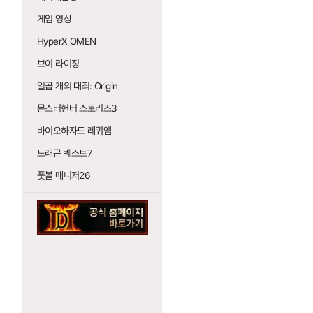
게임 영상
HyperX OMEN
브이 라이징
일곱 개의 대죄: Origin
몬스터헌터 스토리즈3
바이오하자드 레퀴엠
드래곤 퀘스트7
풋볼 매니저26