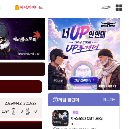
혜택.아이마트
로그인
인
벤
전
체
사
이
트
맵
게임 캘린더
더보기+
2022-04-12
23:16:27
추
댓
1397
0
0
천:
글:
모집
아스오라 CBT 모집
08.19