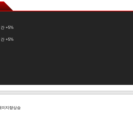
간 +5%
간 +5%
+8%
+8%
+8%
데미지량상승
+4%
+4%