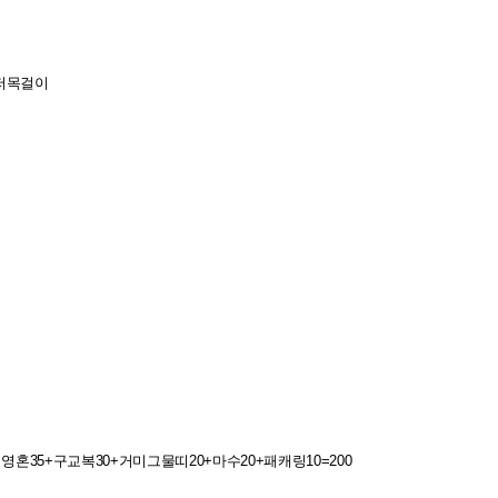
모저목걸이
6%
16%
4%
14%
영혼35+구교복30+거미그물띠20+마수20+패캐링10=200