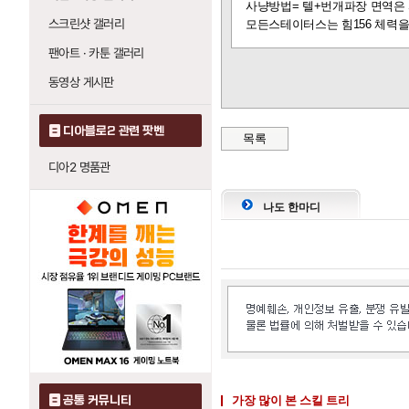
사냥방법= 텔+번개파장 면역은
스크린샷 갤러리
모든스테이터스는 힘156 체력을
팬아트 · 카툰 갤러리
동영상 게시판
디아블로2 관련 팟벤
목록
디아2 명품관
나도 한마디
공통 커뮤니티
가장 많이 본 스킬 트리