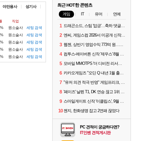
최근 HOT한 콘텐츠
야만용사
성기사
게임
IT
유머
연예
률
직업
1
드래곤소드, 스팀 '압긍'…축하 댓글 달고 게임 코드 받자!
1%
원소술사
세팅
검색
2
2%
원소술사
세팅
검색
엔씨, 게임스컴 2026서 미공개 신작 최초 공개
1%
원소술사
세팅
검색
3
웹젠, 상반기 영업수익 773억 원…순이익 89% 증가
1%
원소술사
세팅
검색
4
컴투스-에이버튼 신작 '제우스' 8월 26일 출시…"모두를 위한 경쟁"
1%
원소술사
세팅
검색
5
모바일 MMOTPS '더 디비전 리서전스', 6일 스팀에도 출시
6
카카오게임즈 "오딘 Q 내년 1월 출시, 연기는 없다"
7
"유저 의견 적극 반영" 게임프리크, 비스트 오브 리인카네이션 개선 나선다
8
'페이즈' 날뛴 T1, DK 연승 끊고 1위 지켜
9
스마일게이트 신작 '이클립스', 9월 10일 정식 출시
10
젠지, 한화생명 잡고 2연패 끊었다
PC 견적이 궁금하다면?
IT인벤 견적게시판