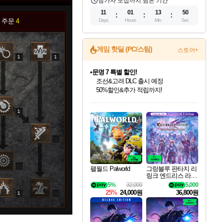
참가자 모집까지 남은 기간
11
01
13
49
 주문
4
Days
Hours
Min
Sec
게임 핫딜 (PC/스팀)
스토어+
1
1
문명 7 특별 할인!
조선&고려 DLC 출시 예정
50%할인&추가 적립까지!
인벤게임즈 8월 특별 할인!
드래곤소드: 어웨이크닝 입점!
마블 투혼 파이팅 소울즈 정식출시!
귀무자: 검의 길 예약 판매 중!
비스트 오브 리인카네이션 정식 출시!
커세어 코브 출시 기념 할인!
더 렐릭 퍼스트 가디언 정식 출시
베데스다 40주년 기념 할인 중!
캡콤 프렌차이즈 할인 진행 중!
캡콤 일부 상품 상시 할인
스타워즈 은하계 레이서
로블록스 기프트 카드 공식 입점
인기 퍼블리셔 모음!
스팀으로 만나는 드래곤소드!
마블 히어로 총 출동&화려한 격투!
10% 할인과
게임프릭 신작 IP
해적'섬'을 발전시키자!
설화x하드코어 액션!
베데스다의 명작들을
몬헌, 바하 등 인기 IP를
몬헌 와일즈 & 드래곤즈 도그마2
인벤게임즈에서 10% 추가 적립
Robux를 가장 안전하고
1
최대 90% 할인가를 만나보세요!
네이버혜택과 함께 만나보세요!
네이버 포인트 혜택까지!
이니&베니 혜택까지!
네이버 혜택가와 함께 예약하세요!
할인&네이버혜택으로 만나보세요!
네이버페이 혜택과 만나보세요!
40주년 프로모션으로 만나보세요!
할인가에 만나보세요!
일부 에디션 상시 할인!
혜택으로 예약 판매 중
편안하게 충전하세요
0
팰월드 Palworld
그랑블루 판타지 리
링크 엔드리스 라그
나로크 업그레이드
5%
32,000
5,000
킷 Granblue Fantasy
25%
24,000원
36,800원
1
0
Relink Endless Ragn
arok Upgrade Kit DL
C