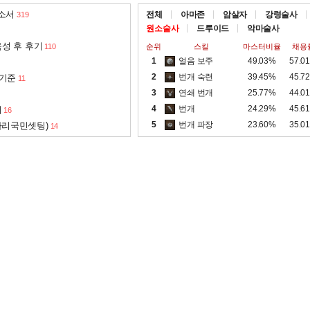
 소서
전체
아마존
암살자
강령술사
319
원소술사
드루이드
악마술사
성 후 후기
110
순위
스킬
마스터비율
채용
1
얼음 보주
49.03%
57.0
2
번개 숙련
39.45%
45.7
 기준
11
3
연쇄 번개
25.77%
44.0
4
번개
24.29%
45.6
서
16
5
번개 파장
23.60%
35.0
아리국민셋팅)
14