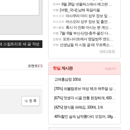
8월 28일 넷플릭스에서 예고편 공개 예정
GTA6
[여행_국내] 남해 독일마을
여행
아사쿠라 마이 성우 정보 및 주요 필모
아스오라
아스오라 성우 정보 및 출연작 모음
아스오라
혹시 이 만화 아시는 분 계신가요
애니클립
7월~8월 부산-단양-충주-울진 다녀왔어요~
여행
포트나이트에서 명일방주 엔드필드 [펠리카] 판매 예정
섭컬겜
재 스킬트리로 새 글 작성
선생님들 차 시동 끌 때 꾸르륵소리나는데
차벤
새로고침
코멘트(
0
)
핫딜
게시판
더보기+
고려홍삼정 100포
[70%] 쉬블림로브 여성 체크 캐주얼 상하의 세트 안드리 GW1780, FREE, 1세트
[67%] 맛생각 시골 전통 된장찌개, 600g, 5개
[42%] 명식품 파래김, 100매, 1개
등록
40%할인 실속 납작롱다리 오징어, 18g, 10개