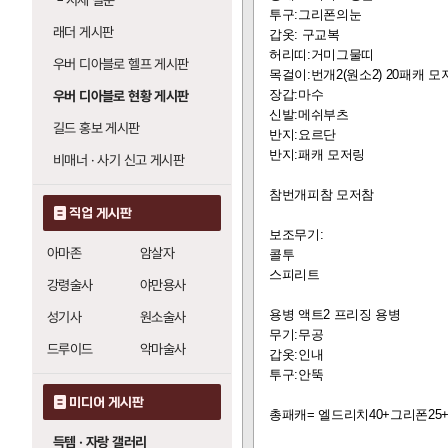
└
시세 질문
투구:그리폰의눈
래더 게시판
마력 보호막 (에너지 쉴드)
갑옷: 구교복
허리띠:거미그물띠
염력
20
우버 디아블로 헬프 게시판
목걸이:번개2(원소2) 20패캐 
장갑:마수
우버 디아블로 현황 게시판
화염탄 (파이어 볼트)
신발:메쉬부츠
길드 홍보 게시판
화염구
1
: 레벨당 화염 피해 +1
반지:요르단
운석 낙하
0
: 레벨당 화염 피해 +
반지:패캐 모저링
비매너 · 사기 신고 게시판
화염구 (파이어 볼)
참번개피참 모저참
직업 게시판
화염탄
1
: 레벨당 화염 피해 +1
보조무기:
운석 낙하
0
: 레벨당 화염 피해 +
아마존
암살자
콜투
스피리트
강령술사
야만용사
용병 액트2 프리징 용병
성기사
원소술사
무기:무공
드루이드
악마술사
갑옷:인내
투구:안뚝
미디어 게시판
총패캐= 엘드리치40+그리폰25+
득템 · 자랑 갤러리