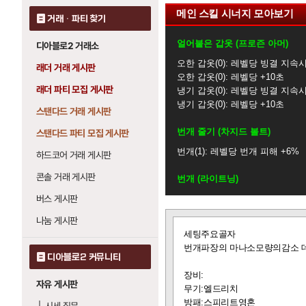
메인 스킬 시너지 모아보기
거래 · 파티 찾기
얼어붙은 갑옷 (프로즌 아머)
디아블로2 거래소
오한 갑옷
0
: 레벨당 빙결 지속시
래더 거래 게시판
오한 갑옷
0
: 레벨당 +10초
래더 파티 모집 게시판
냉기 갑옷
0
: 레벨당 빙결 지속시
냉기 갑옷
0
: 레벨당 +10초
스탠다드 거래 게시판
번개 줄기 (차지드 볼트)
스탠다드 파티 모집 게시판
번개
1
: 레벨당 번개 피해 +6%
하드코어 거래 게시판
콘솔 거래 게시판
번개 (라이트닝)
버스 게시판
번개 줄기
1
: 레벨당 번개 피해 
번개 파장
20
: 레벨당 번개 피해 
나눔 게시판
글
연쇄 번개
1
: 레벨당 번개 피해 
세팅주요골자
보
번개파장의 마나소모량의감소 
기
연쇄 번개 (체인 라이트닝)
디아블로2 커뮤니티
번개 줄기
1
: 레벨당 번개 피해 
장비:
자유 게시판
번개 파장
20
: 레벨당 번개 피해 
무기:엘드리치
번개
1
: 레벨당 번개 피해 +4%
방패:스피리트영혼