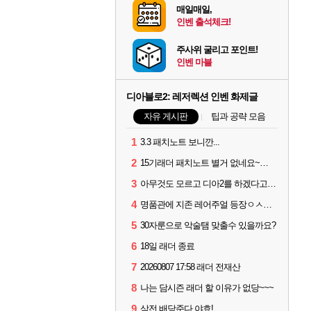
매일매일,
인벤 출석체크!
주사위 굴리고 포인트!
인벤 마블
디아블로2: 레저렉션 인벤 화제글
자유 게시판
팁과 공략 모음
1
3.3 패치노트 보니깐...
2
15기래더 패치노트 별거 없네요~없데이트수준?
3
아무것도 모르고 디아2를 하겠다고요???
4
명품관에 지존 레어주얼 등장ㅇㅅㅇ...
5
30자룬으로 악술탬 맞출수 있을까요?
6
18일 래더 종료
7
20260807 17:58 래더 전재산
8
나는 담시즌 래더 할 이유가 없당~~~
9
삼전 배당준다 야효!