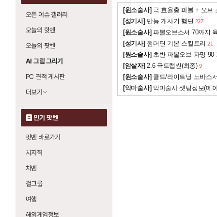
[원소술사]
극 효율충 파볼 + 오브
오픈 이슈 갤러리
[성기사]
만능 개사기 햄딘
227
오늘의 핫벤
[원소술사]
파볼오브소서 70까지 육
[성기사]
햄머딘 기본 스킬트리
21
오늘의 팟벤
[원소술사]
초반 파볼오브 파밍 90
AI 그림 그리기
[암살자]
2.6 극트랩씬(최종)
9
PC 견적 게시판
[원소술사]
콜드/라이트닝 노바소
[악마술사]
악마술사 셋팅정보(메
더보기
인기 팟벤
팟벤 바로가기
치지직
차벤
걸그룹
여행
해외게임정보