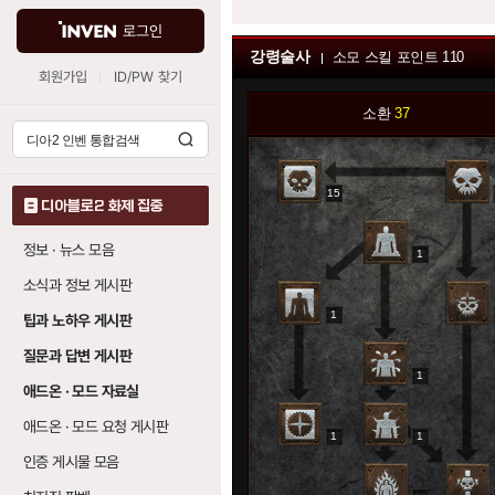
로그인
강령술사
소모 스킬 포인트
110
회원가입
ID/PW 찾기
소환
37
15
디아블로2 화제 집중
정보 · 뉴스 모음
1
소식과 정보 게시판
1
팁과 노하우 게시판
질문과 답변 게시판
1
애드온 · 모드 자료실
애드온 · 모드 요청 게시판
1
1
인증 게시물 모음