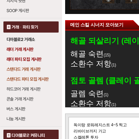
치지직 팟벤
0
SOOP 게시판
메인 스킬 시너지 모아보기
거래 · 파티 찾기
해골 되살리기 (레
디아블로2 거래소
래더 거래 게시판
해골 숙련
15
래더 파티 모집 게시판
소환수 저항
1
스탠다드 거래 게시판
점토 골렘 (클레이 
스탠다드 파티 모집 게시판
하드코어 거래 게시판
골렘 숙련
1
콘솔 거래 게시판
소환수 저항
1
버스 게시판
피 골렘
: 레벨당 생
1
나눔 게시판
글
강철 골렘
: 레벨당
1
독이랑 로워레지스트 4~5 찍고
보
리바이브까지 가고
화염 골렘
: 레벨당
기
0
디아블로2 커뮤니티
스켈레톤 투자