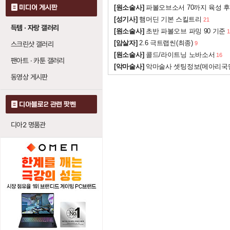
소환수 저항
미디어 게시판
[원소술사]
파볼오브소서 70까지 육성 후
1
[성기사]
햄머딘 기본 스킬트리
점토 골렘
: 레벨당
21
1
득템 · 자랑 갤러리
[원소술사]
초반 파볼오브 파밍 90 기준
1
피 골렘
: 레벨당 생
1
[암살자]
2.6 극트랩씬(최종)
스크린샷 갤러리
9
화염 골렘
: 레벨당
[원소술사]
콜드/라이트닝 노바소서
16
0
팬아트 · 카툰 갤러리
[악마술사]
악마술사 셋팅정보(메아리국
동영상 게시판
부활 (리바이브)
해골 숙련
디아블로2 관련 팟벤
15
소환수 저항
1
디아2 명품관
이빨 (티스)
뼈의 벽
: 레벨당 마
0
뼈 창
: 레벨당 마법
0
뼈 감옥
: 레벨당 마
0
뼈 영혼
: 레벨당 마
0