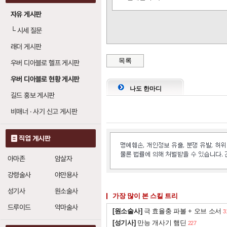
자유 게시판
해골 마법학자 되살
└
시세 질문
해골 숙련
15
래더 게시판
소환수 저항
1
목록
우버 디아블로 헬프 게시판
우버 디아블로 현황 게시판
피 골렘 (블러드 골렘
나도 한마디
길드 홍보 게시판
골렘 숙련
1
비매너 · 사기 신고 게시판
소환수 저항
1
점토 골렘
: 레벨당
직업 게시판
1
강철 골렘
: 레벨당
1
아마존
암살자
화염 골렘
: 레벨당
0
강령술사
야만용사
성기사
원소술사
강철 골렘 (아이언 
가장 많이 본 스킬 트리
드루이드
악마술사
[원소술사]
극 효율충 파볼 + 오브 소서
3
골렘 숙련
1
[성기사]
만능 개사기 햄딘
227