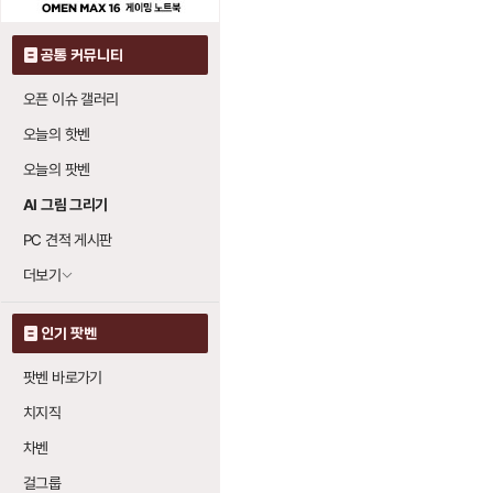
맹독 단도 (포이즌 
공통 커뮤니티
맹독 폭발
: 레벨당
20
오픈 이슈 갤러리
맹독 확산
: 레벨당
20
오늘의 핫벤
오늘의 팟벤
맹독 폭발 (포이즌 
AI 그림 그리기
맹독 단도
: 레벨당
20
PC 견적 게시판
맹독 확산
: 레벨당
20
더보기
맹독 확산 (포이즌 
인기 팟벤
맹독 단도
: 레벨당
20
팟벤 바로가기
맹독 폭발
: 레벨당
20
치지직
차벤
걸그룹