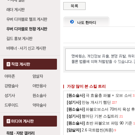
└
시세 질문
번개의 분노 (라이트
목록
래더 게시판
전기의 일격
: 레벨
0
우버 디아블로 헬프 게시판
번갯불
나도 한마디
: 레벨당 번
1
우버 디아블로 현황 게시판
전류의 일격
: 레벨
0
길드 홍보 게시판
번개의 일격
: 레벨
0
비매너 · 사기 신고 게시판
발키리 (발키리)
직업 게시판
미끼
: 레벨당 생명
1
아마존
암살자
간파
: 레벨당 명중
10
강령술사
야만용사
가장 많이 본 스킬 트리
치명타
10
성기사
원소술사
[원소술사]
극 효율충 파볼 + 오브 소서
3
회피
[성기사]
만능 개사기 햄딘
1
227
드루이드
악마술사
[원소술사]
파볼오브소서 70까지 육성 후
피하기
1
[성기사]
햄머딘 기본 스킬트리
21
미디어 게시판
[원소술사]
초반 파볼오브 파밍 90 기준
1
냉기 화살 (콜드 애
[암살자]
2.6 극트랩씬(최종)
9
득템 · 자랑 갤러리