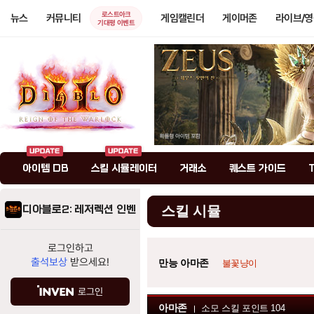
로스트아크
뉴스
커뮤니티
게임캘린더
게이머존
라이브/
기대평 이벤트
아이템 DB
스킬 시뮬레이터
거래소
퀘스트 가이드
디아블로2: 레저렉션 인벤
스킬 시뮬
로그인하고
출석보상
받으세요!
만능 아마존
불꽃냥이
로그인
아마존
소모 스킬 포인트
104