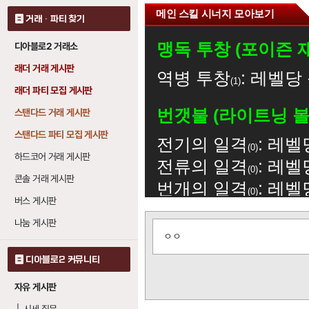
메인 스킬 시너지 모아보기
거래 · 파티 찾기
맹독 투창 (포이즌 
디아블로2 거래소
래더 거래 게시판
역병 투창
: 레벨당
1
래더 파티 모집 게시판
번갯불 (라이트닝 볼
스탠다드 거래 게시판
스탠다드 파티 모집 게시판
전기의 일격
: 레벨
0
하드코어 거래 게시판
전류의 일격
: 레벨
0
콘솔 거래 게시판
번개의 일격
: 레벨
0
버스 게시판
번개의 분노
: 레
20
나눔 게시판
글
ㅇㅇ
보
역병 투창 (플레이그
기
디아블로2 커뮤니티
맹독 투창
: 레벨당
1
자유 게시판