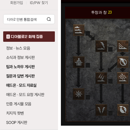
회원가입
ID/PW 찾기
투창과 창
23
0
디아블로2 화제 집중
정보 · 뉴스 모음
0
소식과 정보 게시판
0
팁과 노하우 게시판
질문과 답변 게시판
0
애드온 · 모드 자료실
애드온 · 모드 요청 게시판
0
인증 게시물 모음
치지직 팟벤
0
SOOP 게시판