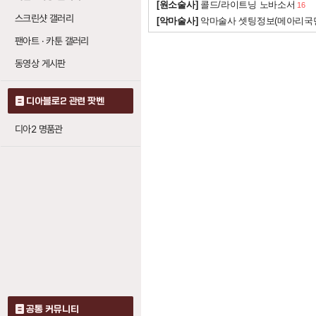
[원소술사]
콜드/라이트닝 노바소서
16
얼음 화살
: 레벨당
1
스크린샷 갤러리
[악마술사]
악마술사 셋팅정보(메아리국
팬아트 · 카툰 갤러리
얼음 화살 (아이스 
동영상 게시판
냉기 화살
: 레벨당
1
빙결 화살
: 레벨당
디아블로2 관련 팟벤
1
디아2 명품관
빙결 화살 (프리징 
냉기 화살
: 레벨당
1
얼음 화살
: 레벨당
1
공통 커뮤니티