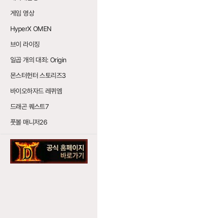
게임 영상
HyperX OMEN
브이 라이징
일곱 개의 대죄: Origin
몬스터헌터 스토리즈3
바이오하자드 레퀴엠
드래곤 퀘스트7
풋볼 매니저26