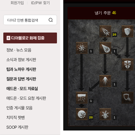
회원가입
ID/PW 찾기
냉기 주문
46
20
디아블로2 화제 집중
정보 · 뉴스 모음
1
1
소식과 정보 게시판
0
팁과 노하우 게시판
질문과 답변 게시판
1
애드온 · 모드 자료실
애드온 · 모드 요청 게시판
1
0
인증 게시물 모음
치지직 팟벤
20
1
SOOP 게시판