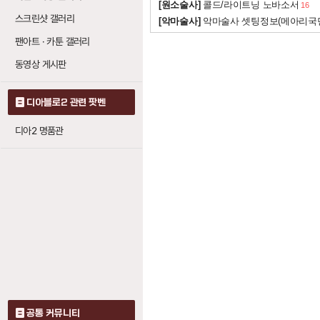
[원소술사]
콜드/라이트닝 노바소서
16
눈보라
: 레벨당 빙
1
스크린샷 갤러리
[악마술사]
악마술사 셋팅정보(메아리국
얼음 보주
: 레벨당
20
팬아트 · 카툰 갤러리
동영상 게시판
눈보라 (블리자드)
얼음살
: 레벨당 냉
디아블로2 관련 팟벤
20
얼음 작렬
: 레벨당
1
디아2 명품관
빙하 가시
: 레벨당
1
얼음 보주 (프로즌 
얼음살
: 레벨당 냉
20
지옥불 (인페르노)
온기
: 레벨당 화염 
7
공통 커뮤니티