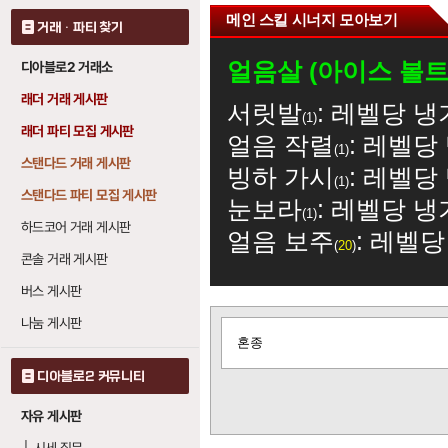
메인 스킬 시너지 모아보기
거래 · 파티 찾기
얼음살 (아이스 볼트
디아블로2 거래소
래더 거래 게시판
서릿발
: 레벨당 냉
1
래더 파티 모집 게시판
얼음 작렬
: 레벨당
1
스탠다드 거래 게시판
빙하 가시
: 레벨당
1
스탠다드 파티 모집 게시판
눈보라
: 레벨당 냉
1
하드코어 거래 게시판
얼음 보주
: 레벨당
20
콘솔 거래 게시판
얼어붙은 갑옷 (프로
버스 게시판
나눔 게시판
글
오한 갑옷
: 레벨당
0
혼종
보
오한 갑옷
: 레벨당 
기
0
디아블로2 커뮤니티
냉기 갑옷
: 레벨당
0
자유 게시판
냉기 갑옷
: 레벨당 
0