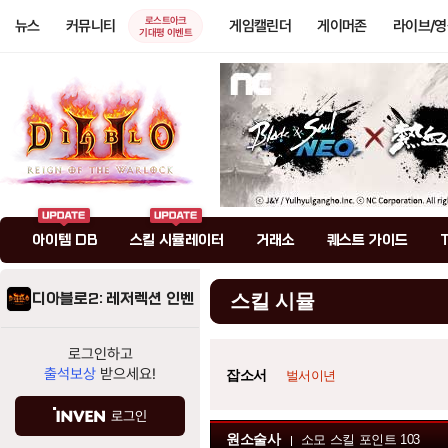
로스트아크
뉴스
커뮤니티
게임캘린더
게이머존
라이브/
기대평 이벤트
아이템 DB
스킬 시뮬레이터
거래소
퀘스트 가이드
디아블로2: 레저렉션 인벤
스킬 시뮬
로그인하고
출석보상
받으세요!
잡소서
벌서이년
로그인
원소술사
소모 스킬 포인트
103