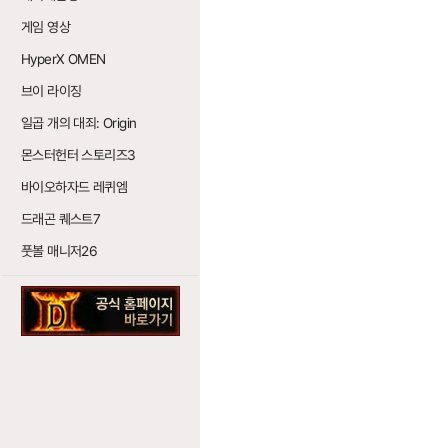
게임 영상
HyperX OMEN
브이 라이징
일곱 개의 대죄: Origin
몬스터헌터 스토리즈3
바이오하자드 레퀴엠
드래곤 퀘스트7
풋볼 매니저26