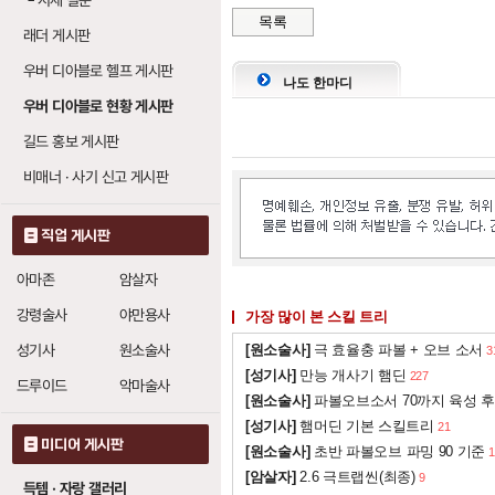
└
시세 질문
목록
래더 게시판
서릿발 (프로스트 노
우버 디아블로 헬프 게시판
눈보라
나도 한마디
: 레벨당 냉
1
우버 디아블로 현황 게시판
얼음 보주
: 레벨당
20
길드 홍보 게시판
비매너 · 사기 신고 게시판
얼음 작렬 (아이스 
얼음살
: 레벨당 냉
직업 게시판
20
빙하 가시
: 레벨당
1
아마존
암살자
눈보라
: 레벨당 냉
1
강령술사
야만용사
가장 많이 본 스킬 트리
얼음 보주
: 레벨당
20
성기사
원소술사
[원소술사]
극 효율충 파볼 + 오브 소서
3
[성기사]
만능 개사기 햄딘
227
드루이드
악마술사
빙하 가시 (글래셜 
[원소술사]
파볼오브소서 70까지 육성 후
[성기사]
햄머딘 기본 스킬트리
21
얼음살
: 레벨당 냉
미디어 게시판
20
[원소술사]
초반 파볼오브 파밍 90 기준
1
얼음 작렬
: 레벨당
[암살자]
2.6 극트랩씬(최종)
9
1
득템 · 자랑 갤러리