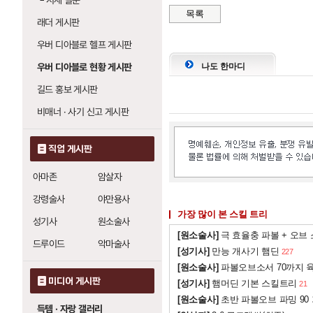
└
시세 질문
번개 파수기
20
: 레벨당 번개 피
목록
죽음 파수기
20
: 레벨당 번개 피
래더 게시판
불의 파동 (웨이크 오브 파이어)
우버 디아블로 헬프 게시판
화염 작렬
18
: 레벨당 화염 피해 
우버 디아블로 현황 게시판
나도 한마디
지옥불의 파동
0
: 레벨당 화염 피
길드 홍보 게시판
번개 파수기 (라이트닝 센트리)
비매너 · 사기 신고 게시판
감전 그물
1
: 레벨당 번개 피해 +
번개 줄기 파수기
1
: 레벨당 번개
직업 게시판
죽음 파수기
20
: 레벨당 번개 피
아마존
암살자
죽음 파수기 (데스 센트리)
강령술사
야만용사
화염 작렬
18
: 3레벨당 발사 +1
가장 많이 본 스킬 트리
번개 파수기
20
: 레벨당 번개 피
성기사
원소술사
[원소술사]
극 효율충 파볼 + 오브
드루이드
악마술사
[성기사]
만능 개사기 햄딘
227
[원소술사]
파볼오브소서 70까지 육
미디어 게시판
[성기사]
햄머딘 기본 스킬트리
21
[원소술사]
초반 파볼오브 파밍 90
득템 · 자랑 갤러리