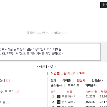
해 +6%
현
해 +6%
+8%
해 +8%
등록된 나도 한마디가 없습니다.
12%
 피해 +12%
해 +12%
이전
1
다음
회
직업별 스킬 마스터 RANK
해 +12%
 소서
전체
아마존
암살자
강령술사
319
원소술사
드루이드
악마술사
성 후 후기
110
순위
스킬
마스터비율
채용
1
죽음 파수기
51.22%
72.3
2
번개 파수기
45.53%
73.1
 기준
11