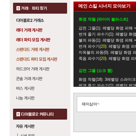
메인 스킬 시너지 모아보기
거래 · 파티 찾기
화염 작렬 (파이어 블라스트)
디아블로2 거래소
감전 그물
1
: 레벨당 화염 피해 
래더 거래 게시판
번개 줄기 파수기
1
: 레벨당 화염
래더 파티 모집 게시판
불의 파동
1
: 레벨당 화염 피해 
번개 파수기
20
: 레벨당 화염 피
스탠다드 거래 게시판
지옥불의 파동
0
: 레벨당 화염 피
죽음 파수기
20
: 레벨당 화염 피
스탠다드 파티 모집 게시판
하드코어 거래 게시판
감전 그물 (쇼크 웹)
콘솔 거래 게시판
화염 작렬
18
: 3레벨당 스파이크 
번개 줄기 파수기
1
: 레벨당 번개
버스 게시판
번개 파수기
20
: 레벨당 번개 피
죽음 파수기
20
: 레벨당 번개 피
나눔 게시판
글
재미삼아~
보
번개 줄기 파수기 (차지드 볼트 
기
디아블로2 커뮤니티
감전 그물
1
: 3레벨당 번개 줄기 
번개 파수기
20
: 4레벨당 발사 
자유 게시판
화염 작렬
18
: 레벨당 번개 피해 