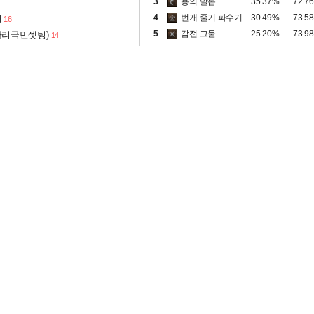
3
용의 발톱
35.37%
72.7
4
번개 줄기 파수기
30.49%
73.5
서
16
5
감전 그물
25.20%
73.9
아리국민셋팅)
14