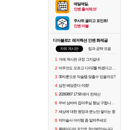
매일매일,
인벤 출석체크!
주사위 굴리고 포인트!
인벤 마블
디아블로2: 레저렉션 인벤 화제글
자유 게시판
팁과 공략 모음
1
거래 게시판 규정 그지같네
2
아무것도 모르고 디아2를 하겠다고요???
3
30자룬으로 악술탬 맞출수 있을까요?
4
삼전 배당준다 야효!
5
20260807 17:58 래더 전재산
6
우버 삼바바 잡아주실 형님 구합니다..
7
세상에 대한 원망과 분노만 쌓이는 중
8
악마술사 아이템 좀 알려주세오
9
플레이디아 포인트 정산받았습니다