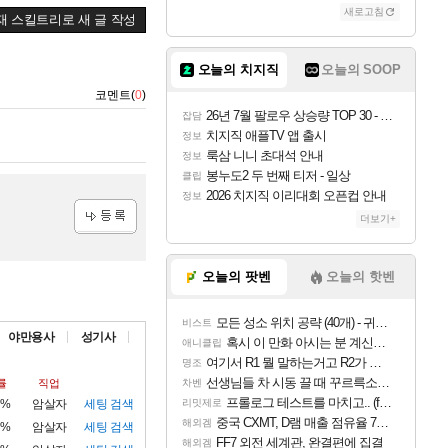
새로고침
재 스킬트리로 새 글 작성
오늘의 치지직
오늘의 SOOP
코멘트(
0
)
26년 7월 팔로우 상승량 TOP 30 - 월간 치지직
잡담
치지직 애플TV 앱 출시
정보
룩삼 니니 초대석 안내
정보
봉누도2 두 번째 티저 - 일상
클립
2026 치지직 이리대회 오픈컵 안내
정보
더보기+
등록
오늘의 팟벤
오늘의 핫벤
모든 성소 위치 공략 (40개) - 귀환한 영혼 도전과제
비스트
야만용사
성기사
혹시 이 만화 아시는 분 계신가요
애니클립
여기서 R1 뭘 말하는거고 R2가 뭘말하는걸까요?
명조
선생님들 차 시동 끌 때 꾸르륵소리나는데
률
직업
차벤
프롤로그 테스트를 마치고.. (feat. 리아)
6%
암살자
세팅
검색
리밋제로
중국 CXMT, D램 매출 점유율 7%…글로벌 4위로 부상
해외겜
7%
암살자
세팅
검색
FF7 외전 세계관, 완결편에 집결
해외겜