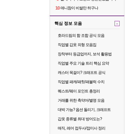
10
애니참이 비쌀만 하구나
핵심 정보 모음
-
호라드림의 함 조합 공식 모음
직업별 갑옷 외형 모음집
장착부터 등급업까지, 보석 활용법
직업별 주요 기술 트리 핵심 요약
캐스터 목걸이? 크래프트 공식
직업별 패캐/패힛/패블럭 수치
퀘스트/웨이 포인트 총정리
거래를 위한 축약어/별명 모음
대박 가능? 옵션 돌리기, 크래프트
갑옷 종류별 최대 방어도는?
매직, 레어 접두사/접미사 정리