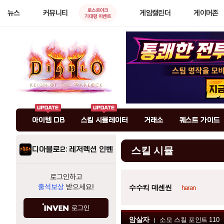
로스트아크
뉴스
커뮤니티
게임캘린더
게이머존
기대평 이벤트
아이템 DB
스킬 시뮬레이터
거래소
퀘스트 가이드
디아블로2: 레저렉션 인벤
스킬 시뮬
로그인하고
출석보상
받으세요!
수수킥 데센씬
haran
로그인
암살자
소모 스킬 포인트
110