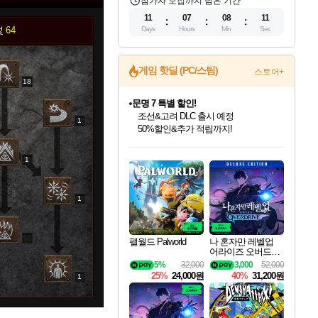
참가자 모집까지 남은 기간
11
07
08
10
덫
64
Days
Hours
Min
Sec
게임 핫딜 (PC/스팀)
스토어+
18
마블 투혼 파이팅 소울즈 정식출시!
마블 히어로 총 출동&화려한 격투!
1
네이버 포인트 혜택까지!
인벤게임즈 8월 특별 할인!
드래곤소드: 어웨이크닝 입점!
문명 7 특별 할인!
귀무자: 검의 길 예약 판매 중!
비스트 오브 리인카네이션 정식 출시!
커세어 코브 출시 기념 할인!
더 렐릭 퍼스트 가디언 정식 출시
베데스다 40주년 기념 할인 중!
캡콤 프렌차이즈 할인 진행 중!
캡콤 일부 상품 상시 할인
스타워즈 은하계 레이서
로블록스 기프트 카드 공식 입점
인기 퍼블리셔 모음!
스팀으로 만나는 드래곤소드!
조선&고려 DLC 출시 예정
10% 할인과
게임프릭 신작 IP
해적'섬'을 발전시키자!
설화x하드코어 액션!
베데스다의 명작들을
몬헌, 바하 등 인기 IP를
몬헌 와일즈 & 드래곤즈 도그마2
인벤게임즈에서 10% 추가 적립
Robux를 가장 안전하고
1
최대 90% 할인가를 만나보세요!
네이버혜택과 함께 만나보세요!
50%할인&추가 적립까지!
이니&베니 혜택까지!
네이버 혜택가와 함께 예약하세요!
할인&네이버혜택으로 만나보세요!
네이버페이 혜택과 만나보세요!
40주년 프로모션으로 만나보세요!
할인가에 만나보세요!
일부 에디션 상시 할인!
혜택으로 예약 판매 중
편안하게 충전하세요
1
팰월드 Palworld
나 혼자만 레벨업
어라이즈 오버드라
이브 디럭스 에디션
5%
32,000
3,000
52,000
Solo Leveling Arise
25%
24,000원
40%
31,200원
1
Overdrive Deluxe Edi
tion