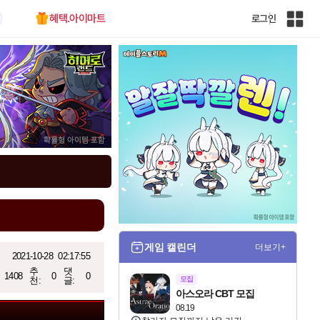
혜택.아이마트
로그인
인
벤
전
체
사
이
트
맵
게임 캘린더
더보기+
2021-10-28
02:17:55
추
댓
1408
0
0
천:
글:
모집
아스오라 CBT 모집
08.19