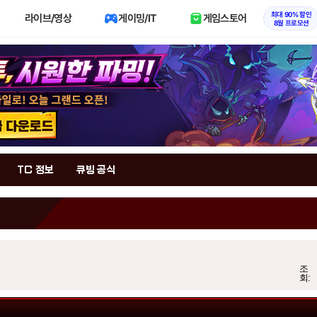
최대 90% 할인
라이브/영상
게이밍/IT
게임스토어
8월 프로모션
TC 정보
큐빙 공식
조
회: