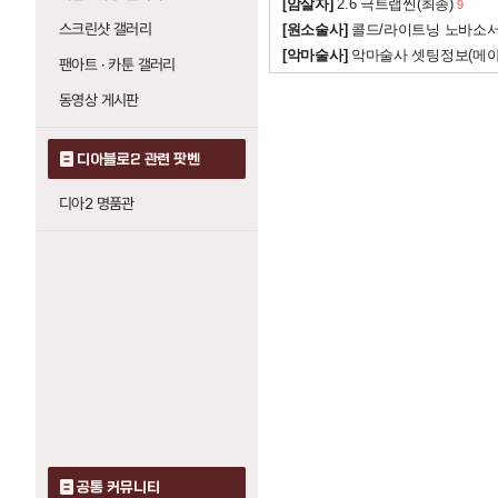
[암살자]
2.6 극트랩씬(최종)
9
스크린샷 갤러리
[원소술사]
콜드/라이트닝 노바소
[악마술사]
악마술사 셋팅정보(메
팬아트 · 카툰 갤러리
동영상 게시판
디아블로2 관련 팟벤
디아2 명품관
공통 커뮤니티