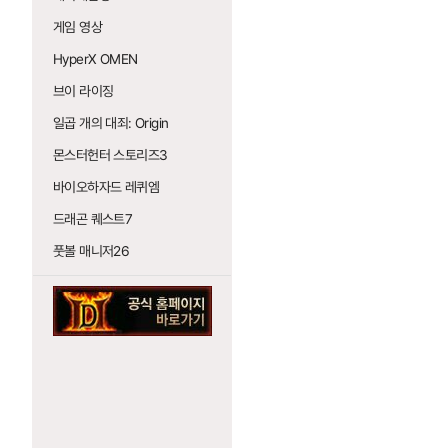
게임 영상
HyperX OMEN
브이 라이징
일곱 개의 대죄: Origin
몬스터헌터 스토리즈3
바이오하자드 레퀴엠
드래곤 퀘스트7
풋볼 매니저26