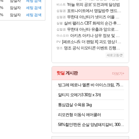
6%
암살자
세팅
검색
'하늘 위의 공포' 도전과제 달성법
비스트
8%
암살자
세팅
검색
포트나이트에서 명일방주 엔드필드 [펠리카] 판매 예정
섭컬겜
8%
암살자
세팅
검색
무한대 아난타가 넷이즈 어플 달력에 일정 등록
섭컬겜
실버 팰리스 CBT 화제의 순간·후기 모음
실팰
무한대 아난타 유출과 앞으로의 예상 (루머)
섭컬겜
아키츠 아키나 성우 정보 및 주요 필모
아스오라
[페르소나5: 더 팬텀 X] 괴도 영상 l 타카마키 안·댄싱 스타
PV
명조 공식 이모티콘 이벤트 진행해봤습니다! 참여부터 추첨까지????
명조
새로고침
핫딜
게시판
더보기+
빙그레 메로나 멜론 바 아이스크림, 75ml, 30개
알티지 오메가3 30정 x 3개
통삼겹살 수육용 1kg
리모컨형 이동식 에어쿨러
58%할인!한돈 순살 양념돼지갈비, 300g, 5개