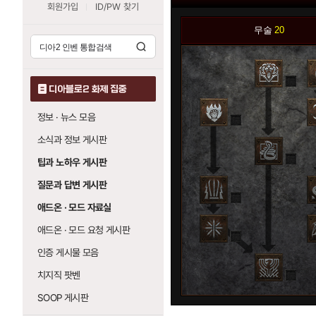
회원가입
ID/PW 찾기
무술
20
0
디아블로2 화제 집중
정보 · 뉴스 모음
0
0
소식과 정보 게시판
0
팁과 노하우 게시판
질문과 답변 게시판
0
0
애드온 · 모드 자료실
애드온 · 모드 요청 게시판
0
0
인증 게시물 모음
치지직 팟벤
0
SOOP 게시판