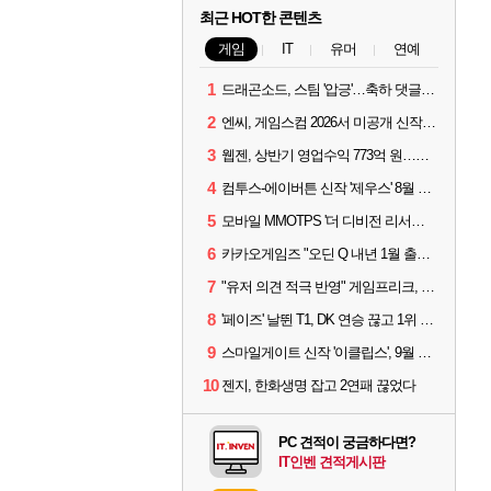
최근 HOT한 콘텐츠
게임
IT
유머
연예
1
드래곤소드, 스팀 '압긍'…축하 댓글 달고 게임 코드 받자!
2
엔씨, 게임스컴 2026서 미공개 신작 최초 공개
3
웹젠, 상반기 영업수익 773억 원…순이익 89% 증가
4
컴투스-에이버튼 신작 '제우스' 8월 26일 출시…"모두를 위한 경쟁"
5
모바일 MMOTPS '더 디비전 리서전스', 6일 스팀에도 출시
6
카카오게임즈 "오딘 Q 내년 1월 출시, 연기는 없다"
7
"유저 의견 적극 반영" 게임프리크, 비스트 오브 리인카네이션 개선 나선다
8
'페이즈' 날뛴 T1, DK 연승 끊고 1위 지켜
9
스마일게이트 신작 '이클립스', 9월 10일 정식 출시
10
젠지, 한화생명 잡고 2연패 끊었다
PC 견적이 궁금하다면?
IT인벤 견적게시판