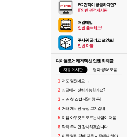
PC 견적이 궁금하다면?
IT인벤 견적게시판
매일매일,
인벤 출석체크!
주사위 굴리고 포인트!
인벤 마블
디아블로2: 레저렉션 인벤 화제글
자유 게시판
팁과 공략 모음
1
저도 털렸네요 ㅠ
2
싱글에서 전령가능한가요?
3
시즌 첫 스킬+45피참 득!
4
거래 게시판 규정 그지같네
5
이겜 아무것도 모르는사람이 처음 시작하기 괜찮나요?
6
막타 주시면 감사하겠습니다.
7
이왕 털린 김에 다음 시즌에나 해야겠네요