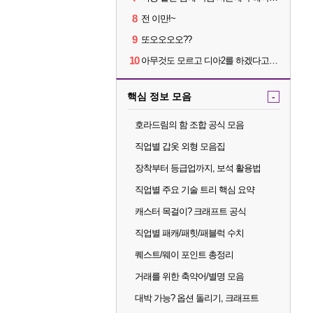
8
전 이만!~
9
또오오오오??
10
아무것도 모르고 디아2를 하겠다고요???
핵심 정보 모음
-
호라드림의 함 조합 공식 모음
직업별 갑옷 외형 모음집
장착부터 등급업까지, 보석 활용법
직업별 주요 기술 트리 핵심 요약
캐스터 목걸이? 크래프트 공식
직업별 패캐/패힛/패블럭 수치
퀘스트/웨이 포인트 총정리
거래를 위한 축약어/별명 모음
대박 가능? 옵션 돌리기, 크래프트