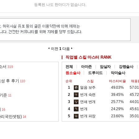
등록된 나도 한마디가 없습니다.
이전
1
다음
직업별 스킬 마스터 RANK
 소서
전체
아마존
암살자
강령술사
319
원소술사
드루이드
악마술사
성 후 후기
110
순위
스킬
마스터비율
채용
1
얼음 보주
49.03%
57.0
2
번개 숙련
39.45%
45.7
 기준
11
3
연쇄 번개
25.77%
44.0
4
번개
24.29%
45.6
서
16
5
번개 파장
23.60%
35.0
아리국민셋팅)
14