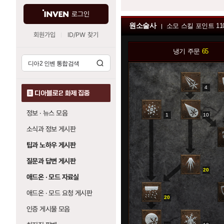
로그인
원소술사
소모 스킬 포인트
11
회원가입
ID/PW 찾기
냉기 주문
65
4
0
디아블로2 화제 집중
정보 · 뉴스 모음
1
10
소식과 정보 게시판
0
팁과 노하우 게시판
질문과 답변 게시판
20
애드온 · 모드 자료실
애드온 · 모드 요청 게시판
20
0
인증 게시물 모음