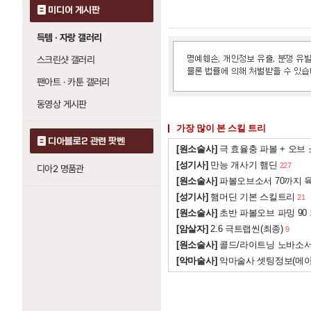
미디어 게시판
득템 · 자랑 갤러리
스크린샷 갤러리
팬아트 · 카툰 갤러리
동영상 게시판
가장 많이 본 스킬 트리
디아블로2 관련 팟벤
[원소술사]
극 효율충 파볼 + 오브
[성기사]
만능 개사기 햄딘
227
디아2 명품관
[원소술사]
파볼오브소서 70까지 육
[성기사]
햄머딘 기본 스킬트리
21
[원소술사]
초반 파볼오브 파밍 90
[암살자]
2.6 극트랩씬(최종)
9
[원소술사]
콜드/라이트닝 노바소
[악마술사]
악마술사 셋팅정보(메