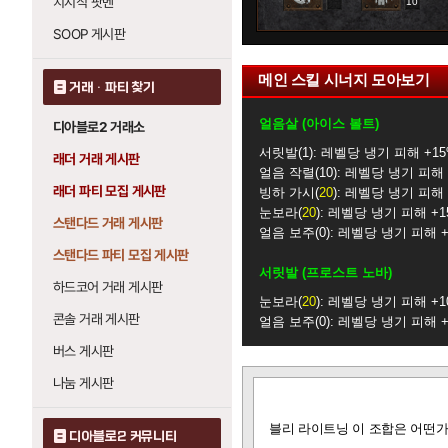
치지직 팟벤
0
10
SOOP 게시판
메인 스킬 시너지 모아보기
거래 · 파티 찾기
얼음살 (아이스 볼트)
디아블로2 거래소
서릿발
1
: 레벨당 냉기 피해 +1
래더 거래 게시판
얼음 작렬
10
: 레벨당 냉기 피해 
래더 파티 모집 게시판
빙하 가시
20
: 레벨당 냉기 피해 
눈보라
20
: 레벨당 냉기 피해 +1
스탠다드 거래 게시판
얼음 보주
0
: 레벨당 냉기 피해 +
스탠다드 파티 모집 게시판
서릿발 (프로스트 노바)
하드코어 거래 게시판
눈보라
20
: 레벨당 냉기 피해 +1
콘솔 거래 게시판
얼음 보주
0
: 레벨당 냉기 피해 +
버스 게시판
얼음 작렬 (아이스 블래스트)
나눔 게시판
글
얼음살
4
: 레벨당 냉기 피해 +8
보
빙하 가시
20
: 레벨당 빙결 지속
기
블리 라이트닝 이 조합은 어떤가
눈보라
20
: 레벨당 냉기 피해 +
디아블로2 커뮤니티