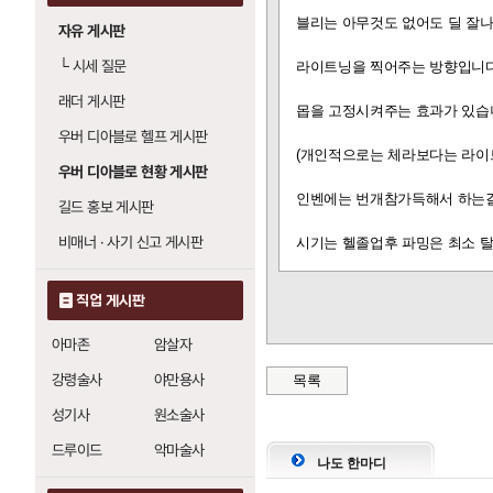
얼음 보주
0
: 레벨당 냉기 피해 
블리는 아무것도 없어도 딜 잘
자유 게시판
빙하 가시 (글래셜 스파이크)
└
시세 질문
라이트닝을
찍어주는 방향입니다
얼음살
4
: 레벨당 냉기 피해 +5
래더 게시판
얼음 작렬
10
: 레벨당 냉기 피해 
몹을 고정시켜주는 효과가 있습
눈보라
20
: 레벨당 빙결 지속시간
우버 디아블로 헬프 게시판
얼음 보주
0
: 레벨당 냉기 피해 
(개인적으로는 체라보다는 라이
우버 디아블로 현황 게시판
눈보라 (블리자드)
인벤에는 번개참가득해서 하는
길드 홍보 게시판
얼음살
4
: 레벨당 냉기 피해 +5
비매너 · 사기 신고 게시판
얼음 작렬
시기는 헬졸업후 파밍은 최소 
10
: 레벨당 냉기 피해 
빙하 가시
20
: 레벨당 냉기 피해 
직업 게시판
번개 줄기 (차지드 볼트)
번개
20
: 레벨당 번개 피해 +6%
아마존
암살자
강령술사
야만용사
목록
번개 (라이트닝)
성기사
원소술사
번개 줄기
1
: 레벨당 번개 피해 
번개 파장
0
: 레벨당 번개 피해 
드루이드
악마술사
연쇄 번개
0
: 레벨당 번개 피해 
나도 한마디