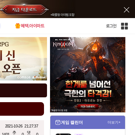
혜택.아이마트
로그인
인
벤
전
체
사
이
트
맵
게임 캘린더
더보기+
2021-10-26
21:27:37
추
댓
1401
0
0