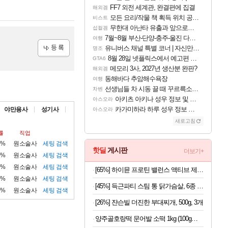
FF7 외전 세계관, 완결편에 집결
해외겜
모든 요리/작물 책 획득 위치 공략 (36개) - 미식가 도전과제
비스트
무한대 아난타 유출과 앞으로의 예상 (루머)
섭컬겜
7월~8월 부산-단양-충주-울진 다녀왔어요~
여행
유니버스 채널 특별 코너 | 자신만의 스타일
명조
8월 28일 넷플릭스에서 예고편 공개 예정
GTA6
등록
메모리 3사, 2027년 생산분 완판?
해외겜
동해바다 추암해수욕장
여행
선생님들 차 시동 끌 때 꾸르륵소리나는데
차벤
아키츠 아키나 성우 정보 및 주요 필모
아스오라
카가미하라 하루 성우 정보 및 주요 필모
야만용사
성기사
아스오라
새로고침
률
직업
1%
원소술사
세팅
검색
핫딜
게시판
더보기+
2%
원소술사
세팅
검색
1%
원소술사
세팅
검색
[65%] 하이뮨 프로틴 밸런스 액티브 제로, 밀크쉐이크, 250ml, 18개
1%
원소술사
세팅
검색
[45%] 득근파티 스팀 통 닭가슴살, 6종 혼합, 100g, 30팩
1%
원소술사
세팅
검색
[26%] 쟌슨빌 더진한 부대찌개, 500g, 3개
양주골호랑떡 문어발 소떡 1kg (100g당 1,340원)