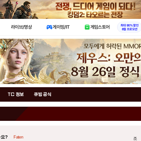
X
최대 90% 할인
라이브/영상
게이밍/IT
게임스토어
8월 프로모션
TC 정보
큐빙 공식
까요?
Faten
조