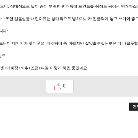
+8%
나오니, 상대적으로 딜이 좀더 부족한 번개쪽에 포인트를 44정도 찍어서 번개마
. 또한 얼음살을 내린이유는 상대적으로 빙하가시가 왼클릭에 놓고 쓰기에 좋
%
+5%
니다~
 +3%
+5%
트닝이 데미지가 좋더군요, 타겟팅이 좀 어렵지만 잘맞출수있는분은 더 나을듯합
걸로
%
탈셋+메피장+배추+조던+나겔 이렇게 하면 좋겠네요
+5%
+5%
0
현
+8%
+8%
+8%