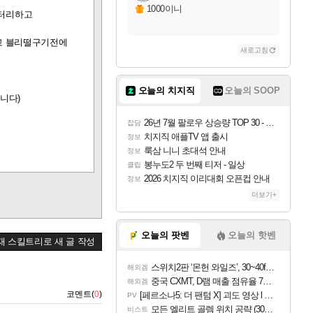
1000이니
스터리하고
고 블리떨구기전에
새로고침
오늘의 치지직
오늘의 SOOP
니다)
26년 7월 팔로우 상승량 TOP 30 - 월간 치지직
잡담
치지직 애플TV 앱 출시
정보
룩삼 니니 초대석 안내
정보
봉누도2 두 번째 티저 - 일상
클립
2026 치지직 이리대회 오픈컵 안내
정보
더보기+
오늘의 팟벤
오늘의 핫벤
재 스킬트리로 새 글 작성
스위치2판 ‘몬헌 와일즈’, 30~40fps 목표 추정
해외겜
중국 CXMT, D램 매출 점유율 7%…글로벌 4위로 부상
해외겜
코멘트(
0
)
[페르소나5: 더 팬텀 X] 괴도 영상 l 타카마키 안·댄싱 스타
PV
모든 엘리트 골렘 위치 공략 (30개) - 방랑 결투가
비스트