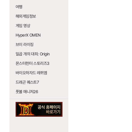
여행
해외게임정보
게임 영상
HyperX OMEN
브이 라이징
일곱 개의 대죄: Origin
몬스터헌터 스토리즈3
바이오하자드 레퀴엠
드래곤 퀘스트7
풋볼 매니저26