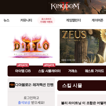
로스트아크
뉴스
커뮤니티
게임캘린더
게이머존
기대평 이벤트
아이템 DB
스킬 시뮬레이터
거래소
퀘스트 가이드
디아블로2: 레저렉션 인벤
스킬 시뮬
로그인하고
출석보상
받으세요!
블리 라이트닝 이 조합은 어떨