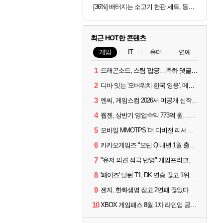
[36%] 배터지는 소고기 한판 세트, 등심살 300g + 살치살 200g + 부채살 200g + 갈비살 200g + 우삼겹 300g, 1.2kg, 1세트
최근 HOT한 콘텐츠
게임
IT
유머
연예
1
드래곤소드, 스팀 '압긍'…축하 댓글 달고 게임 코드 받자!
2
디바 잇는 '오버워치 한국 영웅', 메카 파일럿 디몬 나온다
3
엔씨, 게임스컴 2026서 미공개 신작 최초 공개
4
웹젠, 상반기 영업수익 773억 원…순이익 89% 증가
5
모바일 MMOTPS '더 디비전 리서전스', 6일 스팀에도 출시
6
카카오게임즈 "오딘 Q 내년 1월 출시, 연기는 없다"
7
"유저 의견 적극 반영" 게임프리크, 비스트 오브 리인카네이션 개선 나선다
8
'페이즈' 날뛴 T1, DK 연승 끊고 1위 지켜
9
젠지, 한화생명 잡고 2연패 끊었다
10
XBOX 게임패스 8월 1차 라인업 공개... '비스트 오브 리인카네이션' 즉시 합류