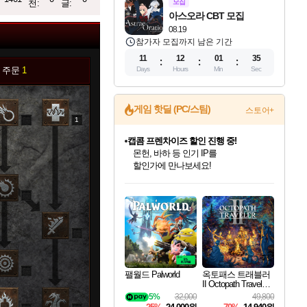
천:
글:
모집
아스오라 CBT 모집
08.19
참가자 모집까지 남은 기간
11
12
01
34
 주문
1
Days
Hours
Min
Sec
게임 핫딜 (PC/스팀)
스토어+
1
캡콤 프렌차이즈 할인 진행 중!
몬헌, 바하 등 인기 IP를
할인가에 만나보세요!
인벤게임즈 8월 특별 할인!
드래곤소드: 어웨이크닝 입점!
문명 7 특별 할인!
마블 투혼 파이팅 소울즈 정식출시!
귀무자: 검의 길 예약 판매 중!
비스트 오브 리인카네이션 정식 출시!
커세어 코브 출시 기념 할인!
더 렐릭 퍼스트 가디언 정식 출시
베데스다 40주년 기념 할인 중!
캡콤 일부 상품 상시 할인
스타워즈 은하계 레이서
로블록스 기프트 카드 공식 입점
인기 퍼블리셔 모음!
스팀으로 만나는 드래곤소드!
조선&고려 DLC 출시 예정
마블 히어로 총 출동&화려한 격투!
10% 할인과
게임프릭 신작 IP
해적'섬'을 발전시키자!
설화x하드코어 액션!
베데스다의 명작들을
몬헌 와일즈 & 드래곤즈 도그마2
인벤게임즈에서 10% 추가 적립
Robux를 가장 안전하고
최대 90% 할인가를 만나보세요!
네이버혜택과 함께 만나보세요!
50%할인&추가 적립까지!
네이버 포인트 혜택까지!
이니&베니 혜택까지!
네이버 혜택가와 함께 예약하세요!
할인&네이버혜택으로 만나보세요!
네이버페이 혜택과 만나보세요!
40주년 프로모션으로 만나보세요!
일부 에디션 상시 할인!
혜택으로 예약 판매 중
편안하게 충전하세요
0
팰월드 Palworld
옥토패스 트래블러
II Octopath Traveler I
I
5%
32,000
49,800