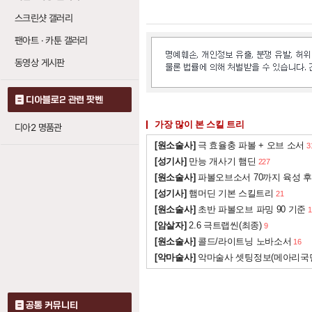
죽음 파수기 (데스 
스크린샷 갤러리
화염 작렬
: 3레벨
5
팬아트 · 카툰 갤러리
번개 파수기
: 레
20
동영상 게시판
디아블로2 관련 팟벤
가장 많이 본 스킬 트리
디아2 명품관
[원소술사]
극 효율충 파볼 + 오브 소서
3
[성기사]
만능 개사기 햄딘
227
[원소술사]
파볼오브소서 70까지 육성 후
[성기사]
햄머딘 기본 스킬트리
21
[원소술사]
초반 파볼오브 파밍 90 기준
1
[암살자]
2.6 극트랩씬(최종)
9
[원소술사]
콜드/라이트닝 노바소서
16
[악마술사]
악마술사 셋팅정보(메아리국
공통 커뮤니티