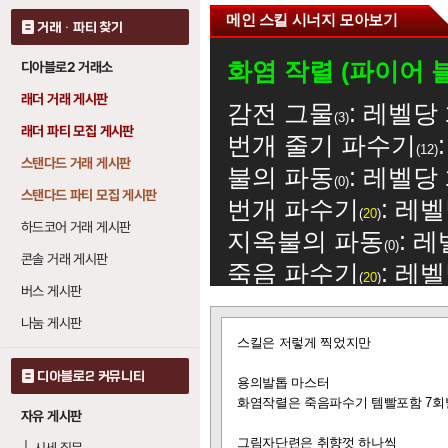
메인 스킬 시너지 모아보기
거래 · 파티 찾기
화염 작렬 (파이어 
디아블로2 거래소
래더 거래 게시판
감전 그물
: 레벨당
3
래더 파티 모집 게시판
번개 줄기 파수기
12
스탠다드 거래 게시판
불의 파동
: 레벨당
0
스탠다드 파티 모집 게시판
번개 파수기
: 레
20
하드코어 거래 게시판
지옥불의 파동
: 
0
콘솔 거래 게시판
죽음 파수기
: 레
20
버스 게시판
감전 그물 (쇼크 웹)
나눔 게시판
글
스킬은 저렇게 찍었지만
보
화염 작렬
: 3레벨
기
5
디아블로2 커뮤니티
용의발톱 마스터
번개 줄기 파수기
화염작렬은 죽음파수기 템빨포함 7
12
자유 게시판
번개 파수기
: 레
20
그림자단련은 취향껏 하나씩