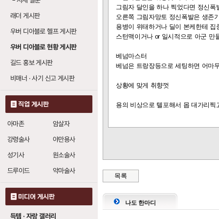
└
시세 질문
죽음 파수기
: 레
그림자 달인을 하나 찍었다면 정신폭
20
래더 게시판
오른쪽 그림자망토 정신폭발은 생존
용병이 위태하거나 딜이 본케한테 집
우버 디아블로 헬프 게시판
번개 줄기 파수기 (
스턴맥이거나 or 일시적으로 아군 만
우버 디아블로 현황 게시판
감전 그물
: 3레벨
베넘마스터
3
길드 홍보 게시판
베넘은 트랑장등으로 세팅하면 어마무
번개 파수기
: 4
20
비매너 · 사기 신고 게시판
화염 작렬
: 레벨당
상황에 맞게 취향껏
5
번개 파수기
: 레
직업 게시판
20
용의 비상으로 텔포해서 몹 대가리찍
죽음 파수기
: 레
20
아마존
암살자
강령술사
야만용사
번개 파수기 (라이트
성기사
원소술사
감전 그물
: 레벨당
3
드루이드
악마술사
목록
번개 줄기 파수기
12
죽음 파수기
: 레
미디어 게시판
20
나도 한마디
득템 · 자랑 갤러리