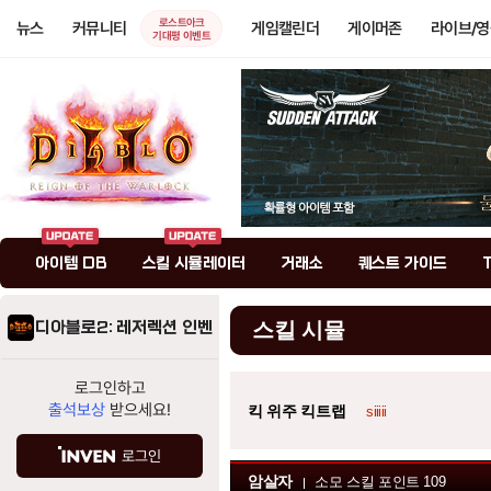
로스트아크
뉴스
커뮤니티
게임캘린더
게이머존
라이브/
기대평 이벤트
아이템 DB
스킬 시뮬레이터
거래소
퀘스트 가이드
디아블로2: 레저렉션 인벤
스킬 시뮬
로그인하고
출석보상
받으세요!
킥 위주 킥트랩
siiiii
로그인
암살자
소모 스킬 포인트
109