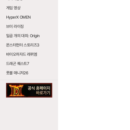
게임 영상
HyperX OMEN
브이 라이징
일곱 개의 대죄: Origin
몬스터헌터 스토리즈3
바이오하자드 레퀴엠
드래곤 퀘스트7
풋볼 매니저26