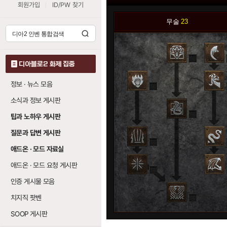
회원가입
ID/PW 찾기
무술
23
0
디아블로2 화제 집중
정보 · 뉴스 모음
0
소식과 정보 게시판
0
팁과 노하우 게시판
질문과 답변 게시판
0
애드온 · 모드 자료실
애드온 · 모드 요청 게시판
0
인증 게시물 모음
치지직 팟벤
0
SOOP 게시판