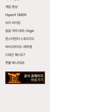
게임 영상
HyperX OMEN
브이 라이징
일곱 개의 대죄: Origin
몬스터헌터 스토리즈3
바이오하자드 레퀴엠
드래곤 퀘스트7
풋볼 매니저26