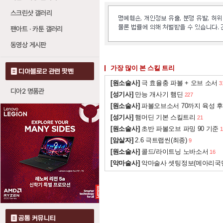
화염벽 (파이어 월)
스크린샷 갤러리
온기
: 레벨당 화염
10
팬아트 · 카툰 갤러리
지옥불
: 레벨당 화
1
동영상 게시판
가장 많이 본 스킬 트리
디아블로2 관련 팟벤
[원소술사]
극 효율충 파볼 + 오브 소서
3
디아2 명품관
[성기사]
만능 개사기 햄딘
227
[원소술사]
파볼오브소서 70까지 육성 후
[성기사]
햄머딘 기본 스킬트리
21
[원소술사]
초반 파볼오브 파밍 90 기준
1
[암살자]
2.6 극트랩씬(최종)
9
[원소술사]
콜드/라이트닝 노바소서
16
[악마술사]
악마술사 셋팅정보(메아리국
공통 커뮤니티