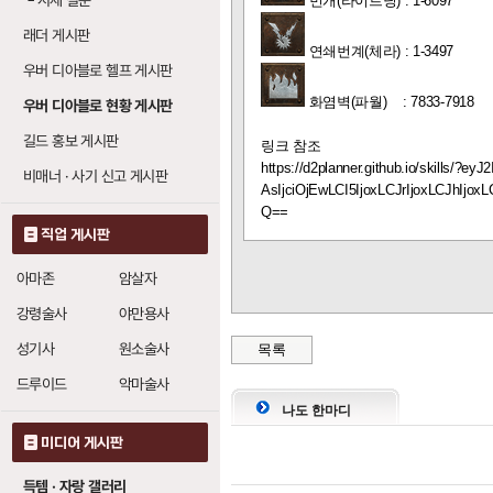
└
시세 질문
번개(라이트닝) : 1-6097
연쇄 번개
: 레벨당
20
래더 게시판
연쇄번계(체라) : 1-3497
우버 디아블로 헬프 게시판
연쇄 번개 (체인 라
화염벽(파월) : 7833-7918
우버 디아블로 현황 게시판
번개 줄기
: 레벨당
1
길드 홍보 게시판
링크 참조
번개 파장
: 레벨당
0
https://d2planner.github.io/skills
비매너 · 사기 신고 게시판
번개
: 레벨당 번개
AsIjciOjEwLCI5IjoxLCJrIjoxLCJhIjox
20
Q==
직업 게시판
지옥불 (인페르노)
아마존
암살자
온기
: 레벨당 화염
10
강령술사
야만용사
성기사
원소술사
목록
불길 (블레이즈)
드루이드
악마술사
온기
: 레벨당 화염
나도 한마디
10
화염벽
: 레벨당 화
미디어 게시판
20
득템 · 자랑 갤러리