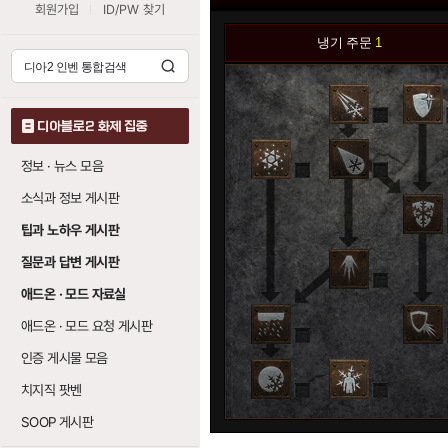
회원가입
ID/PW 찾기
냉기 주문
1
0
디아블로2 화제 집중
정보 · 뉴스 모음
0
0
소식과 정보 게시판
0
팁과 노하우 게시판
질문과 답변 게시판
0
애드온 · 모드 자료실
애드온 · 모드 요청 게시판
0
0
인증 게시물 모음
치지직 팟벤
0
0
SOOP 게시판