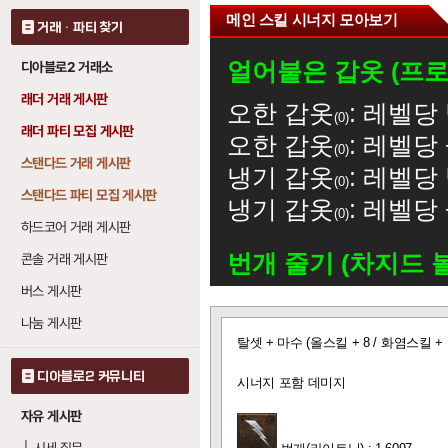
메인 스킬 시너지 모아보기
거래 · 파티 찾기
얼어붙은 갑옷 (프로
디아블로2 거래소
래더 거래 게시판
오한 갑옷
: 레벨당
0
래더 파티 모집 게시판
오한 갑옷
: 레벨당 
0
스탠다드 거래 게시판
냉기 갑옷
: 레벨당
0
스탠다드 파티 모집 게시판
냉기 갑옷
: 레벨당 
0
하드코어 거래 게시판
번개 줄기 (차지드 
콘솔 거래 게시판
버스 게시판
번개
: 레벨당 번개
20
나눔 게시판
글
탈셋 + 마수 (올스킬 + 8 / 화염스킬 + 
보
번개 (라이트닝)
기
디아블로2 커뮤니티
시너지 포함 데미지
번개 줄기
: 레벨당
1
자유 게시판
번개 파장
: 레벨당
0