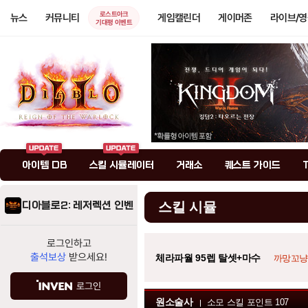
로스트아크
뉴스
커뮤니티
게임캘린더
게이머존
라이브/
기대평 이벤트
아이템 DB
스킬 시뮬레이터
거래소
퀘스트 가이드
디아블로2: 레저렉션 인벤
스킬 시뮬
로그인하고
출석보상
받으세요!
체라파월 95렙 탈셋+마수
까망꼬냥
로그인
원소술사
소모 스킬 포인트
107