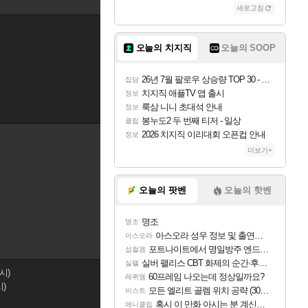
새로고침
오늘의 치지직
오늘의 SOOP
26년 7월 팔로우 상승량 TOP 30 - 월간 치지직
잡담
치지직 애플TV 앱 출시
정보
룩삼 니니 초대석 안내
정보
봉누도2 두 번째 티저 - 일상
클립
2026 치지직 이리대회 오픈컵 안내
정보
더보기+
오늘의 팟벤
오늘의 핫벤
명조
명조
아스오라 성우 정보 및 출연작 모음
아스오라
포트나이트에서 명일방주 엔드필드 [펠리카] 판매 예정
섭컬겜
실버 팰리스 CBT 화제의 순간·후기 모음
실팰
시)
60프레임 나오는데 정상일까요?
레퀴엠
시)
모든 엘리트 골렘 위치 공략 (30개) - 방랑 결투가
비스트
혹시 이 만화 아시는 분 계신가요
애니클립