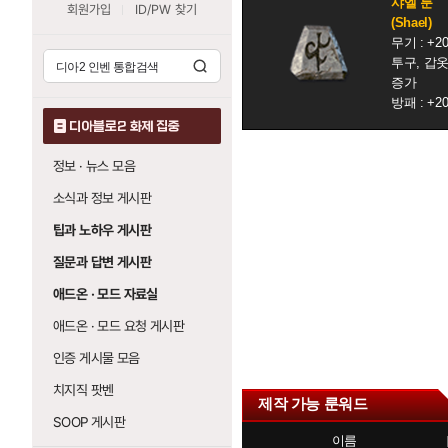
샤엘 룬
보
색
회원가입
ID/PW 찾기
(Shael)
모
무기 : +
음
투구, 갑옷
증가
방패 : +
디아블로2 화제 집중
정보 · 뉴스 모음
소식과 정보 게시판
팁과 노하우 게시판
질문과 답변 게시판
애드온 · 모드 자료실
애드온 · 모드 요청 게시판
인증 게시물 모음
치지직 팟벤
제작 가능 룬워드
SOOP 게시판
이름