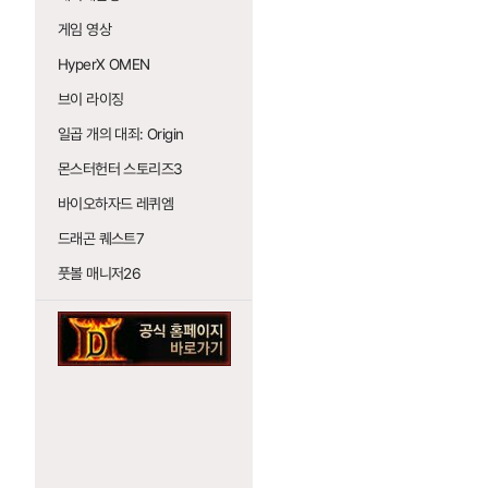
게임 영상
HyperX OMEN
브이 라이징
일곱 개의 대죄: Origin
몬스터헌터 스토리즈3
바이오하자드 레퀴엠
드래곤 퀘스트7
풋볼 매니저26