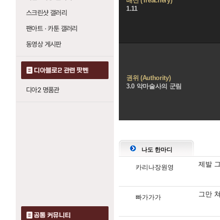
배신 (Treachery)
1.11
스크린샷 갤러리
팬아트 · 카툰 갤러리
동영상 게시판
디아블로2 관련 팟벤
권위 (Authority)
3.0 악마술사의 군림
디아2 명품관
댓
글
나도 한마디
영
제발 
역
카리나장원영
그만 
빠가가가
공통 커뮤니티