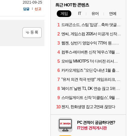
2021-09-25
최근 HOT한 콘텐츠
답글
신고
게임
IT
유머
연예
1
드래곤소드, 스팀 '압긍'…축하 댓글 달고 게임 코드 받자!
2
엔씨, 게임스컴 2026서 미공개 신작 최초 공개
등록
3
웹젠, 상반기 영업수익 773억 원…순이익 89% 증가
4
컴투스-에이버튼 신작 '제우스' 8월 26일 출시…"모두를 위한 경쟁"
5
모바일 MMOTPS '더 디비전 리서전스', 6일 스팀에도 출시
6
카카오게임즈 "오딘 Q 내년 1월 출시, 연기는 없다"
7
"유저 의견 적극 반영" 게임프리크, 비스트 오브 리인카네이션 개선 나선다
8
'페이즈' 날뛴 T1, DK 연승 끊고 1위 지켜
9
스마일게이트 신작 '이클립스', 9월 10일 정식 출시
10
젠지, 한화생명 잡고 2연패 끊었다
PC 견적이 궁금하다면?
IT인벤 견적게시판