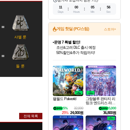
참가자 모집까지 남은 기간
11
00
05
55
Days
Hours
Min
Sec
게임 핫딜 (PC/스팀)
스토어+
샤엘 룬
문명 7 특별 할인!
조선&고려 DLC 출시 예정
50%할인&추가 적립까지!
인벤게임즈 8월 특별 할인!
드래곤소드: 어웨이크닝 입점!
마블 투혼 파이팅 소울즈 정식출시!
귀무자: 검의 길 예약 판매 중!
비스트 오브 리인카네이션 정식 출시!
커세어 코브 출시 기념 할인!
더 렐릭 퍼스트 가디언 정식 출시
베데스다 40주년 기념 할인 중!
캡콤 프렌차이즈 할인 진행 중!
캡콤 일부 상품 상시 할인
스타워즈 은하계 레이서
로블록스 기프트 카드 공식 입점
인기 퍼블리셔 모음!
스팀으로 만나는 드래곤소드!
마블 히어로 총 출동&화려한 격투!
10% 할인과
게임프릭 신작 IP
해적'섬'을 발전시키자!
설화x하드코어 액션!
베데스다의 명작들을
몬헌, 바하 등 인기 IP를
몬헌 와일즈 & 드래곤즈 도그마2
인벤게임즈에서 10% 추가 적립
Robux를 가장 안전하고
돌 룬
최대 90% 할인가를 만나보세요!
네이버혜택과 함께 만나보세요!
네이버 포인트 혜택까지!
이니&베니 혜택까지!
네이버 혜택가와 함께 예약하세요!
할인&네이버혜택으로 만나보세요!
네이버페이 혜택과 만나보세요!
40주년 프로모션으로 만나보세요!
할인가에 만나보세요!
일부 에디션 상시 할인!
혜택으로 예약 판매 중
편안하게 충전하세요
팰월드 Palworld
그랑블루 판타지 리
링크 엔드리스 라그
나로크 업그레이드
5%
32,000
5,000
킷 Granblue Fantasy
25%
24,000원
36,800원
Relink Endless Ragn
전체 목록
arok Upgrade Kit DL
C