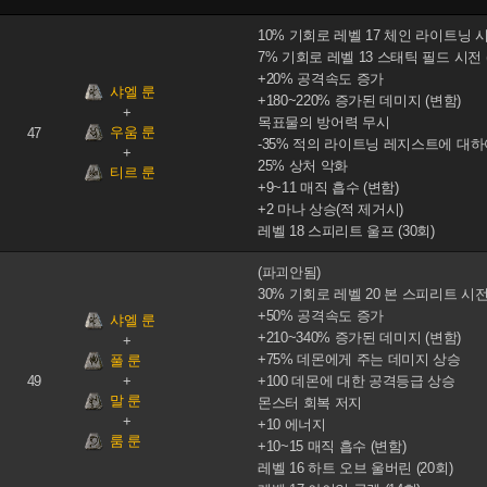
10% 기회로 레벨 17 체인 라이트닝 시
7% 기회로 레벨 13 스태틱 필드 시전 
+20% 공격속도 증가
샤엘 룬
+180~220% 증가된 데미지 (변함)
목표물의 방어력 무시
우움 룬
47
-35% 적의 라이트닝 레지스트에 대하
25% 상처 악화
티르 룬
+9~11 매직 흡수 (변함)
+2 마나 상승(적 제거시)
레벨 18 스피리트 울프 (30회)
(파괴안됨)
30% 기회로 레벨 20 본 스피리트 시
+50% 공격속도 증가
샤엘 룬
+210~340% 증가된 데미지 (변함)
+75% 데몬에게 주는 데미지 상승
풀 룬
49
+100 데몬에 대한 공격등급 상승
말 룬
몬스터 회복 저지
+10 에너지
룸 룬
+10~15 매직 흡수 (변함)
레벨 16 하트 오브 울버린 (20회)