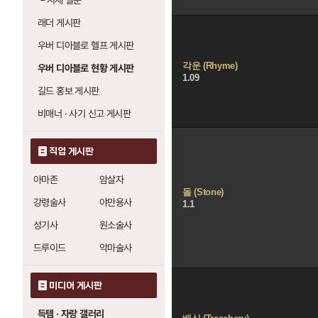
└
시세 질문
래더 게시판
우버 디아블로 헬프 게시판
각운 (Rhyme)
우버 디아블로 현황 게시판
1.09
길드 홍보 게시판
비매너 · 사기 신고 게시판
직업 게시판
아마존
암살자
돌 (Stone)
강령술사
야만용사
1.1
성기사
원소술사
드루이드
악마술사
미디어 게시판
득템 · 자랑 갤러리