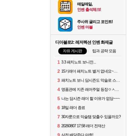
매일매일,
인벤 출석체크!
주사위 굴리고 포인트!
인벤 마블
디아블로2: 레저렉션 인벤 화제글
자유 게시판
팁과 공략 모음
1
3.3 패치노트 보니깐...
2
15기래더 패치노트 별거 없네요~없데이트수준?
3
패치노트 보니 담시즌도 악술로 스타트
4
명품관에 지존 레어주얼 등장ㅇㅅㅇ...
5
나는 담시즌 래더 할 이유가 없당~~~
6
18일 래더 종료
7
30자룬으로 악술탬 맞출수 있을까요?
8
20260807 17:58 래더 전재산
9
삼전 배당준다 야효!