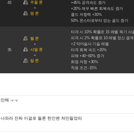
주울 룬
43
+45% 공격속도 증가
+20% 매우 빠른 회복속도 증가
렘 룬
콜드 저항력 +30%
50% 몬스터로부터 얻는 골드 증가
타격 시 10% 확률로 15 레벨 독기 사
피격 시 2% 확률로 10 레벨 정신 결
헬 룬
+2 악마술사 기술 레벨
샤엘 룬
35
타격 회복 속도 +20%
피해 +40~60% 증가
랄 룬
화염 저항 +30%
착용 조건 -15%
그만해 ㅜㅜ
쳐나와라 진짜 이걸로 돌룬 한인벤 쳐만들었따