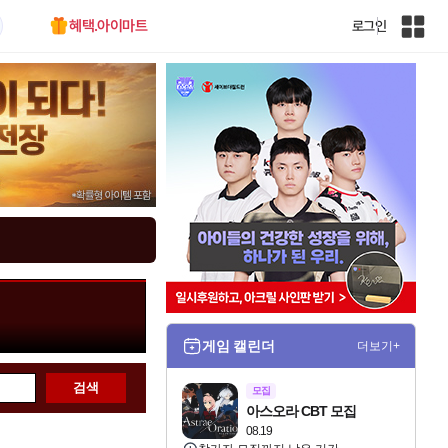
혜택.아이마트
로그인
인
벤
전
체
사
이
트
맵
게임 캘린더
더보기+
검색
모집
아스오라 CBT 모집
08.19