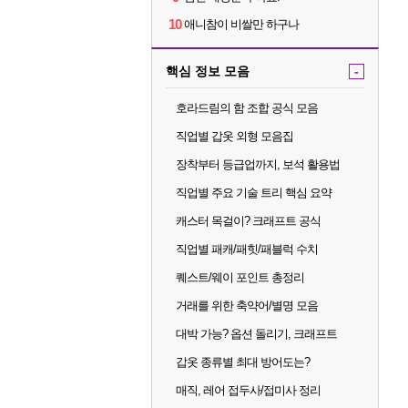
10
애니참이 비쌀만 하구나
핵심 정보 모음
-
호라드림의 함 조합 공식 모음
직업별 갑옷 외형 모음집
장착부터 등급업까지, 보석 활용법
직업별 주요 기술 트리 핵심 요약
캐스터 목걸이? 크래프트 공식
직업별 패캐/패힛/패블럭 수치
퀘스트/웨이 포인트 총정리
거래를 위한 축약어/별명 모음
대박 가능? 옵션 돌리기, 크래프트
갑옷 종류별 최대 방어도는?
매직, 레어 접두사/접미사 정리