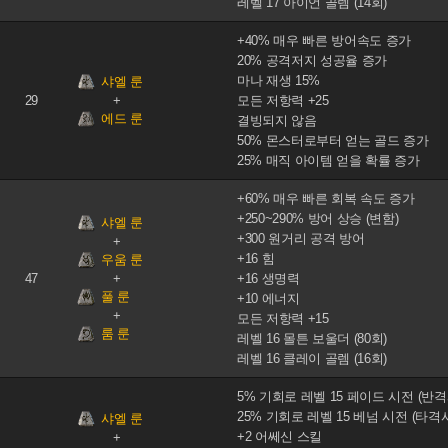
레벨 17 아이언 골렘 (14회)
+40% 매우 빠른 방어속도 증가
20% 공격저지 성공율 증가
마나 재생 15%
샤엘 룬
29
모든 저항력 +25
에드 룬
결빙되지 않음
50% 몬스터로부터 얻는 골드 증가
25% 매직 아이템 얻을 확률 증가
+60% 매우 빠른 회복 속도 증가
+250~290% 방어 상승 (변함)
샤엘 룬
+300 원거리 공격 방어
+16 힘
우움 룬
47
+16 생명력
풀 룬
+10 에너지
모든 저항력 +15
룸 룬
레벨 16 몰튼 보울더 (80회)
레벨 16 클레이 골렘 (16회)
5% 기회로 레벨 15 페이드 시전 (반격
25% 기회로 레벨 15 베넘 시전 (타격
샤엘 룬
+2 어쎄신 스킬