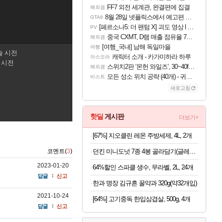
FF7 외전 세계관, 완결편에 집결
해외겜
8월 28일 넷플릭스에서 예고편 공개 예정
GTA6
[페르소나5: 더 팬텀 X] 괴도 영상 l 타카마키 안·댄싱 스타
PV
중국 CXMT, D램 매출 점유율 7%…글로벌 4위로 부상
해외겜
[여행_국내] 남해 독일마을
여행
슬 시전
캐릭터 소개 - 카가미하라 하루
아스오라
계 시전
스위치2판 ‘몬헌 와일즈’, 30~40fps 목표 추정
해외겜
모든 성소 위치 공략 (40개) - 귀환한 영혼 도전과제
비스트
새로고침
핫딜
게시판
더보기+
[67%] 지오클린 레몬 주방세제, 4L, 2개
던킨 미니도넛 7종 4봉 골라담기(글레이즈드/바바리안/초코링 외)
코멘트(
3
)
2023-01-20
64%할인 스파클 생수, 무라벨, 2L, 24개
답글
신고
한과 명장 김규흔 꿀약과 320g(약32개입)
2021-10-24
[64%] 고기중독 한입삼겹살, 500g, 4개
답글
신고