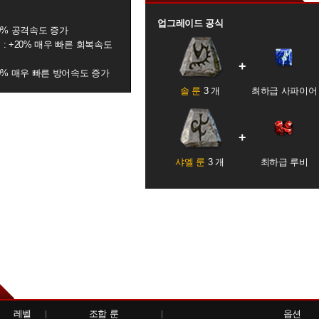
업그레이드 공식
20% 공격속도 증가
 : +20% 매우 빠른 회복속도
20% 매우 빠른 방어속도 증가
솔 룬
3 개
최하급 사파이어
샤엘 룬
3 개
최하급 루비
레벨
조합 룬
옵션