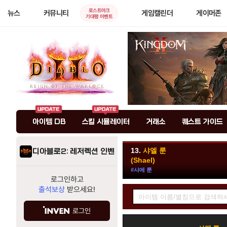
로스트아크
뉴스
커뮤니티
게임캘린더
게이머존
기대평 이벤트
아이템 DB
스킬 시뮬레이터
거래소
퀘스트 가이드
13.
샤엘 룬
디아블로2: 레저렉션 인벤
(Shael)
#샤에 룬
로그인하고
아
출석보상
받으세요!
이
템
로그인
정
검