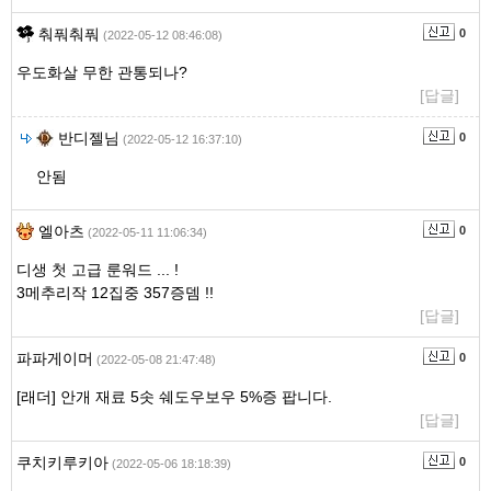
춰풔춰풔
0
(2022-05-12 08:46:08)
우도화살 무한 관통되나?
[답글]
반디젤님
0
(2022-05-12 16:37:10)
안됨
엘아츠
0
(2022-05-11 11:06:34)
디생 첫 고급 룬워드 ... !
3메추리작 12집중 357증뎀 !!
[답글]
파파게이머
0
(2022-05-08 21:47:48)
[래더] 안개 재료 5솟 쉐도우보우 5%증 팝니다.
[답글]
쿠치키루키아
0
(2022-05-06 18:18:39)