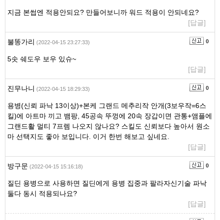
지금 본썹엔 적용안되요? 만들어보니까 워드 적용이 안되네요?
[답글]
불똥가리
0
(2022-04-15 23:27:33)
5솟 쉐도우 보우 있슈~
[답글]
진무나니
0
(2022-04-15 18:29:33)
용병(신뢰 파낙 13이상)+본케 그랜드 메추리작 안개(3보우작=6스
킬)에 아트마 끼고 뱀팡, 45공속 뚜껑에 20속 장갑이면 관통+앰플에
그랜드활 멀티 7프렘 나오지 않나요? 스킬도 신뢰보다 높아서 원소
마 선택지도 좋아 보입니다. 이거 한번 해보고 싶네요.
[답글]
방구문
0
(2022-04-15 15:16:18)
질딘 용병으로 사용하면 질딘에게 용병 집중과 팔라자신기술 파낙
둘다 동시 적용되나요?
[답글]