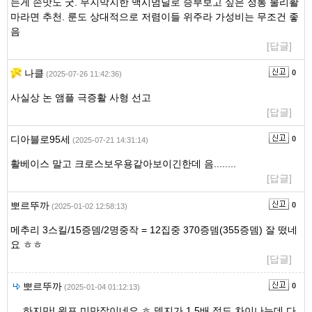
는게 손맛도 굿. 무지막지한 맥시멈딜로 승부보고 싶은 정통 물리활
마라면 추천. 룬도 상대적으로 저렴이들 위주라 가성비는 무조건 좋
음
[답글]
나클
0
(2025-07-26 11:42:36)
사실상 논 앰플 극증활 사형 선고
[답글]
디아블로95세
0
(2025-07-21 14:31:14)
활베이스 말고 크로스보우용같아보이긴한데 음........
[답글]
뽀르뚜까
0
(2025-01-02 12:58:13)
메추리 3스킬/15증뎀/2명중작 = 12집중 370증뎀(355증뎀) 잘 떴네
요 ㅎㅎ
[답글]
뽀르뚜까
0
(2025-01-04 01:12:13)
하지만! 윈포 미만잡이네요 ㅎ 뎀지가 1.5배 정도 차이나는데 다