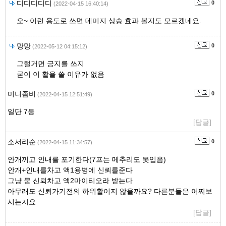
디디디디디
0
(2022-04-15 16:40:14)
오~ 이런 용도로 쓰면 데미지 상승 효과 볼지도 모르겠네요.
망망
0
(2022-05-12 04:15:12)
그럴거면 긍지를 쓰지
굳이 이 활을 쓸 이유가 없음
미니좀비
0
(2022-04-15 12:51:49)
일단 7등
[답글]
소서리순
0
(2022-04-15 11:34:57)
안개끼고 인내를 포기한다(7프는 메추리도 못입음)
안개+인내를차고 액1용병에 신뢰를준다
그냥 묻 신뢰차고 액2마이티오라 받는다
아무래도 신뢰가기전의 하위활이지 않을까요? 다른분들은 어찌보
시는지요
[답글]