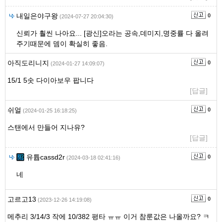
내일은야구왕
0
(2024-07-27 20:04:30)
신뢰가 훨씬 나아요... [광신]오라는 공속,데미지,명중률 다 올려
주기때문에 뎀이 확실히 좋음.
아직도리니지
0
(2024-01-27 14:09:07)
15/1 5솟 다이아보우 팝니다
[답글]
쉬얼
0
(2024-01-25 16:18:25)
스탠에서 만들어 지나유?
[답글]
유튭cassd2r
0
(2024-03-18 02:41:16)
네
고르고13
0
(2023-12-26 14:19:08)
메추리 3/14/3 작에 10/382 평타 ㅠㅠ 이거 참룬값은 나올까요? ㅋ