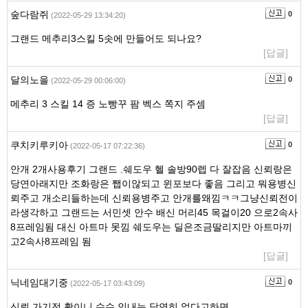
숲다람쥐
0
(2022-05-29 13:34:20)
그랜드 메추리3스킬 5솟에 만들어도 되나요?
[답글]
달의노을
0
(2022-05-29 00:06:00)
메추리 3 스킬 14 증 노빵꾸 팜 벡스 쪽지 주셈
[답글]
쿠치키루키아
0
(2022-05-17 07:22:36)
안개 2개사용후기 그랜드 .쉐도우 헬 솔방90렙 다 잘잡음 신뢰랑은
당연아래지만 조화랑은 쨉이않되고 윈포보다 좋음 그리고 뭐용병신
뢰주고 개소리들하는데 신뢰용병주고 안개를왜낌ㅋㅋ그냥신뢰전이
라생각하고 그랜드는 서민셋 안수 배신 머리45 목걸이20 으로2속사
8프레임됨 대신 아트마 못낌 쉐도우는 딜은조금딸리지만 아트마끼
고2속사8프레임 됨
[답글]
닉네임대기중
0
(2022-05-17 03:43:09)
신뢰 가기전 활이니 수수 인내는 당연히 없다고하면