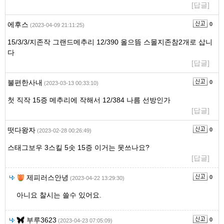
[답글]
에후스
0
(2023-04-09 21:11:25)
15/3/3/지존작 그랜드메추리 12/390 올으뜸 스몰지존참2개로 삽니
다
[답글]
불편한사내
0
(2023-03-13 00:33:10)
첫 직작 15증 메추리에 작해서 12/384 나름 선방인가
[답글]
떳다왕자
0
(2023-02-28 00:26:49)
스태그보우 3스킬 5솟 15증 이거는 못쓰나요?
[답글]
제피러스안녕
0
(2023-04-22 13:29:30)
아니요 찰시는 쓸수 있어요.
부루3623
0
(2023-04-23 07:05:09)