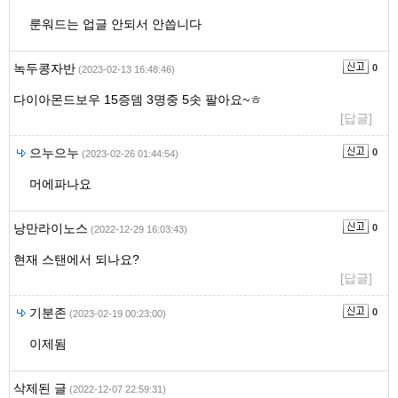
룬워드는 업글 안되서 안씁니다
녹두콩자반
0
(2023-02-13 16:48:46)
다이아몬드보우 15증뎀 3명중 5솟 팔아요~ㅎ
[답글]
으누으누
0
(2023-02-26 01:44:54)
머에파나요
낭만라이노스
0
(2022-12-29 16:03:43)
현재 스탠에서 되나요?
[답글]
기분존
0
(2023-02-19 00:23:00)
이제됨
삭제된 글
(2022-12-07 22:59:31)