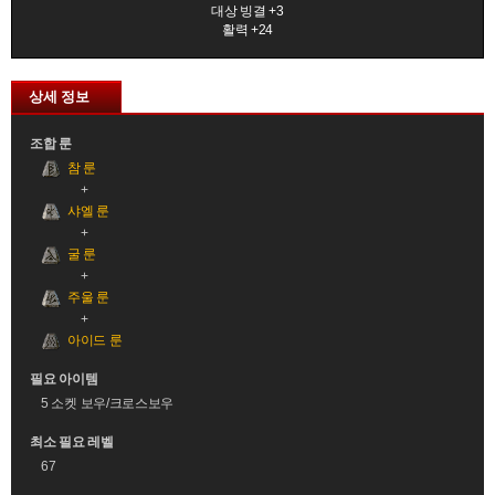
대상 빙결 +3
활력 +24
상세 정보
조합 룬
참 룬
샤엘 룬
굴 룬
주울 룬
아이드 룬
필요 아이템
5 소켓 보우/크로스보우
최소 필요 레벨
67