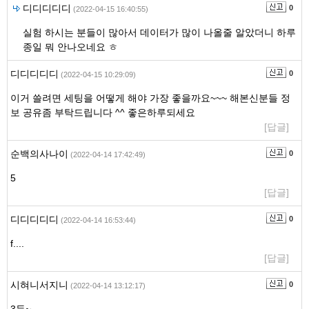
디디디디디
0
(2022-04-15 16:40:55)
실험 하시는 분들이 많아서 데이터가 많이 나올줄 알았더니 하루
종일 뭐 안나오네요 ㅎ
디디디디디
0
(2022-04-15 10:29:09)
이거 쓸려면 세팅을 어떻게 해야 가장 좋을까요~~~ 해본신분들 정
보 공유좀 부탁드립니다 ^^ 좋은하루되세요
[답글]
순백의사나이
0
(2022-04-14 17:42:49)
5
[답글]
디디디디디
0
(2022-04-14 16:53:44)
f....
[답글]
시혀니서지니
0
(2022-04-14 13:12:17)