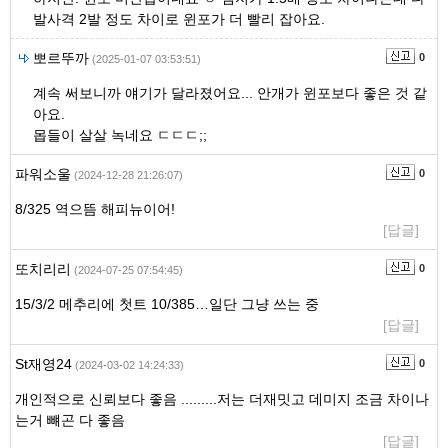
발사격 2발 정도 차이로 윈포가 더 빨리 잡아요.
뽀르뚜까
0
(2025-01-07 03:53:51)
계속 써보니까 얘기가 달라졌어요... 안개가 윈포보다 좋은 것 같
아요.
몹들이 살살 녹네요 ㄷㄷㄷ;;
파워소울
0
(2024-12-28 21:26:07)
8/325 역으뜸 해피뉴이어!
[답글]
또치리리
0
(2024-07-25 07:54:45)
15/3/2 메추리에 첫트 10/385…일단 그냥 쓰는 중
[답글]
St재영24
0
(2024-03-02 14:24:33)
개인적으로 신뢰보다 좋음 .........저는 더재밋고 데미지 조금 차이나
는거 뺴곤 다 좋음
[답글]