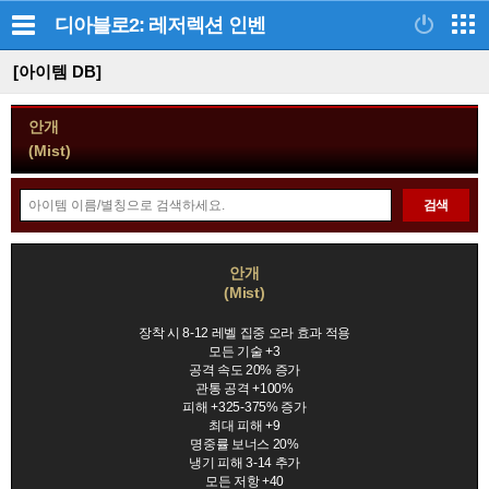
디아블로2: 레저렉션
인벤
[아이템 DB]
안개
(Mist)
아
검색
이
템
정
검
안개
보
(Mist)
색
모
음
장착 시 8-12 레벨 집중 오라 효과 적용
모든 기술 +3
공격 속도 20% 증가
관통 공격 +100%
피해 +325-375% 증가
최대 피해 +9
명중률 보너스 20%
냉기 피해 3-14 추가
모든 저항 +40