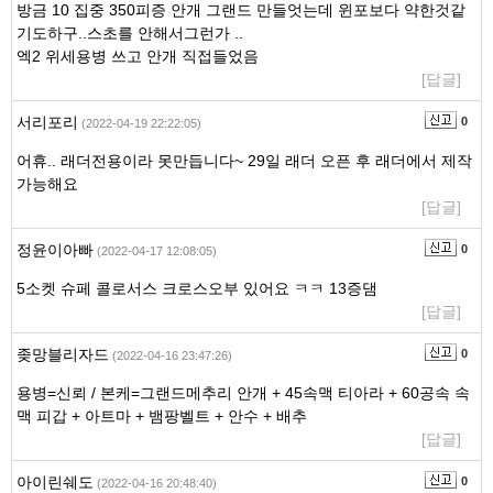
방금 10 집중 350피증 안개 그랜드 만들엇는데 윈포보다 약한것같
기도하구..스초를 안해서그런가 ..
엑2 위세용병 쓰고 안개 직접들었음
[답글]
서리포리
0
(2022-04-19 22:22:05)
어휴.. 래더전용이라 못만듭니다~ 29일 래더 오픈 후 래더에서 제작
가능해요
[답글]
정윤이아빠
0
(2022-04-17 12:08:05)
5소켓 슈페 콜로서스 크로스오부 있어요 ㅋㅋ 13증댐
[답글]
좆망블리자드
0
(2022-04-16 23:47:26)
용병=신뢰 / 본케=그랜드메추리 안개 + 45속맥 티아라 + 60공속 속
맥 피갑 + 아트마 + 뱀팡벨트 + 안수 + 배추
[답글]
아이린쉐도
0
(2022-04-16 20:48:40)