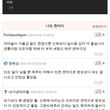
버전
2.4
댓
나도 한마디
코멘트(
83
)
글
영
Poohpoohgom
0
(2026-04-06 13:29:23)
역
악마술사 거울상 빌드 한정으론 신뢰보다 실사용 감이 더 좋습니다
관통이랑 모든저항 덕에 타 부위 세팅도 매우 편하구요
[답글]
한예성
0
(2025-09-25 22:10:30)
단순 딜이 낮을 뿐 메추리 작해서 쓰면 갠적으로 윈포보다 속도 잘
나오고 안정성 좋았음
[답글]
내가낸데어쩔
0
(2025-08-17 23:26:47)
보기보다 꽤 괜찮은 활. 신뢰에 비비는건 오바지만 갠적으로 윈포보
다 더 안정적이고 좋음. 그랜드메추리 안개는 딜도 묵직하게 들어가