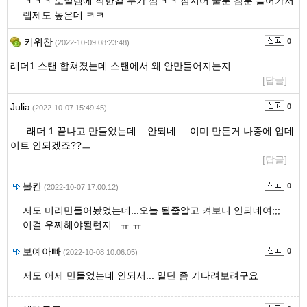
ㅋㅋㅋ 노멀템에 작한걸 누가 삼ㅋㅋ 심지어 굴룬 참룬 들어가서
렙제도 높은데 ㅋㅋ
키위찬
0
(2022-10-09 08:23:48)
래더1 스탠 합쳐졌는데 스탠에서 왜 안만들어지는지..
[답글]
Julia
0
(2022-10-07 15:49:45)
..... 래더 1 끝나고 만들었는데....안되네.... 이미 만든거 나중에 업데
이트 안되겠죠??ㅡ
[답글]
볼칸
0
(2022-10-07 17:00:12)
저도 미리만들어놨었는데...오늘 될줄알고 켜보니 안되네여;;;
이걸 우찌해야될런지...ㅠ.ㅠ
보예아빠
0
(2022-10-08 10:06:05)
저도 어제 만들었는데 안되서... 일단 좀 기다려보려구요