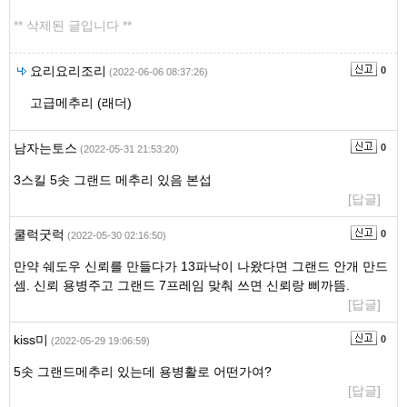
** 삭제된 글입니다 **
요리요리조리
0
(2022-06-06 08:37:26)
고급메추리 (래더)
남자는토스
0
(2022-05-31 21:53:20)
3스킬 5솟 그랜드 메추리 있음 본섭
[답글]
쿨럭굿럭
0
(2022-05-30 02:16:50)
만약 쉐도우 신뢰를 만들다가 13파낙이 나왔다면 그랜드 안개 만드
셈. 신뢰 용병주고 그랜드 7프레임 맞춰 쓰면 신뢰랑 삐까뜸.
[답글]
kiss미
0
(2022-05-29 19:06:59)
5솟 그랜드메추리 있는데 용병활로 어떤가여?
[답글]