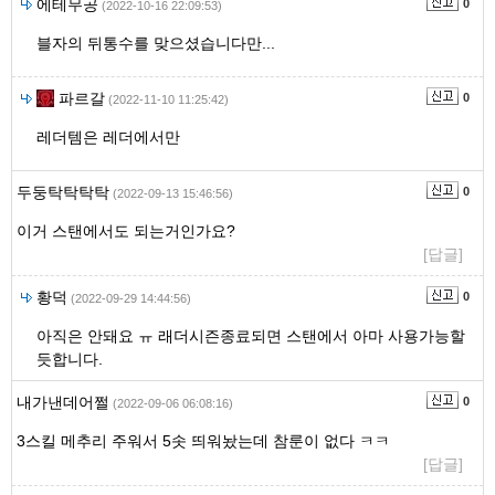
에테무공
0
(2022-10-16 22:09:53)
블자의 뒤통수를 맞으셨습니다만...
파르갈
0
(2022-11-10 11:25:42)
레더템은 레더에서만
두둥탁탁탁탁
0
(2022-09-13 15:46:56)
이거 스탠에서도 되는거인가요?
[답글]
황덕
0
(2022-09-29 14:44:56)
아직은 안돼요 ㅠ 래더시즌종료되면 스탠에서 아마 사용가능할
듯합니다.
내가낸데어쩔
0
(2022-09-06 06:08:16)
3스킬 메추리 주워서 5솟 띄워놨는데 참룬이 없다 ㅋㅋ
[답글]