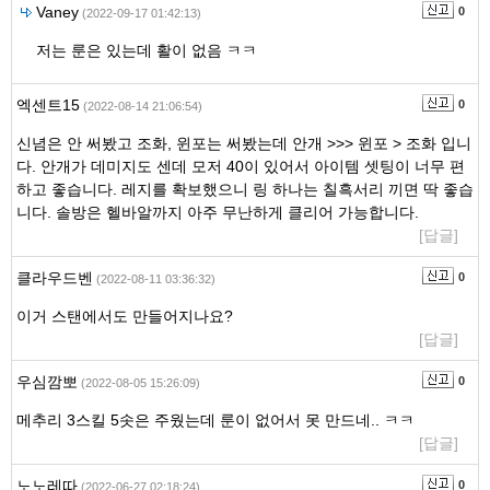
Vaney
0
(2022-09-17 01:42:13)
저는 룬은 있는데 활이 없음 ㅋㅋ
엑센트15
0
(2022-08-14 21:06:54)
신념은 안 써봤고 조화, 윈포는 써봤는데 안개 >>> 윈포 > 조화 입니
다. 안개가 데미지도 센데 모저 40이 있어서 아이템 셋팅이 너무 편
하고 좋습니다. 레지를 확보했으니 링 하나는 칠흑서리 끼면 딱 좋습
니다. 솔방은 헬바알까지 아주 무난하게 클리어 가능합니다.
[답글]
클라우드벤
0
(2022-08-11 03:36:32)
이거 스탠에서도 만들어지나요?
[답글]
우심깜뽀
0
(2022-08-05 15:26:09)
메추리 3스킬 5솟은 주웠는데 룬이 없어서 못 만드네.. ㅋㅋ
[답글]
노노레따
0
(2022-06-27 02:18:24)