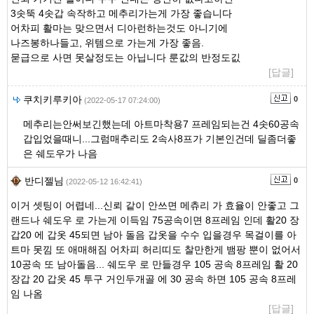
3솟뚝 4솟갑 속작하고 메추리가는게 가장 좋습니다
어차피 활마는 맞으면서 디아런하는것도 아니기에
나즈봉하나들고, 위템으로 가는게 가장 좋음.
묻급으로 사면 못살정도는 아닙니다 룬값의 반정도깂
[답글]
쿠치키루키아
0
(2022-05-17 07:24:00)
메추리는안써보긴했는데 아트마착용7 프레임되는건 4솟60공속
갑입었을때니...그럼매추리도 2속사8프가 기본인건데 딜좀더좋
은 쉐도우가 나음
반디젤님
0
(2022-05-12 16:42:41)
이거 셋팅이 어렵네...신뢰 같이 안쓰면 메츄리 가 효율이 안좋고 그
랜드나 쉐도우 로 가는게 이득임 75공속이면 8프레임 인데 활20 장
갑20 에 갑옷 45되면 남아 돌음 갑옷을 수수 입을경우 목걸이를 아
트마 못낌 또 애매해짐 어차피 허리띠도 찰만한게 뱀팡 뿐이 없어서
10공속 또 남아돌음... 쉐도우 로 만들경우 105 공속 8프레임 활 20
장갑 20 갑옷 45 투구 거인두개골 에 30 공속 하면 105 공속 8프레
임 나옴
[답글]