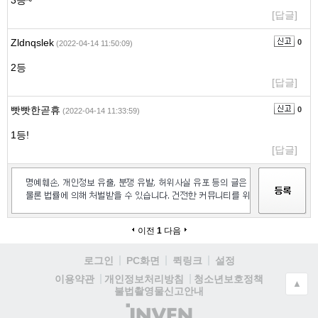
3등~
[답글]
Zldnqslek
0
(2022-04-14 11:50:09)
2등
[답글]
빳빳한곧휴
0
(2022-04-14 11:33:59)
1등!
[답글]
이전
1
다음
로그인
PC화면
퀵링크
설정
청소년보호정책
이용약관
개인정보처리방침
▲
불법촬영물신고안내
(주)