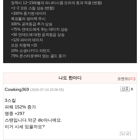
장착시 12~15레벨의 파나티시즘 오라의 효과 적용 (변함)
+1~2 모든 스킬 상승 (변함)
+330% 증가된 데미지
목표물의 방어력 무시
300% 공격등급 추가 상승
+75% 언데드에게 주는 데미지 상승
+50 언데드에 대한 공격등급 상승
+120 파이어 데미지
모든 저항력 +15
10% 소생시키다: 리턴드
75% 몬스터로부터 얻는 골드 증가
댓
나도 한마디
코멘트(
41
)
글
영
Cowking369
0
(2026-07-24 20:06:55)
역
3스킬
피해 152% 증가
명중 +297
스탠입니다.악군 dlc아니에요.
이거 시세 있을까요?
[답글]