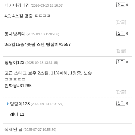
더기더깅더깅
0
(2026-03-13 18:16:03)
4솟 4스킬 명중 ㅍㅍㅍㅍ
[답글]
동내방위대
0
(2025-09-13 15:05:06)
3스킬15증4솟팜 스탠 땡잡이#3557
[답글]
탕탕이123
0
(2025-09-13 13:31:15)
고급 스태그 보우 2스킬, 11%피해, 1명중, 노솟
ㅍㅍㅍㅍㅍ
민짜응#31285
[답글]
탕탕이123
0
(2025-09-13 13:31:27)
래더 11
삭제된 글
(2025-07-27 10:55:30)