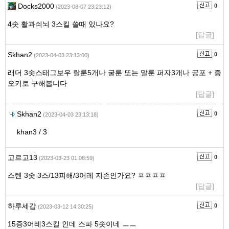
Docks2000
0
(2023-08-07 23:23:12)
4솟 활과쇠뇌 3스킬 쓸때 있나요?
[답글]
Skhan2
0
(2023-04-03 23:13:00)
래더 3솟스태그보우 랄룬5개나 굴룬 또는 말룬 퍼자3개나 공포 + 증
오키로 구해봅니다
[답글]
Skhan2
0
(2023-04-03 23:13:18)
khan3 / 3
고르고13
0
(2023-03-23 01:08:59)
스텐 3솟 3스/13피해/3어레 지존인가요? ㅍㅍㅍㅍ
[답글]
하루세갑
0
(2023-03-12 14:30:25)
15증3어레3스킬 인데 스파 5솟이네 ㅡㅡ