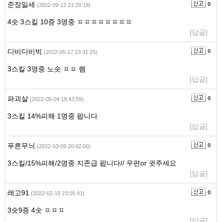
준장일세
0
(2022-09-12 21:29:18)
4솟 3스킬 10증 3명중 ㅍㅍㅍㅍㅍㅍㅍㅍ
[답글]
디비디비빅
0
(2022-05-17 23:31:25)
3스킬 3명중 노솟 ㅍㅍ 렘
[답글]
파괴살
0
(2022-05-04 18:43:59)
3스킬 14%피해 1명중 팝니다
[답글]
푸른무늬
0
(2022-03-09 20:02:00)
3스킬/15%피해/2명중 지존급 팝니다// 우편or 귓주세요
[답글]
레고91
0
(2022-02-16 23:05:41)
3솟9증 4솟 ㅍㅍㅍ
[답글]