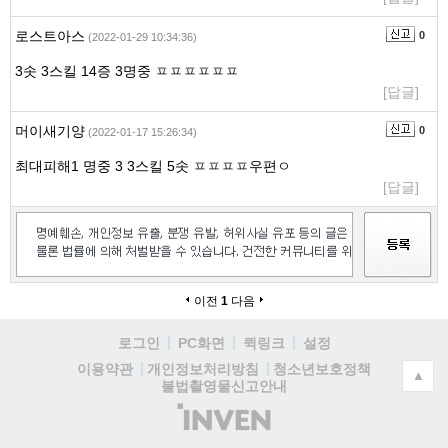
로스트아스
0
(2022-01-29 10:34:36)
3솟 3스킬 14증 3명중 ㅍㅍㅍㅍㅍㅍ
[답글]
머이새기양
0
(2022-01-17 15:26:34)
최대피해1 명중 3 3스킬 5솟 ㅍㅍㅍㅍ우편ㅇ
[답글]
이전
1
다음
로그인
PC화면
퀵링크
설정
청소년보호정책
이용약관
개인정보처리방침
▲
불법촬영물신고안내
(주)
인