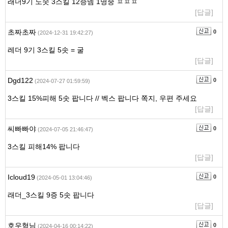
래더9기 노솟 3스킬 12증뎀 1명중 ㅍㅍㅍ
[답글]
초짜초짜
0
(2024-12-31 19:42:27)
레더 9기 3스킬 5솟 = 굴
[답글]
Dgd122
0
(2024-07-27 01:59:59)
3스킬 15%피해 5솟 팝니다 // 벡스 팝니다 쪽지, 우편 주세요
[답글]
씨빠빠야
0
(2024-07-05 21:46:47)
3스킬 피해14% 팝니다
[답글]
Icloud19
0
(2024-05-01 13:04:46)
래더_3스킬 9증 5솟 팝니다
[답글]
호우형님
0
(2024-04-16 00:14:22)