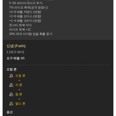
5~30 파이어 데미지 추가
7% 라이프 획득(공격 명중시)
+2~6 배틀 커맨드 (변함)
+1~6 배틀 오더스 (변함)
+1~4 배틀 크라이 (변함)
몬스터 회복 저지
라이프 회복 +12
30% 매직 아이템 얻을 확률 증가
신념 (Faith)
1.10(구 래더)
요구 레벨: 65
조합 룬
오움 룬
자 룬
렘 룬
엘드 룬
옵션