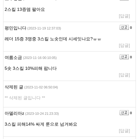
2스킬 13증뎀 팔아요
[답글]
평민입니다
0
(2023-11-19 12:37:03)
레더 15증 3명중 3스킬 노솟인데 시세잇나요?ㅠㅠ
[답글]
여름소금
0
(2023-11-16 00:10:05)
5솟 3스킬 10%피해 팝니다
[답글]
삭제된 글
(2023-11-02 06:50:04)
** 삭제된 글입니다 **
아델리아z
0
(2023-10-24 21:23:33)
3스킬 피해14% 싸게 룬으로 넘겨봐요
[답글]