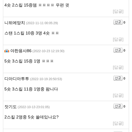
4솟 2스킬 15증뎀 ㅍㅍㅍㅍ 우편 귓
[답글]
니뒤에망치
0
(2022-11-11 00:05:29)
스탠 1스킬 10증 3명 4솟 ㅍㅍ
[답글]
야한용사86
0
(2022-10-23 12:19:30)
5솟 3스킬 15증 1명 ㅍㅍㅍ
[답글]
디아디아투투
0
(2022-10-19 20:50:53)
5솟 3스킬 11증 1명중 팜니다
[답글]
잣기도
0
(2022-10-13 23:01:05)
2스킬 2명중 5솟 쓸데있나요?
[답글]