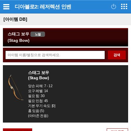
디아블로2: 레저렉션
인벤
[아이템 DB]
스태그 보우
노멀
(Stag Bow)
아
검색
이
템
정
검
스태그 보우
보
(Stag Bow)
색
모
양손 피해: 7 - 12
음
요구 레벨: 14
필요 힘: 30
필요 민첩: 45
기본 무기 속도: [0]
홈 있음 (5)
(아마존 전용)