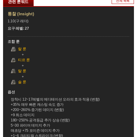
전체 목록
관련 룬워드
통찰 (Insight)
1.10(구 래더)
요구 레벨: 27
조합 룬
랄 룬
티르 룬
탈 룬
솔 룬
옵션
장착시 12~17레벨의 메디테이션 오라의 효과 적용 (변함)
+35% 매우 빠른 캐스팅 속도 증가
+200~260% 증가된 데미지 (변함)
+9 최소 데미지
180~250% 공격등급 추가 상승 (변함)
5~30 파이어 데미지 추가
매초당 +75 포이즌 데미지 추가
+1~6 크리티컬 스트라이크 (변함)