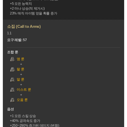
+5 모든 능력치
+2 마나 상승(적 제거시)
23% 매직 아이템 얻을 확률 증가
소집 (Call to Arms)
1.1
요구 레벨: 57
조합 룬
앰 룬
랄 룬
말 룬
이스트 룬
오움 룬
옵션
+1 모든 스킬 상승
+40% 공격속도 증가
+250~290% 증가된 데미지 (변함)