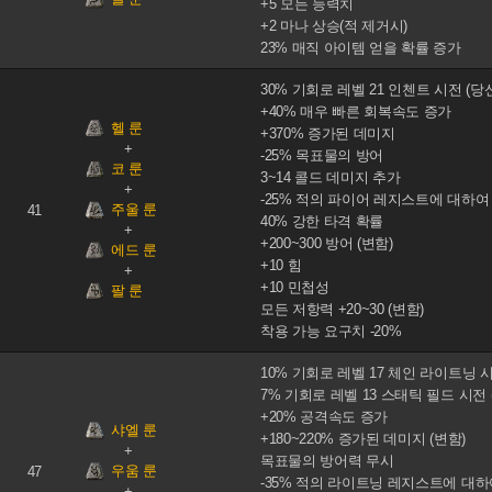
+5 모든 능력치
+2 마나 상승(적 제거시)
23% 매직 아이템 얻을 확률 증가
30% 기회로 레벨 21 인첸트 시전 (당
+40% 매우 빠른 회복속도 증가
헬 룬
+370% 증가된 데미지
-25% 목표물의 방어
코 룬
3~14 콜드 데미지 추가
-25% 적의 파이어 레지스트에 대하여
주울 룬
41
40% 강한 타격 확률
+200~300 방어 (변함)
에드 룬
+10 힘
+10 민첩성
팔 룬
모든 저항력 +20~30 (변함)
착용 가능 요구치 -20%
10% 기회로 레벨 17 체인 라이트닝 시
7% 기회로 레벨 13 스태틱 필드 시전 
+20% 공격속도 증가
샤엘 룬
+180~220% 증가된 데미지 (변함)
목표물의 방어력 무시
우움 룬
47
-35% 적의 라이트닝 레지스트에 대하