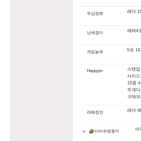
래더 1
우심깜뽀
에테4
난세경이
5솟 1
게임농부
스탠입
Happyjin
사이드 
15증 
두개다
구매의
래더 에
라떼장인
아
티비속멍뭉이