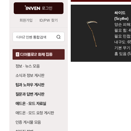
템
정
검
로그인
싸이드
보
색
(Scythe)
모
회원가입
ID/PW 찾기
양손 피해: 
음
필요 힘: 4
필요 민첩:
내구도: 6
기본 무기 속
홈 있음 (5
디아블로2 화제 집중
정보 · 뉴스 모음
소식과 정보 게시판
팁과 노하우 게시판
질문과 답변 게시판
애드온 · 모드 자료실
애드온 · 모드 요청 게시판
인증 게시물 모음