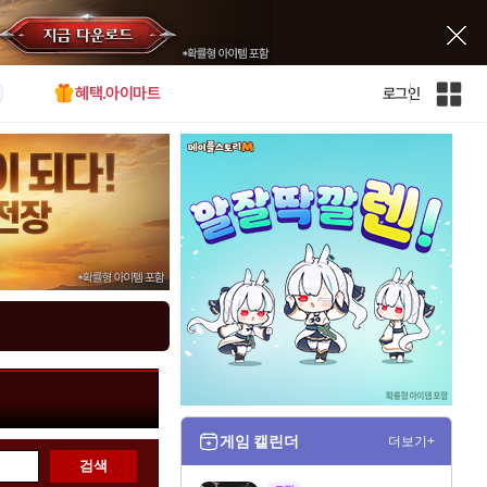
혜택.아이마트
로그인
인
벤
전
체
사
이
트
맵
게임 캘린더
더보기+
검색