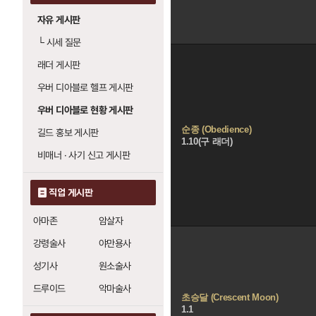
자유 게시판
└
시세 질문
래더 게시판
우버 디아블로 헬프 게시판
우버 디아블로 현황 게시판
순종 (Obedience)
길드 홍보 게시판
1.10(구 래더)
비매너 · 사기 신고 게시판
직업 게시판
아마존
암살자
강령술사
야만용사
성기사
원소술사
드루이드
악마술사
초승달 (Crescent Moon)
1.1