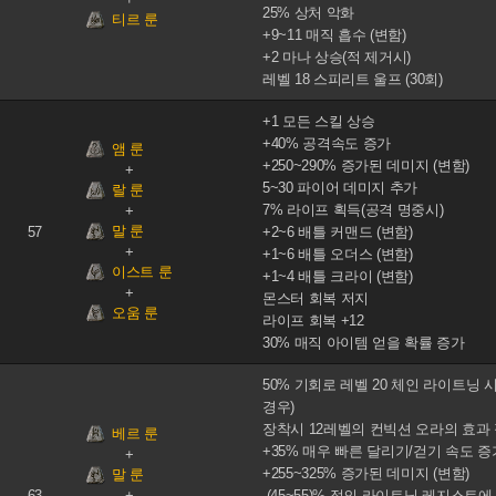
25% 상처 악화
티르 룬
+9~11 매직 흡수 (변함)
+2 마나 상승(적 제거시)
레벨 18 스피리트 울프 (30회)
+1 모든 스킬 상승
+40% 공격속도 증가
앰 룬
+250~290% 증가된 데미지 (변함)
5~30 파이어 데미지 추가
랄 룬
7% 라이프 획득(공격 명중시)
말 룬
57
+2~6 배틀 커맨드 (변함)
+1~6 배틀 오더스 (변함)
이스트 룬
+1~4 배틀 크라이 (변함)
몬스터 회복 저지
오움 룬
라이프 회복 +12
30% 매직 아이템 얻을 확률 증가
50% 기회로 레벨 20 체인 라이트닝 
경우)
장착시 12레벨의 컨빅션 오라의 효과
베르 룬
+35% 매우 빠른 달리기/걷기 속도 증
+255~325% 증가된 데미지 (변함)
말 룬
63
-(45~55)% 적의 라이트닝 레지스트에