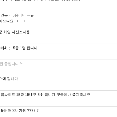
 먹엇는데 5솟이네 ㅠㅠ
어따쓰나요 ㅋㅋㅋ
종 화염 사신소서용
테4솟 15증 1명 팝니다
제된 글입니다 **
스에 팝니다
고급싸이드 15증 15내구 5솟 팜니다 댓글이나 쪽지줒세요
 5솟 어ㄸ너가요 ???? ?