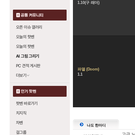
1.10(구 래더)
공통 커뮤니티
오픈 이슈 갤러리
오늘의 핫벤
오늘의 팟벤
AI 그림 그리기
PC 견적 게시판
파멸 (Doom)
1.1
더보기
인기 팟벤
팟벤 바로가기
치지직
댓
글
차벤
나도 한마디
영
걸그룹
고급 노
역