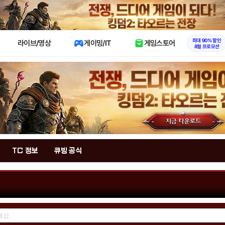
X
최대 90% 할인
라이브/영상
게이밍/IT
게임스토어
8월 프로모션
TC 정보
큐빙 공식