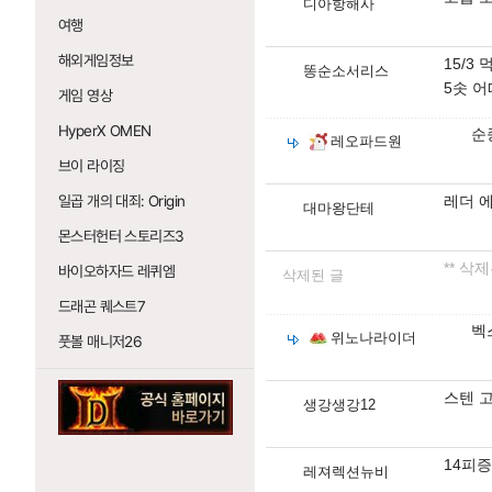
디아항해사
여행
해외게임정보
15/3
똥순소서리스
5솟 
게임 영상
HyperX OMEN
순
레오파드원
브이 라이징
일곱 개의 대죄: Origin
레더 에
대마왕단테
몬스터헌터 스토리즈3
** 삭
바이오하자드 레퀴엠
삭제된 글
드래곤 퀘스트7
벡
위노나라이더
풋볼 매니저26
스텐 
생강생강12
14피증
레져렉션뉴비