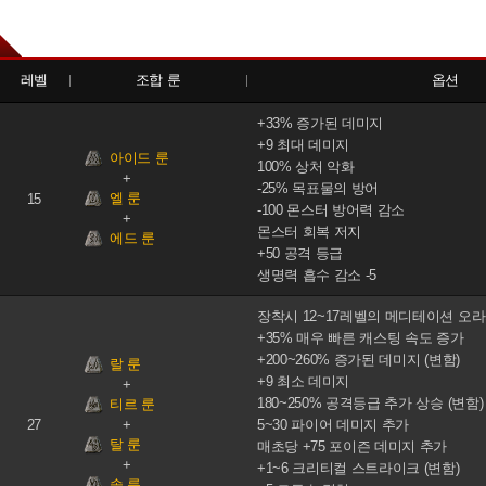
레벨
조합 룬
옵션
+33% 증가된 데미지
+9 최대 데미지
아이드 룬
100% 상처 악화
-25% 목표물의 방어
엘 룬
15
-100 몬스터 방어력 감소
몬스터 회복 저지
에드 룬
+50 공격 등급
생명력 흡수 감소 -5
장착시 12~17레벨의 메디테이션 오라
+35% 매우 빠른 캐스팅 속도 증가
+200~260% 증가된 데미지 (변함)
랄 룬
+9 최소 데미지
180~250% 공격등급 추가 상승 (변함)
티르 룬
27
5~30 파이어 데미지 추가
탈 룬
매초당 +75 포이즌 데미지 추가
+1~6 크리티컬 스트라이크 (변함)
솔 룬