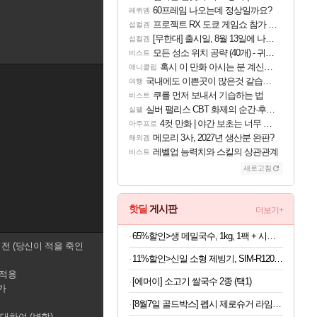
60프레임 나오는데 정상일까요?
레퀴엠
프로젝트 RX 도쿄 게임쇼 참가 결정
섭컬겜
[무한대] 출시일, 8월 13일에 나오나
섭컬겜
모든 성소 위치 공략 (40개) - 귀환한 영혼 도전과제
비스트
혹시 이 만화 아시는 분 계신가요
애니클립
국내에도 이쁜곳이 많은것 같습니다
여행
쿠를 먼저 보내서 기습하는 법
비스트
실버 팰리스 CBT 화제의 순간·후기 모음
실팰
4컷 만화 | 야간 보초는 너무 힘들어
아주프로
메모리 3사, 2027년 생산분 완판?
해외겜
레벨업 능력치와 스킬의 상관관계
비스트
새로고침
핫딜
게시판
더보기+
65%할인>생 메밀국수, 1kg, 1팩 + 시원한 메밀장, 40g, 6개
시전 (당신이 적을 죽인
11%할인>신일 소형 제빙기, SIM-R120BH, 본품만
 적용
[에머이] 소고기 쌀국수 2종 (택1)
가
[8월7일 골드박스] 펩시 제로슈거 라임향 무라벨, 300ml, 20개
 대하여 (변함)