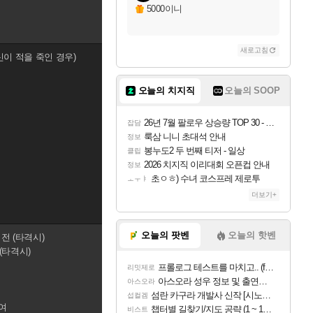
5000이니
새로고침
신이 적을 죽인 경우)
오늘의 치지직
오늘의 SOOP
26년 7월 팔로우 상승량 TOP 30 - 월간 치지직
잡담
룩삼 니니 초대석 안내
정보
봉누도2 두 번째 티저 - 일상
클립
2026 치지직 이리대회 오픈컵 안내
정보
초ㅇㅎ) 수녀 코스프레 제로투
ㅗㅜㅑ
더보기+
오늘의 팟벤
오늘의 핫벤
전 (타격시)
(타격시)
프롤로그 테스트를 마치고.. (feat. 리아)
리밋제로
아스오라 성우 정보 및 출연작 모음
아스오라
섬란 카구라 개발사 신작 [시노비 넥서스] 연내 출시 예정
섭컬겜
여
챕터별 길찾기/지도 공략 (1 ~ 12장)
비스트