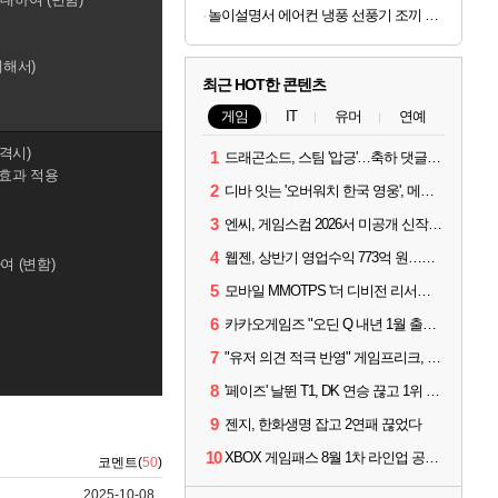
놀이설명서 에어컨 냉풍 선풍기 조끼 옷 작업복 네이비 보조배터리10000mAh
례해서)
최근 HOT한 콘텐츠
게임
IT
유머
연예
타격시)
1
드래곤소드, 스팀 '압긍'…축하 댓글 달고 게임 코드 받자!
 효과 적용
2
디바 잇는 '오버워치 한국 영웅', 메카 파일럿 디몬 나온다
3
엔씨, 게임스컴 2026서 미공개 신작 최초 공개
4
웹젠, 상반기 영업수익 773억 원…순이익 89% 증가
여 (변함)
5
모바일 MMOTPS '더 디비전 리서전스', 6일 스팀에도 출시
6
카카오게임즈 "오딘 Q 내년 1월 출시, 연기는 없다"
7
"유저 의견 적극 반영" 게임프리크, 비스트 오브 리인카네이션 개선 나선다
8
'페이즈' 날뛴 T1, DK 연승 끊고 1위 지켜
9
젠지, 한화생명 잡고 2연패 끊었다
10
XBOX 게임패스 8월 1차 라인업 공개... '비스트 오브 리인카네이션' 즉시 합류
코멘트(
50
)
2025-10-08