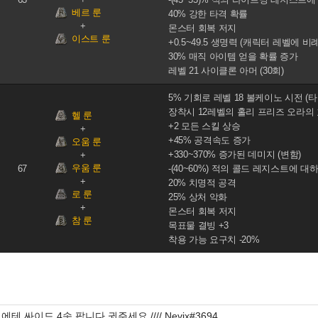
베르 룬
40% 강한 타격 확률
몬스터 회복 저지
이스트 룬
+0.5~49.5 생명력 (캐릭터 레벨에 비
30% 매직 아이템 얻을 확률 증가
레벨 21 사이클론 아머 (30회)
5% 기회로 레벨 18 볼케이노 시전 (
장착시 12레벨의 홀리 프리즈 오라의
헬 룬
+2 모든 스킬 상승
+45% 공격속도 증가
오움 룬
+330~370% 증가된 데미지 (변함)
우움 룬
67
-(40~60%) 적의 콜드 레지스트에 대하
20% 치명적 공격
로 룬
25% 상처 악화
몬스터 회복 저지
참 룬
목표물 결빙 +3
착용 가능 요구치 -20%
에테 싸이드 4솟 팝니다 귓주세요 //// Nevix#3694