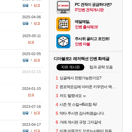
PC 견적이 궁금하다면?
답글
신고
IT인벤 견적게시판
2025-04-06
매일매일,
답글
신고
인벤 출석체크!
2025-05-11
주사위 굴리고 포인트!
신고
인벤 마블
2025-02-05
디아블로2: 레저렉션 인벤 화제글
답글
신고
자유 게시판
팁과 공략 모음
2024-01-15
1
싱글에서 전령가능한가요?
2
윈포먹은김에 아마존 키우면서 액트미는데 자룬이?
2024-01-15
신고
3
저도 털렸네요 ㅠ
4
시즌 첫 스킬+45피참 득!
2023-07-16
5
답글
신고
막타 주시면 감사하겠습니다.
6
거래 게시판 규정 그지같네
2023-04-17
7
이겜 아무것도 모르는사람이 처음 시작하기 괜찮나요?
답글
신고