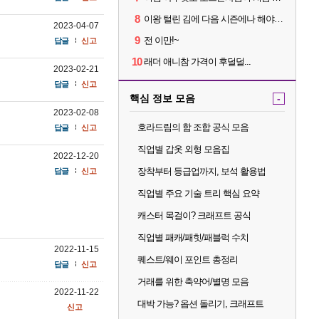
8
이왕 털린 김에 다음 시즌에나 해야겠네요
2023-04-07
9
전 이만!~
답글
신고
10
래더 애니참 가격이 후덜덜...
2023-02-21
답글
신고
핵심 정보 모음
-
2023-02-08
호라드림의 함 조합 공식 모음
답글
신고
직업별 갑옷 외형 모음집
2022-12-20
장착부터 등급업까지, 보석 활용법
답글
신고
직업별 주요 기술 트리 핵심 요약
캐스터 목걸이? 크래프트 공식
직업별 패캐/패힛/패블럭 수치
2022-11-15
퀘스트/웨이 포인트 총정리
답글
신고
거래를 위한 축약어/별명 모음
2022-11-22
대박 가능? 옵션 돌리기, 크래프트
신고