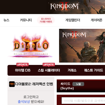
로스트아크
뉴스
커뮤니티
게임캘린더
게이머존
기대평 이벤트
아이템 DB
스킬 시뮬레이터
거래소
퀘스트 가이드
싸이드
디아블로2: 레저렉션 인벤
노멀
(Scythe)
아
로그인하고
출석보상
받으세요!
이