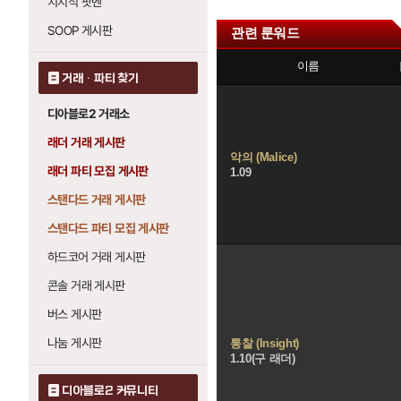
치지직 팟벤
SOOP 게시판
관련 룬워드
이름
거래 · 파티 찾기
디아블로2 거래소
래더 거래 게시판
악의 (Malice)
래더 파티 모집 게시판
1.09
스탠다드 거래 게시판
스탠다드 파티 모집 게시판
하드코어 거래 게시판
콘솔 거래 게시판
버스 게시판
나눔 게시판
통찰 (Insight)
1.10(구 래더)
디아블로2 커뮤니티