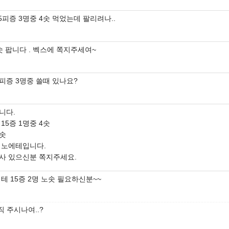
5피증 3명중 4솟 먹었는데 팔리려나..
솟 팝니다 . 벡스에 쪽지주세여~
5피증 3명중 쓸때 있나요?
니다.
15증 1명중 4솟
4솟
 노에테입니다.
사 있으신분 쪽지주세요.
테 15증 2명 노솟 필요하신분~~
직 주시나여..?