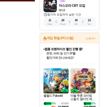
모집
아스오라 CBT 모집
08.19
참가자 모집까지 남은 기간
11
20
45
22
Days
Hours
Min
Sec
게임 핫딜 (PC/스팀)
스토어+
캡콤 프렌차이즈 할인 진행 중!
몬헌, 바하 등 인기 IP를
할인가에 만나보세요!
인벤게임즈 8월 특별 할인!
드래곤소드: 어웨이크닝 입점!
문명 7 특별 할인!
마블 투혼 파이팅 소울즈 정식출시!
귀무자: 검의 길 예약 판매 중!
비스트 오브 리인카네이션 정식 출시!
커세어 코브 출시 기념 할인!
더 렐릭 퍼스트 가디언 정식 출시
베데스다 40주년 기념 할인 중!
캡콤 일부 상품 상시 할인
스타워즈 은하계 레이서
로블록스 기프트 카드 공식 입점
인기 퍼블리셔 모음!
스팀으로 만나는 드래곤소드!
조선&고려 DLC 출시 예정
마블 히어로 총 출동&화려한 격투!
10% 할인과
게임프릭 신작 IP
해적'섬'을 발전시키자!
설화x하드코어 액션!
베데스다의 명작들을
몬헌 와일즈 & 드래곤즈 도그마2
인벤게임즈에서 10% 추가 적립
Robux를 가장 안전하고
최대 90% 할인가를 만나보세요!
네이버혜택과 함께 만나보세요!
50%할인&추가 적립까지!
네이버 포인트 혜택까지!
이니&베니 혜택까지!
네이버 혜택가와 함께 예약하세요!
할인&네이버혜택으로 만나보세요!
네이버페이 혜택과 만나보세요!
40주년 프로모션으로 만나보세요!
일부 에디션 상시 할인!
혜택으로 예약 판매 중
편안하게 충전하세요
팰월드 Palworld
마블 투혼 파이팅
소울즈 얼티밋 에디
션 MARVEL Tokon
5%
32,000
5%
Fighting Souls Ultima