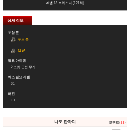
레벨 13 트위스터 (127회)
상세 정보
조합 룬
수르 룬
엘 룬
필요 아이템
2 소켓 근접 무기
최소 필요 레벨
61
버전
1.1
댓
나도 한마디
코멘트(
11
)
글