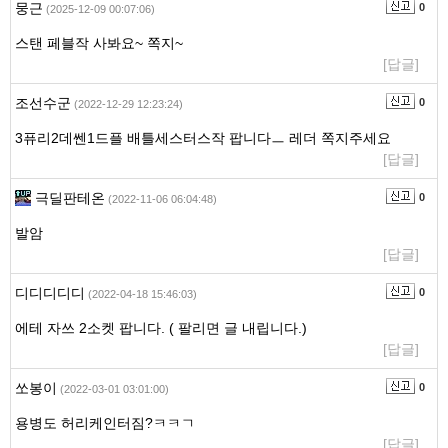
영
뭉근
0
(2025-12-09 00:07:06)
역
스탠 페블작 사봐요~ 쪽지~
[답글]
조선수군
0
(2022-12-29 12:23:24)
3퓨리2데쎈1드플 배틀세스터스작 팝니다ㅡ 레더 쪽지주세요
[답글]
극딜판테온
0
(2022-11-06 06:04:48)
발암
[답글]
디디디디디
0
(2022-04-18 15:46:03)
에테 자쓰 2소켓 팝니다. ( 팔리면 글 내립니다.)
[답글]
쏘봉이
0
(2022-03-01 03:01:00)
용병도 허리케인터짐?ㅋㅋㄱ
[답글]