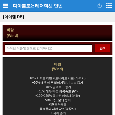
디아블로2: 레저렉션
인벤
[아이템 DB]
바람
(Wind)
아
검색
이
템
정
검
바람
보
(Wind)
색
모
음
10% 기회로 레벨 9 토네이도 시전 (타격시)
+20% 매우 빠른 달리기/걷기 속도 증가
+40% 공격속도 증가
+15% 매우 빠른 회복속도 증가
+120~160% 증가된 데미지 (변함)
-50% 목표물의 방어
+50 공격등급
목표물의 시야 감소(명중시)
+1 시야 증가