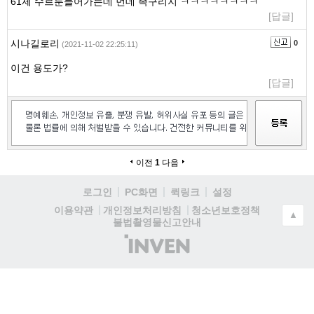
61제 수르룬들어가는데 먼데 족구리지 ㅋㅋㅋㅋㅋㅋㅋㅋ
[답글]
시나길로리
0
(2021-11-02 22:25:11)
이건 용도가?
[답글]
이전
1
다음
로그인
PC화면
퀵링크
설정
청소년보호정책
이용약관
개인정보처리방침
▲
불법촬영물신고안내
(주)
인
벤