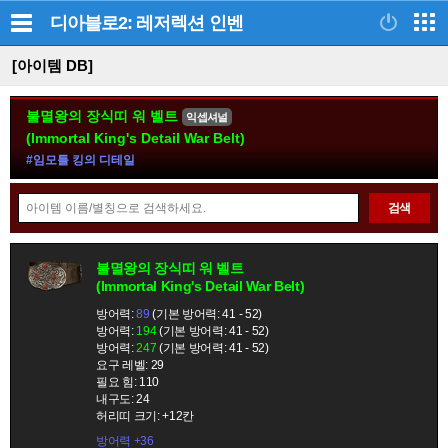
디아블로2: 레저렉션
인벤
[아이템 DB]
불멸왕의 장식띠 워 벨트
익셉셔널
(Immortal King's Detail War Belt)
#임모틀 킹의 디테일
아
검색
이
템
정
검
불멸왕의 장식띠 워 벨트
보
(Immortal King's Detail War Belt)
색
모
방어력:
89
(기본 방어력: 41 - 52)
음
방어력:
194
(기본 방어력: 41 - 52)
방어력:
247
(기본 방어력: 41 - 52)
요구 레벨: 29
필요 힘: 110
내구도: 24
허리띠 크기: +12칸
방어력 +36