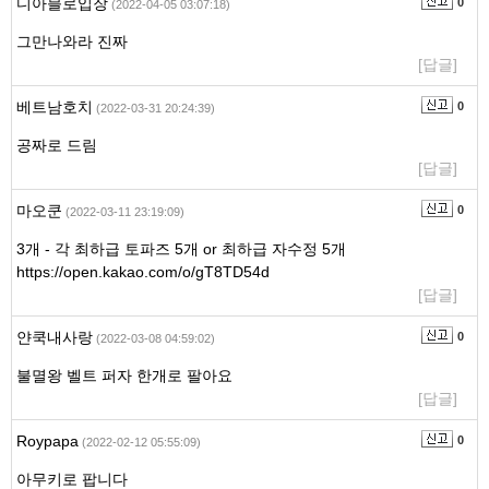
디아블로입장
0
(2022-04-05 03:07:18)
그만나와라 진짜
[답글]
베트남호치
0
(2022-03-31 20:24:39)
공짜로 드림
[답글]
마오쿤
0
(2022-03-11 23:19:09)
3개 - 각 최하급 토파즈 5개 or 최하급 자수정 5개
https://open.kakao.com/o/gT8TD54d
[답글]
얀쿡내사랑
0
(2022-03-08 04:59:02)
불멸왕 벨트 퍼자 한개로 팔아요
[답글]
Roypapa
0
(2022-02-12 05:55:09)
아무키로 팝니다