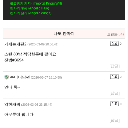
불멸왕의 의지 (Immortal King's Will)
천사의 후광 (Angelic Halo)
천사의 날개 (Angelic Wings)
댓
나도 한마디
코멘트(
34
)
글
영
가재는걔편2
0
(2026-03-09 20:06:41)
역
스탠 89방 적당한룬에 팔아요
진범#3694
[답글]
수미니남편
0
(2026-03-07 18:10:50)
안다 툭~
[답글]
약한캐릭
0
(2026-03-05 23:15:44)
아무룬에 팝니다
[답글]