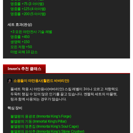
명중률 +75 (3 아이템)
명중률 +125 (4 아이템)
명중률 +200 (5 아이템)
세트 효과(완성)
+3 모든 야만전사 기술 레벨
명중률 +450
생명력 +150
모든 저항 +50
마법 피해 10 감소
Inven's 추천 클래스
소용돌이 야만용사(훨윈드 바바리안)
풀세트 착용 시 야만용사(바바리안) 스킬 레벨이 3이나 오르고 저항력도
두둑히 챙길 수 있어 많은 인기를 끌고 있습니다. 엔젤릭 세트의 아뮬렛,
링과 함께 사용되는 경우가 많습니다.
핵심 장비
불멸왕의 용광로 (Immortal King's Forge)
불멸왕의 기둥 (Immortal King's Pillar)
불멸왕의 영혼집 (Immortal King's Soul Cage)
불멸왕의 파석추 (Immortal King's Stone Crusher)