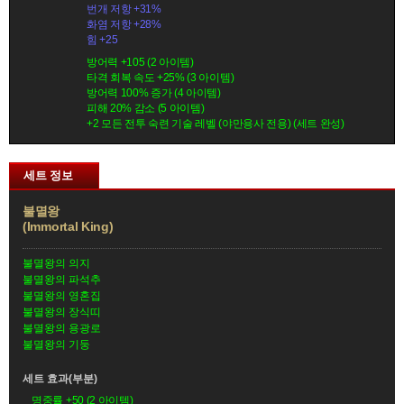
번개 저항 +31%
화염 저항 +28%
힘 +25
방어력 +105 (2 아이템)
타격 회복 속도 +25% (3 아이템)
방어력 100% 증가 (4 아이템)
피해 20% 감소 (5 아이템)
+2 모든 전투 숙련 기술 레벨 (야만용사 전용) (세트 완성)
세트 정보
불멸왕
(Immortal King)
불멸왕의 의지
불멸왕의 파석추
불멸왕의 영혼집
불멸왕의 장식띠
불멸왕의 용광로
불멸왕의 기둥
세트 효과(부분)
명중률 +50 (2 아이템)