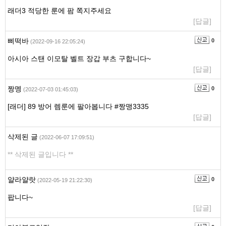
래더3 적당한 룬에 팜 쪽지주세요
[답글]
삐떡바
0
(2022-09-16 22:05:24)
아시아 스탠 이모탈 벨트 장갑 부츠 구합니다~
[답글]
짱멩
0
(2022-07-03 01:45:03)
[래더] 89 방어 렘룬에 팔아봅니다 #짱맹3335
[답글]
삭제된 글
(2022-06-07 17:09:51)
** 삭제된 글입니다 **
얄라얄랏
0
(2022-05-19 21:22:30)
팝니다~
[답글]