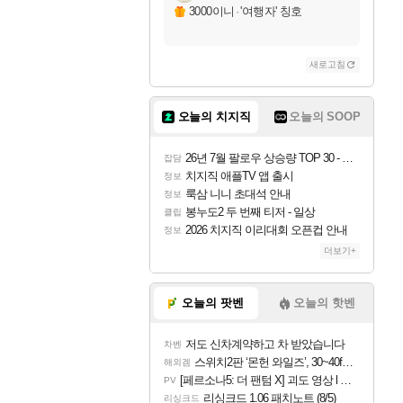
3000이니
·
'여행자' 칭호
새로고침
오늘의 치지직
오늘의 SOOP
26년 7월 팔로우 상승량 TOP 30 - 월간 치지직
잡담
치지직 애플TV 앱 출시
정보
룩삼 니니 초대석 안내
정보
봉누도2 두 번째 티저 - 일상
클립
2026 치지직 이리대회 오픈컵 안내
정보
더보기+
오늘의 팟벤
오늘의 핫벤
저도 신차계약하고 차 받았습니다
차벤
스위치2판 ‘몬헌 와일즈’, 30~40fps 목표 추정
해외겜
[페르소나5: 더 팬텀 X] 괴도 영상 l 타카마키 안·댄싱 스타
PV
리싱크드 1.06 패치노트 (8/5)
리싱크드