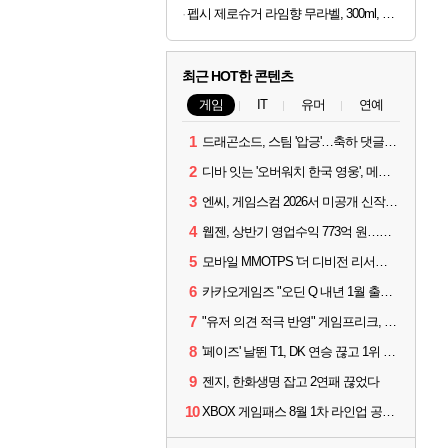
펩시 제로슈거 라임향 무라벨, 300ml, 20개
최근 HOT한 콘텐츠
게임
IT
유머
연예
1
드래곤소드, 스팀 '압긍'…축하 댓글 달고 게임 코드 받자!
2
디바 잇는 '오버워치 한국 영웅', 메카 파일럿 디몬 나온다
3
엔씨, 게임스컴 2026서 미공개 신작 최초 공개
4
웹젠, 상반기 영업수익 773억 원…순이익 89% 증가
5
모바일 MMOTPS '더 디비전 리서전스', 6일 스팀에도 출시
6
카카오게임즈 "오딘 Q 내년 1월 출시, 연기는 없다"
7
"유저 의견 적극 반영" 게임프리크, 비스트 오브 리인카네이션 개선 나선다
8
'페이즈' 날뛴 T1, DK 연승 끊고 1위 지켜
9
젠지, 한화생명 잡고 2연패 끊었다
10
XBOX 게임패스 8월 1차 라인업 공개... '비스트 오브 리인카네이션' 즉시 합류