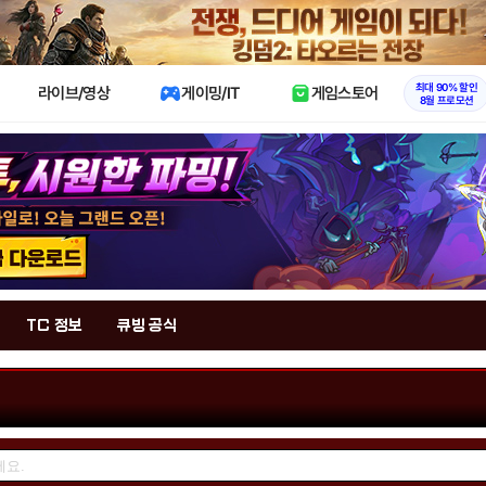
X
최대 90% 할인
라이브/영상
게이밍/IT
게임스토어
8월 프로모션
TC 정보
큐빙 공식