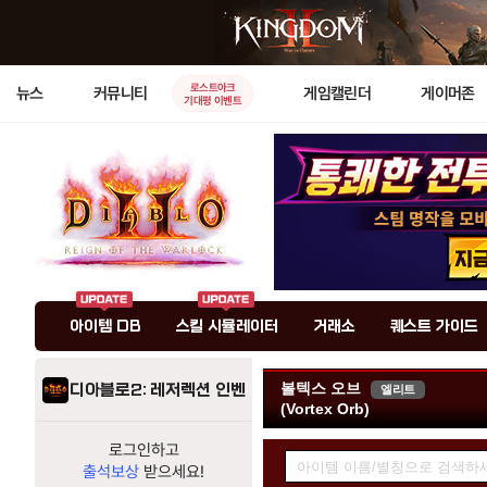
로스트아크
뉴스
커뮤니티
게임캘린더
게이머존
기대평 이벤트
아이템 DB
스킬 시뮬레이터
거래소
퀘스트 가이드
볼텍스 오브
디아블로2: 레저렉션 인벤
엘리트
(Vortex Orb)
아
로그인하고
출석보상
받으세요!
이