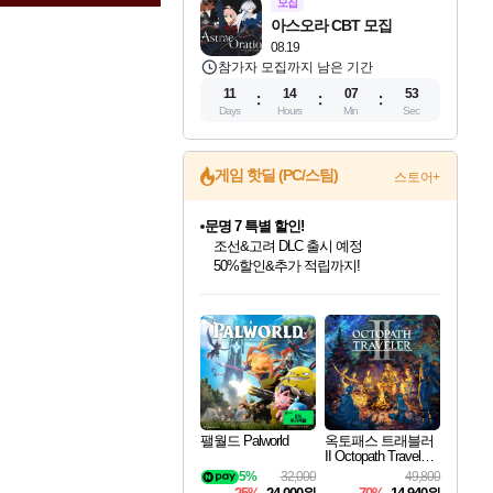
모집
아스오라 CBT 모집
08.19
참가자 모집까지 남은 기간
11
14
07
52
Days
Hours
Min
Sec
게임 핫딜 (PC/스팀)
스토어+
문명 7 특별 할인!
조선&고려 DLC 출시 예정
50%할인&추가 적립까지!
인벤게임즈 8월 특별 할인!
드래곤소드: 어웨이크닝 입점!
마블 투혼 파이팅 소울즈 정식출시!
귀무자: 검의 길 예약 판매 중!
비스트 오브 리인카네이션 정식 출시!
커세어 코브 출시 기념 할인!
더 렐릭 퍼스트 가디언 정식 출시
베데스다 40주년 기념 할인 중!
캡콤 프렌차이즈 할인 진행 중!
캡콤 일부 상품 상시 할인
스타워즈 은하계 레이서
로블록스 기프트 카드 공식 입점
인기 퍼블리셔 모음!
스팀으로 만나는 드래곤소드!
마블 히어로 총 출동&화려한 격투!
10% 할인과
게임프릭 신작 IP
해적'섬'을 발전시키자!
설화x하드코어 액션!
베데스다의 명작들을
몬헌, 바하 등 인기 IP를
몬헌 와일즈 & 드래곤즈 도그마2
인벤게임즈에서 10% 추가 적립
Robux를 가장 안전하고
최대 90% 할인가를 만나보세요!
네이버혜택과 함께 만나보세요!
네이버 포인트 혜택까지!
이니&베니 혜택까지!
네이버 혜택가와 함께 예약하세요!
할인&네이버혜택으로 만나보세요!
네이버페이 혜택과 만나보세요!
40주년 프로모션으로 만나보세요!
할인가에 만나보세요!
일부 에디션 상시 할인!
혜택으로 예약 판매 중
편안하게 충전하세요
팰월드 Palworld
옥토패스 트래블러
II Octopath Traveler I
I
5%
32,000
49,800