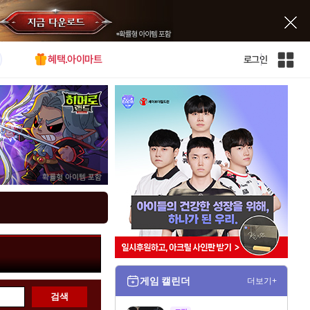
혜택.아이마트
로그인
인
벤
전
체
사
이
트
맵
게임 캘린더
더보기+
검색