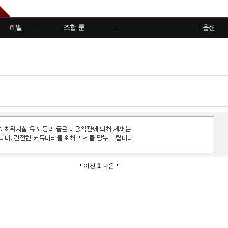
레벨
조합 룬
옵션
이전
1
다음