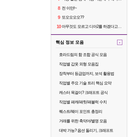
8
전 이만!~
9
또오오오오??
10
아무것도 모르고 디아2를 하겠다고요???
핵심 정보 모음
-
호라드림의 함 조합 공식 모음
직업별 갑옷 외형 모음집
장착부터 등급업까지, 보석 활용법
직업별 주요 기술 트리 핵심 요약
캐스터 목걸이? 크래프트 공식
직업별 패캐/패힛/패블럭 수치
퀘스트/웨이 포인트 총정리
거래를 위한 축약어/별명 모음
대박 가능? 옵션 돌리기, 크래프트