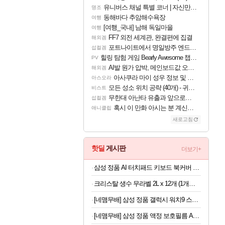
유니버스 채널 특별 코너 | 자신만의 스타일
명조
동해바다 추암해수욕장
여행
[여행_국내] 남해 독일마을
여행
FF7 외전 세계관, 완결편에 집결
해외겜
포트나이트에서 명일방주 엔드필드 [펠리카] 판매 예정
섭컬겜
힐링 탐험 게임 Bearly Awesome 챕터 1 트레일러
PV
AI발 원가 압박, 메인보드값 오르나
해외겜
아사쿠라 마이 성우 정보 및 주요 필모
아스오라
모든 성소 위치 공략 (40개) - 귀환한 영혼 도전과제
비스트
무한대 아난타 유출과 앞으로의 예상 (루머)
섭컬겜
혹시 이 만화 아시는 분 계신가요
애니클립
새로고침
핫딜
게시판
더보기+
삼성 정품 AI 터치패드 키보드 북커버 케이스 그레이, 갤럭시 탭 S11 울트라
크리스탈 생수 무라벨 2L x 12개 (1개당 508원)
[네맴무배] 삼성 정품 갤럭시 워치9 스트랩 미스티 밴드 S/M (워치8+워치8 클래식 호환)
[네맴무배] 삼성 정품 액정 보호필름 AR 스크린 프로텍터 갤럭시Z 폴드8 울트라, 2매입