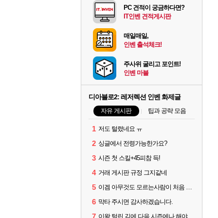
PC 견적이 궁금하다면?
IT인벤 견적게시판
매일매일,
인벤 출석체크!
주사위 굴리고 포인트!
인벤 마블
디아블로2: 레저렉션 인벤 화제글
자유 게시판
팁과 공략 모음
1
저도 털렸네요 ㅠ
2
싱글에서 전령가능한가요?
3
시즌 첫 스킬+45피참 득!
4
거래 게시판 규정 그지같네
5
이겜 아무것도 모르는사람이 처음 시작하기 괜찮나요?
6
막타 주시면 감사하겠습니다.
7
이왕 털린 김에 다음 시즌에나 해야겠네요