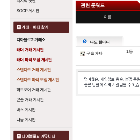
치지직 팟벤
관련 룬워드
SOOP 게시판
이름
거래 · 파티 찾기
댓
글
디아블로2 거래소
나도 한마디
영
래더 거래 게시판
1등
역
구슬아빠
래더 파티 모집 게시판
스탠다드 거래 게시판
스탠다드 파티 모집 게시판
하드코어 거래 게시판
콘솔 거래 게시판
버스 게시판
나눔 게시판
디아블로2 커뮤니티