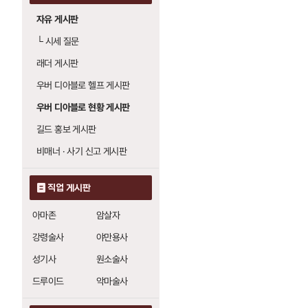
자유 게시판
└
시세 질문
래더 게시판
우버 디아블로 헬프 게시판
우버 디아블로 현황 게시판
길드 홍보 게시판
비매너 · 사기 신고 게시판
직업 게시판
아마존
암살자
강령술사
야만용사
성기사
원소술사
드루이드
악마술사