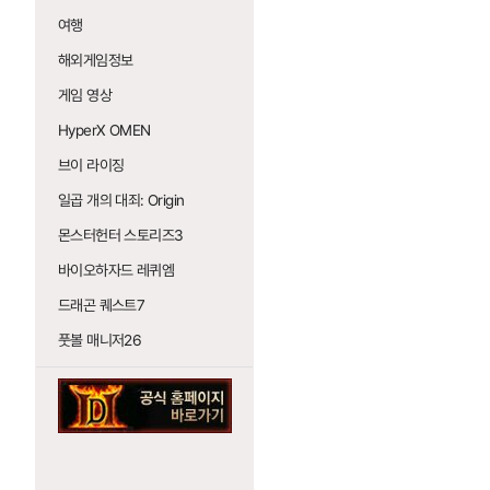
여행
해외게임정보
게임 영상
HyperX OMEN
브이 라이징
일곱 개의 대죄: Origin
몬스터헌터 스토리즈3
바이오하자드 레퀴엠
드래곤 퀘스트7
풋볼 매니저26