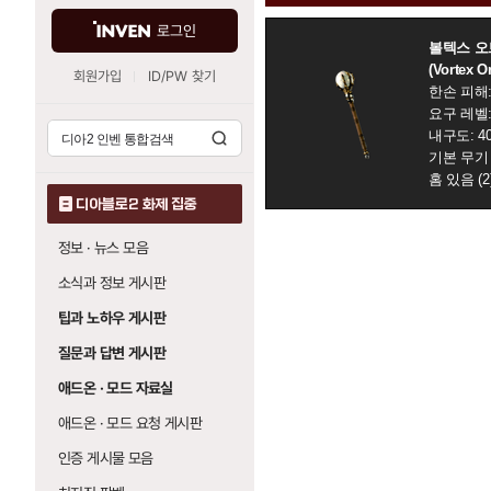
템
정
검
로그인
볼텍스 오
보
색
(Vortex O
모
회원가입
ID/PW 찾기
한손 피해: 1
음
요구 레벨:
내구도: 4
기본 무기 속
홈 있음 (2
디아블로2 화제 집중
정보 · 뉴스 모음
소식과 정보 게시판
팁과 노하우 게시판
질문과 답변 게시판
애드온 · 모드 자료실
애드온 · 모드 요청 게시판
인증 게시물 모음