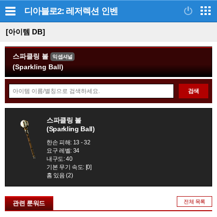
디아블로2: 레저렉션
인벤
[아이템 DB]
스파클링 볼
익셉셔널
(Sparkling Ball)
아
검색
이
템
정
검
스파클링 볼
보
(Sparkling Ball)
색
모
한손 피해: 13 - 32
음
요구 레벨: 34
내구도: 40
기본 무기 속도: [0]
홈 있음 (2)
전체 목록
관련 룬워드