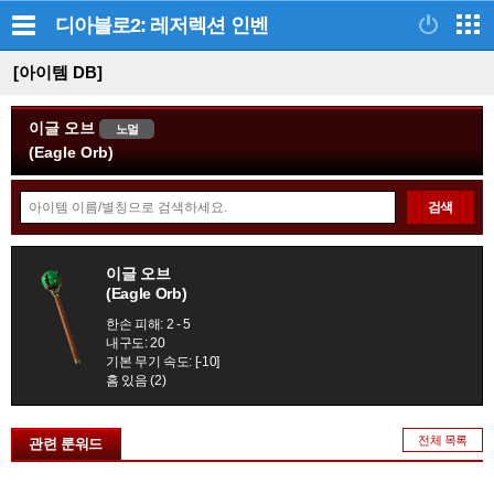
디아블로2: 레저렉션
인벤
[아이템 DB]
이글 오브
노멀
(Eagle Orb)
아
검색
이
템
정
검
이글 오브
보
(Eagle Orb)
색
모
한손 피해: 2 - 5
음
내구도: 20
기본 무기 속도: [-10]
홈 있음 (2)
전체 목록
관련 룬워드