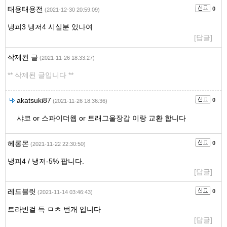
태용태용전
0
(2021-12-30 20:59:09)
냉피3 냉저4 시실분 있나여
[답글]
삭제된 글
(2021-11-26 18:33:27)
** 삭제된 글입니다 **
akatsuki87
0
(2021-11-26 18:36:36)
샤코 or 스파이더웹 or 트래그울장갑 이랑 교환 합니다
헤롱몬
0
(2021-11-22 22:30:50)
냉피4 / 냉저-5% 팝니다.
[답글]
레드블릿
0
(2021-11-14 03:46:43)
트라빈걸 득 ㅁㅊ 번개 입니다
[답글]