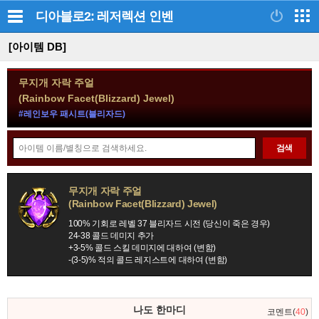
디아블로2: 레저렉션
인벤
[아이템 DB]
무지개 자락 주얼
(Rainbow Facet(Blizzard) Jewel)
#레인보우 패시트(블리자드)
아
검색
이
템
정
검
무지개 자락 주얼
보
(Rainbow Facet(Blizzard) Jewel)
색
모
100% 기회로 레벨 37 블리자드 시전 (당신이 죽은 경우)
음
24-38 콜드 데미지 추가
+3-5% 콜드 스킬 데미지에 대하여 (변함)
-(3-5)% 적의 콜드 레지스트에 대하여 (변함)
댓
나도 한마디
코멘트(
40
)
글