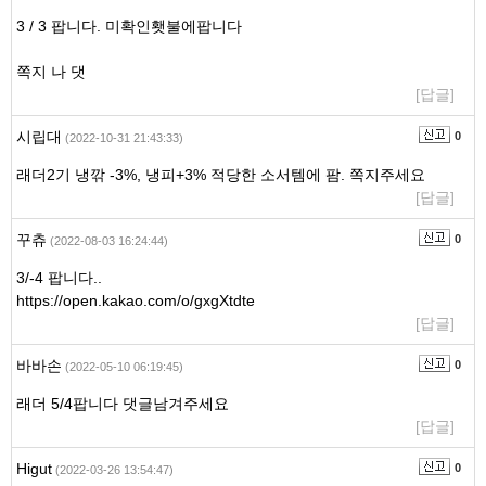
3 / 3 팝니다. 미확인횃불에팝니다
쪽지 나 댓
[답글]
시립대
0
(2022-10-31 21:43:33)
래더2기 냉깎 -3%, 냉피+3% 적당한 소서템에 팜. 쪽지주세요
[답글]
꾸츄
0
(2022-08-03 16:24:44)
3/-4 팝니다..
https://open.kakao.com/o/gxgXtdte
[답글]
바바손
0
(2022-05-10 06:19:45)
래더 5/4팝니다 댓글남겨주세요
[답글]
Higut
0
(2022-03-26 13:54:47)