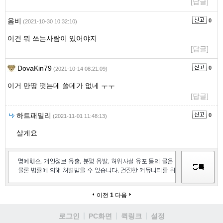
[답글]
옴비
0
(2021-10-30 10:32:10)
이건 뭐 쓰는사람이 있어야지
[답글]
DovaKin79
0
(2021-10-14 08:21:09)
이거 만땅 떳는데 쓸데가 없네 ㅜㅜ
[답글]
하트패밀리
0
(2021-11-01 11:48:13)
살게요
이전
1
다음
로그인
PC화면
퀵링크
설정