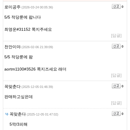
영
로미공주
0
(2026-03-24 00:05:36)
역
5/5 적당룬에 팝니다
최영운#31152 쪽지주세요
[답글]
천안이야
0
(2026-02-06 21:39:09)
5/5 적당룬에 팜
aortm1100#3526 쪽지즈세요 래더
[답글]
꼭맞춘다
0
(2025-12-05 01:46:39)
판매하고싶은데
[답글]
꼭맞춘다
0
(2025-12-05 01:47:02)
5깍/3피해