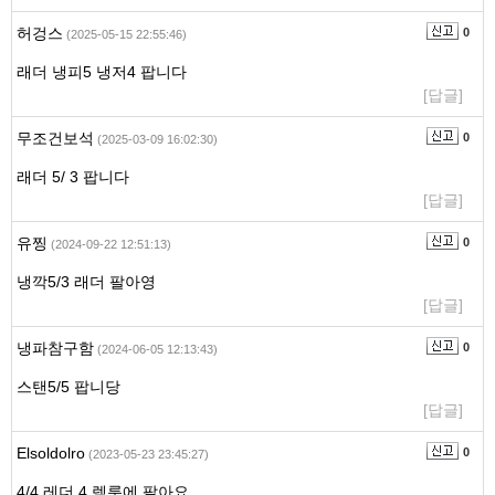
허겅스
0
(2025-05-15 22:55:46)
래더 냉피5 냉저4 팝니다
[답글]
무조건보석
0
(2025-03-09 16:02:30)
래더 5/ 3 팝니다
[답글]
유찡
0
(2024-09-22 12:51:13)
냉깍5/3 래더 팔아영
[답글]
냉파참구함
0
(2024-06-05 12:13:43)
스탠5/5 팝니당
[답글]
Elsoldolro
0
(2023-05-23 23:45:27)
4/4 레더 4 렘룬에 팔아요