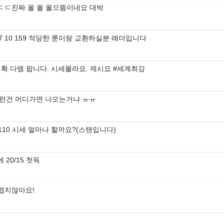
ㄷㄷ진짜 올 올 올으뜸이네요 대박
-17 10 159 적당한 룬이랑 교환하실분 래더입니다
미확 다뎀 팝니다. 시세몰라요. 제시요 #세계최강
런건 어디가면 나오는거냐 ㅠㅠ
0/110 시세 얼마나 할까요?(스탠입니다)
에 20/15 첫득
렵지않아요!