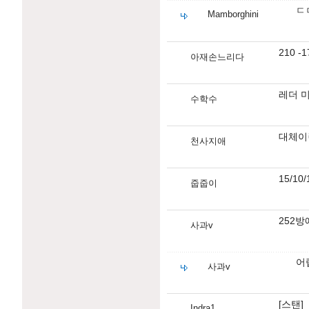
ㄷ
Mamborghini
210 
아재손느리다
레더 
수학수
대체이
천사지애
15/1
줍줍이
252방
사과v
어
사과v
[스탠]
Indra1