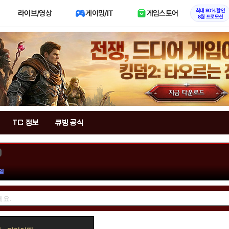
최대 90% 할인
라이브/영상
게이밍/IT
게임스토어
8월 프로모션
TC 정보
큐빙 공식
뎀