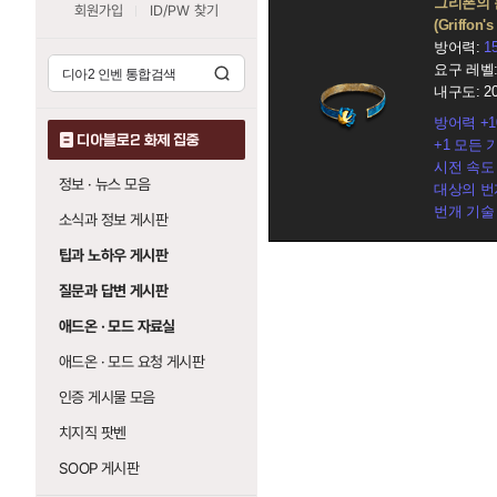
그리폰의 
보
색
회원가입
ID/PW 찾기
(Griffon'
모
방어력:
1
음
요구 레벨:
내구도: 2
방어력 +10
디아블로2 화제 집중
+1 모든 
시전 속도 
정보 · 뉴스 모음
대상의 번개
번개 기술 
소식과 정보 게시판
팁과 노하우 게시판
질문과 답변 게시판
애드온 · 모드 자료실
애드온 · 모드 요청 게시판
인증 게시물 모음
치지직 팟벤
SOOP 게시판