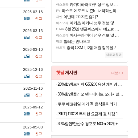
카가미하라 하루 성우 정보 및 주요 필모
아스오라
라스트 에포크 시즌5 - 서리화신의 분노 티저
PV
2026-03-16
아반테 2.0 자연흡기?
차벤
답글
신고
아키츠 아키나 성우 정보 및 주요 필모
아스오라
8월 28일 넷플릭스에서 예고편 공개 예정
GTA6
2026-03-13
아사쿠라 마이 성우 정보 및 주요 필모
아스오라
답글
신고
힐러는 안나오고
명조
중국 CXMT, D램 매출 점유율 7%…글로벌 4위로 부상
해외겜
2026-03-10
새로고침
답글
신고
2025-12-16
핫딜
게시판
더보기+
답글
신고
28%할인!로지텍 G502 X 유선 게이밍 마우스 블랙
2025-11-16
33%할인!클리오 덴티메이트 오리지널 초극세모, 10개입, 3개
답글
신고
쿠쿠 에코웨일 메가 3L 음식물처리기 눌음방지 건조분쇄형 쿠쿠 직접생산
2025-09-12
[SKT] 110GB 무제한 요금제 월 체감 15,000원 | 약정 없음 + 첫 달 전액 환급 + 티빙 무료 + 2만 추가 지급(첫 달)
답글
신고
39%할인!탄산수 청포도 500ml 20개 + 레몬 500ml 20개, 40개
2025-05-08
답글
신고