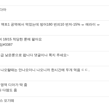
다아
 액트1 공역에서 먹었는데 방어180 번피10 번저-15% ㅠ 에라이 ㅠ
어 18/15 적당한 룬에 팔아요
#3387
묻급 낮은룬으로 팝니다 댓글이나 쪽지 주세요~
 나오랄때는 안나오더니 나오니까 한시간에 두개 먹음 ㄷㄷ..
 영역 디아가 딱 줌
나 다뎀도 줌
스 모기떼