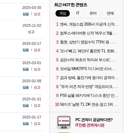
최근 HOT한 콘텐츠
2025-03-30
게임
IT
유머
연예
답글
신고
1
엔씨, 게임스컴 2026서 미공개 신작 최초 공개
2025-11-02
신고
2
컴투스-에이버튼 신작 '제우스' 8월 26일 출시…"모두를 위한 경쟁"
3
웹젠, 상반기 영업수익 773억 원…순이익 89% 증가
2025-03-17
답글
신고
4
'오너' 빼고, '페인터' 출전한 T1, 한화생명에 패배
5
검은사막 최초의 '하이퍼 부스트', 직접 해봤습니다
2025-03-01
6
모바일 MMOTPS '더 디비전 리서전스', 6일 스팀에도 출시
답글
신고
7
검과 방패, 돌진기에 원거리 공격까지? 오버워치 '디몬' 플레이 영상
2025-02-08
8
"유저 의견 적극 반영" 게임프리크, 비스트 오브 리인카네이션 개선 나선다
답글
신고
9
PS5 실물 패키지에 '디스크 중단' 안내 스티커 붙었다
2025-01-31
10
'페이즈' 날뛴 T1, DK 연승 끊고 1위 지켜
답글
신고
2025-01-17
PC 견적이 궁금하다면?
답글
신고
IT인벤 견적게시판