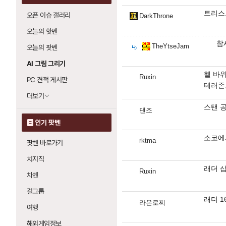
트리스
오픈 이슈 갤러리
DarkThrone
오늘의 핫벤
참
TheYtseJam
오늘의 팟벤
AI 그림 그리기
헬 바
Ruxin
PC 견적 게시판
테러존
더보기
스탠 공
댄조
인기 팟벤
소코에
rktma
팟벤 바로가기
치지직
래더 
Ruxin
차벤
걸그룹
래더 16
라온로찌
여행
해외게임정보