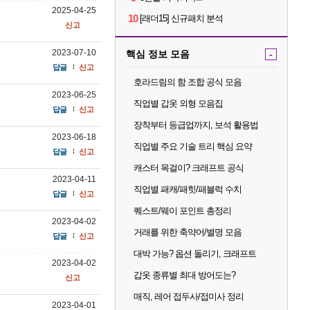
2025-04-25
10
[래더15] 신규패치 분석
신고
2023-07-10
핵심 정보 모음
-
답글
신고
호라드림의 함 조합 공식 모음
2023-06-25
직업별 갑옷 외형 모음집
답글
신고
장착부터 등급업까지, 보석 활용법
2023-06-18
직업별 주요 기술 트리 핵심 요약
답글
신고
캐스터 목걸이? 크래프트 공식
2023-04-11
직업별 패캐/패힛/패블럭 수치
답글
신고
퀘스트/웨이 포인트 총정리
2023-04-02
거래를 위한 축약어/별명 모음
답글
신고
대박 가능? 옵션 돌리기, 크래프트
2023-04-02
갑옷 종류별 최대 방어도는?
신고
매직, 레어 접두사/접미사 정리
2023-04-01