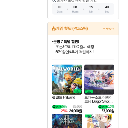
참가자 모집까지 남은 기간
10
08
55
39
Days
Hours
Min
Sec
게임 핫딜 (PC/스팀)
스토어+
문명 7 특별 할인!
조선&고려 DLC 출시 예정
50%할인&추가 적립까지!
인벤게임즈 8월 특별 할인!
드래곤소드: 어웨이크닝 입점!
마블 투혼 파이팅 소울즈 정식출시!
귀무자: 검의 길 예약 판매 중!
비스트 오브 리인카네이션 정식 출시!
커세어 코브 출시 기념 할인!
더 렐릭 퍼스트 가디언 정식 출시
베데스다 40주년 기념 할인 중!
캡콤 프렌차이즈 할인 진행 중!
캡콤 일부 상품 상시 할인
스타워즈 은하계 레이서
로블록스 기프트 카드 공식 입점
인기 퍼블리셔 모음!
스팀으로 만나는 드래곤소드!
마블 히어로 총 출동&화려한 격투!
10% 할인과
게임프릭 신작 IP
해적'섬'을 발전시키자!
설화x하드코어 액션!
베데스다의 명작들을
몬헌, 바하 등 인기 IP를
몬헌 와일즈 & 드래곤즈 도그마2
인벤게임즈에서 10% 추가 적립
Robux를 가장 안전하고
최대 90% 할인가를 만나보세요!
네이버혜택과 함께 만나보세요!
네이버 포인트 혜택까지!
이니&베니 혜택까지!
네이버 혜택가와 함께 예약하세요!
할인&네이버혜택으로 만나보세요!
네이버페이 혜택과 만나보세요!
40주년 프로모션으로 만나보세요!
할인가에 만나보세요!
일부 에디션 상시 할인!
혜택으로 예약 판매 중
편안하게 충전하세요
팰월드 Palworld
드래곤소드 어웨이
크닝 DragonSword A
wakening
5%
32,000
10%
25%
24,000원
33,000원