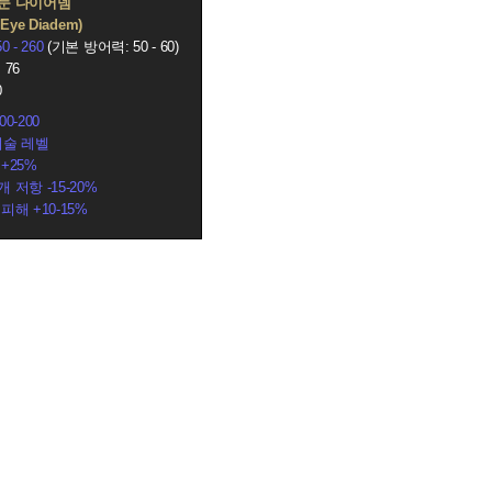
눈 다이어뎀
s Eye Diadem)
50 - 260
(기본 방어력: 50 - 60)
 76
0
0-200
기술 레벨
+25%
 저항 -15-20%
피해 +10-15%