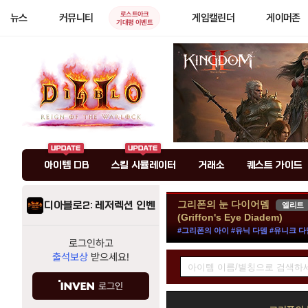
로스트아크
뉴스
커뮤니티
게임캘린더
게이머존
기대평 이벤트
아이템 DB
스킬 시뮬레이터
거래소
퀘스트 가이드
그리폰의 눈 다이어뎀
디아블로2: 레저렉션 인벤
엘리트
(Griffon's Eye Diadem)
#그리폰의 아이 #유닉 다뎀 #유니크 다
로그인하고
아
출석보상
받으세요!
이
템
로그인
정
검