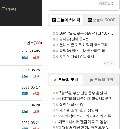
새로고침
Enigma)
오늘의 치지직
오늘의 SOOP
26년 7월 팔로우 상승량 TOP 30 - 월간 치지직
잡담
임나은) 진짜 음지;;
클립
코멘트(
333
)
젠레스 존 제로 캐릭터 코스프레한 꽁주
짤방
풍월량) 물소는 왜 물소라고 하는거야? 아! 그만 ㅋㅋ 알았어 ㅋㅋ
클립
2026-06-05
치지직 애플TV 앱 출시
정보
답글
신고
더보기+
2026-05-25
답글
신고
오늘의 팟벤
오늘의 핫벤
2026-05-17
7월~8월 부산-단양-충주-울진 다녀왔어요~
여행
답글
신고
60프레임 나오는데 정상일까요?
레퀴엠
설악산 울산바위
여행
2026-04-28
세계관 소개 | 소명 상인회
명조
답글
신고
캐릭터 소개 - 카가미하라 하루
아스오라
[페르소나5: 더 팬텀 X] 괴도 영상 l 타카마키 안·댄싱 스타
PV
2026-03-21
‘GTA 6’ 예판 흥행…테이크투 “내부 예상 크게 넘어”
해외겜
답글
신고