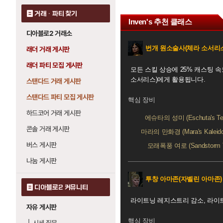
거래 · 파티 찾기
Inven's 추천 클래스
디아블로2 거래소
번개 원소술사(체라 소서리
래더 거래 게시판
래더 파티 모집 게시판
모든 스킬 상승에 25% 캐스팅 
소서리스)에게 활용됩니다.
스탠다드 거래 게시판
스탠다드 파티 모집 게시판
핵심 장비
하드코어 거래 게시판
에슈타의 성미 (Eschuta's Te
콘솔 거래 게시판
마라의 만화경 (Mara's Kaleido
버스 게시판
모래폭풍 여로 (Sandstorm T
나눔 게시판
투창 아마존(자벨린 아마존)
디아블로2 커뮤니티
라이트닝 레지스트리 감소, 라이트
자유 게시판
핵심 장비