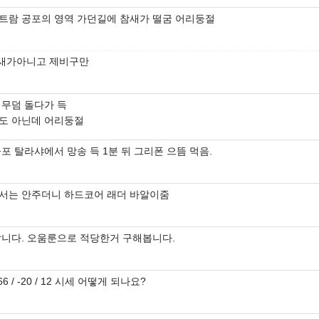
트람 공포의 영역 가던길에 참새가 떨굼 어리둥절
새가아니고 제비구만
위무덤 돌다가 득
도 아닌데 어리둥절
포 탈라샤에서 망송 득 1분 뒤 그리폰 으뜸 먹음.
서는 안주더니 하드코어 래더 바알이줌
삽니다. 오움룬으로 적당한거 구해봅니다.
6 / -20 / 12 시세 어떻게 되나요?