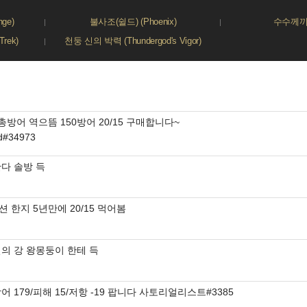
ge)
불사조(쉴드) (Phoenix)
수수께끼 (
rek)
천둥 신의 박력 (Thundergod's Vigor)
 총방어 역으뜸 150방어 20/15 구매합니다~
d#34973
다 솔방 득
 한지 5년만에 20/15 먹어봄
길의 강 왕몽둥이 한테 득
어 179/피해 15/저항 -19 팝니다 사토리얼리스트#3385