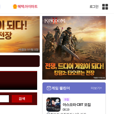
혜택.아이마트
로그인
인
벤
전
체
사
이
트
맵
게임 캘린더
더보기+
검색
모집
아스오라 CBT 모집
08.19