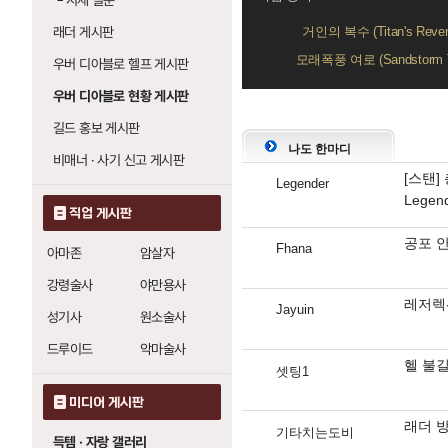
└
시세 질문
래더 게시판
거인의 복수 (Titan's Reven
모래폭풍 여로 (Sandstorm T
우버 디아블로 헬프 게시판
우버 디아블로 현황 게시판
댓
길드 홍보 게시판
글
나도 한마디
영
비매너 · 사기 신고 게시판
[스탠]
역
Legender
Legen
직업 게시판
공포 안
Fhana
아마존
암살자
강령술사
야만용사
레저렉션
Jayuin
성기사
원소술사
드루이드
악마술사
헬 불
셋팅1
미디어 게시판
래더 방
기타치는도비
득템 · 자랑 갤러리