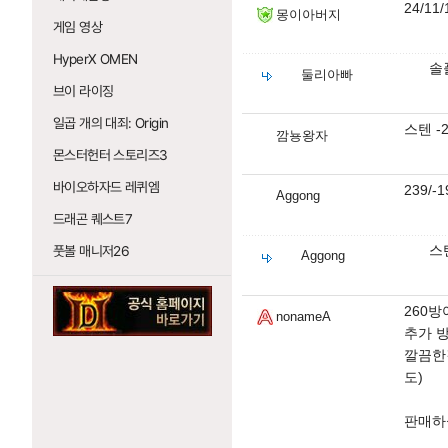
24/1
몽이아버지
게임 영상
HyperX OMEN
솔
둘리아빠
브이 라이징
일곱 개의 대죄: Origin
스텐 -
깜뇽왕자
몬스터헌터 스토리즈3
바이오하자드 레퀴엠
239/
Aggong
드래곤 퀘스트7
스
풋볼 매니저26
Aggong
260방
nonameA
추가 방
깔끔한걸
도)
판매하