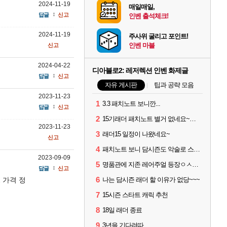
2024-11-19
매일매일,
답글
신고
인벤 출석체크!
2024-11-19
주사위 굴리고 포인트!
인벤 마블
신고
2024-04-22
디아블로2: 레저렉션 인벤 화제글
답글
신고
자유 게시판
팁과 공략 모음
2023-11-23
1
3.3 패치노트 보니깐...
답글
신고
2
15기래더 패치노트 별거 없네요~없데이트수준?
2023-11-23
3
래더15 일정이 나왔네요~
신고
4
패치노트 보니 담시즌도 악술로 스타트
2023-09-09
5
명품관에 지존 레어주얼 등장ㅇㅅㅇ...
답글
신고
6
 가격 정
나는 담시즌 래더 할 이유가 없당~~~
7
15시즌 스타트 캐릭 추천
8
18일 래더 종료
9
3년을 기다려따...