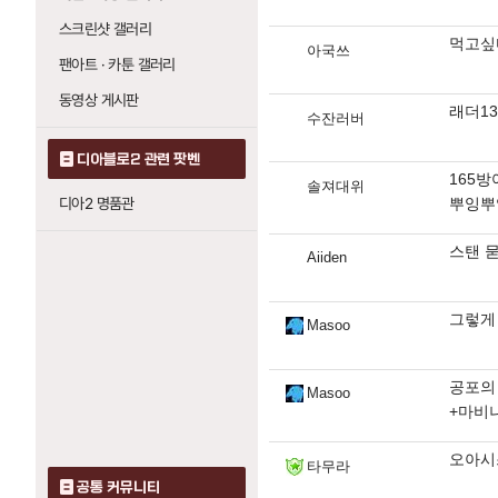
스크린샷 갤러리
먹고싶
아국쓰
팬아트 · 카툰 갤러리
동영상 게시판
래더13
수잔러버
디아블로2 관련 팟벤
165방
솔져대위
디아2 명품관
뿌잉뿌잉
스탠 
Aiiden
그렇게
Masoo
공포의
Masoo
+마비
오아시
타무라
공통 커뮤니티