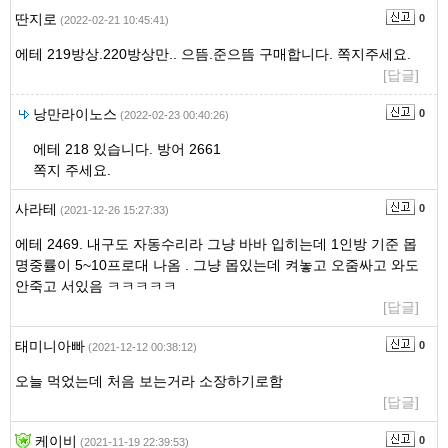
딴지로
0
(2022-02-21 10:45:41)
에테 219방상.220방상만.. 으뜸.준으뜸 구매합니다. 쪽지주세요.
[답글]
낭만라이노스
0
(2022-02-23 00:40:26)
에테 218 있습니다. 방어 2661
쪽지 주세요.
사라테
0
(2021-12-26 15:27:33)
에테 2469. 내구도 자동수리라 그냥 바바 입히는데 1인방 기준 몹
명중률이 5~10프로대 나옴 . 그냥 몹있는데 켜놓고 오줌싸고 와도
안죽고 서있음 ㅋㅋㅋㅋㅋ
[답글]
태미니아빠
0
(2021-12-12 00:38:12)
오늘 먹었는데 처음 보는거라 소장하기로함
[답글]
케이비
0
(2021-11-19 22:39:53)