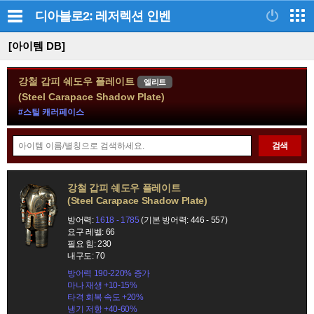
디아블로2: 레저렉션
인벤
[아이템 DB]
강철 갑피 쉐도우 플레이트
엘리트
(Steel Carapace Shadow Plate)
#스틸 캐러페이스
아
검색
이
템
정
검
강철 갑피 쉐도우 플레이트
보
(Steel Carapace Shadow Plate)
색
모
방어력:
1618 - 1785
(기본 방어력: 446 - 557)
음
요구 레벨: 66
필요 힘: 230
내구도: 70
방어력 190-220% 증가
마나 재생 +10-15%
타격 회복 속도 +20%
냉기 저항 +40-60%