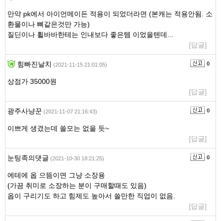
만약 pk에서 아이언메이든 적용이 되었더라면 (본캐는 적용안됨. 소
환물이나 뼈같은것만 가능)
질딘이나 휠바바한테는 인내보다 좋은템 이었을텐데...
[답글]
힘빠진날치
0
(2021-11-15 21:01:05)
상점가 35000원
[답글]
광주사냥꾼
0
(2021-11-07 21:16:43)
이쁘게 생겼는데 쓸모는 없을 듯~
[답글]
눈팅족의댓글
0
(2021-10-30 18:21:25)
에테에 옵 으뜸이면 그냥 소장용
(가끔 취미로 소장하는 분이 구매할때도 있음)
옵이 구리기도 하고 힘제도 높아서 쓸만한 직업이 없음.
[답글]