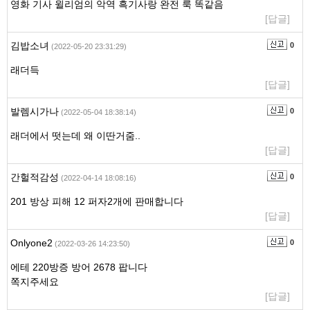
영화 기사 윌리엄의 악역 흑기사랑 완전 룩 똑같음
[답글]
김밥소녀
0
(2022-05-20 23:31:29)
래더득
[답글]
발렘시가나
0
(2022-05-04 18:38:14)
래더에서 떳는데 왜 이딴거줌..
[답글]
간헐적감성
0
(2022-04-14 18:08:16)
201 방상 피해 12 퍼자2개에 판매합니다
[답글]
Onlyone2
0
(2022-03-26 14:23:50)
에테 220방증 방어 2678 팝니다
쪽지주세요
[답글]