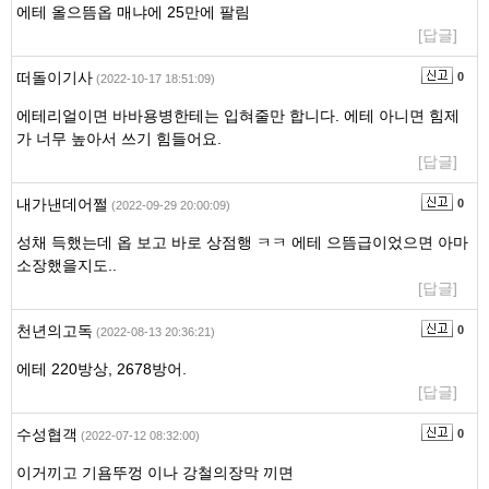
에테 올으뜸옵 매냐에 25만에 팔림
[답글]
떠돌이기사
0
(2022-10-17 18:51:09)
에테리얼이면 바바용병한테는 입혀줄만 합니다. 에테 아니면 힘제
가 너무 높아서 쓰기 힘들어요.
[답글]
내가낸데어쩔
0
(2022-09-29 20:00:09)
성채 득했는데 옵 보고 바로 상점행 ㅋㅋ 에테 으뜸급이었으면 아마
소장했을지도..
[답글]
천년의고독
0
(2022-08-13 20:36:21)
에테 220방상, 2678방어.
[답글]
수성협객
0
(2022-07-12 08:32:00)
이거끼고 기욤뚜껑 이나 강철의장막 끼면