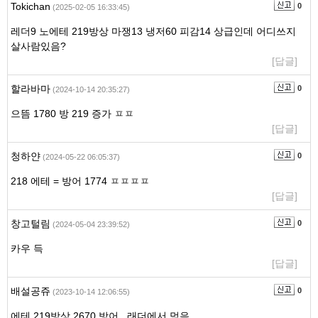
Tokichan
0
(2025-02-05 16:33:45)
레더9 노에테 219방상 마쟁13 냉저60 피감14 상급인데 어디쓰지
살사람있음?
[답글]
할라바마
0
(2024-10-14 20:35:27)
으뜸 1780 방 219 증가 ㅍㅍ
[답글]
청하얀
0
(2024-05-22 06:05:37)
218 에테 = 방어 1774 ㅍㅍㅍㅍ
[답글]
창고털림
0
(2024-05-04 23:39:52)
카우 득
[답글]
배설공쥬
0
(2023-10-14 12:06:55)
에테 219방상 2670 방어.. 래더에서 먹음