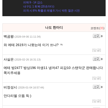
피해 9 - 14 감소
내구도 1 회복 (20초마다)
피격 시 8% 확률로 레벨 6 가시 박힌 철관 시전
댓
나도 한마디
코멘트(
35
)
글
영
백곰왕
0
(2026-04-06 11:11:34)
역
와 에테 2619가 나왓는데 이거 쓰냐? ㅋ
[답글]
사실은
0
(2026-02-26 16:31:13)
에테 방2477 방상196 마생11 냉저47 피감10 스탠악군 판매합니다
쪽지주세용
[답글]
비정성시
0
(2026-01-04 16:57:44)
안다리엘 으뜸 득:)
[답글]