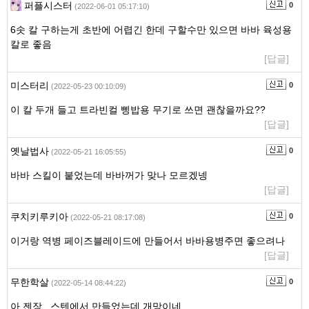
퍼플시스터
0
(2022-06-01 05:17:10)
6솟 칼 구하는게 초반에 어렵긴 한데 구할수만 있으면 바바 육성용
칼로 좋음
[답글]
미스터리
0
(2022-05-23 00:10:09)
이 칼 두개 들고 트라빈컬 삥밥용 무기로 쓰면 괜찮을까요??
[답글]
옛날법사
0
(2022-05-21 16:05:55)
바바 스킬이 붙었는데 바바꺼가 맞나 모르겠넹
[답글]
쿠치키루키아
0
(2022-05-21 08:17:08)
이거랑 역병 페이즈블레이드에 만들어서 바바용병주면 좋으려나
[답글]
무한학살
0
(2022-05-14 08:44:22)
아 젠장.. 스텐에서 만들었는데 개망이네