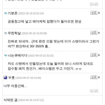
[답글]
기분존
0
(2022-05-19 23:01:24)
공용창고에 넣고 레더케릭 접했다가 돌아오면 완성
무한학살
0
(2022-05-20 10:43:09)
진짜로 되네여.. 근데 완전 으뜸 떳는데 이거 스탠이라서 그런가
여?? 희안하네 30/ 350/9 흠..
나는큐베이다
0
(2022-06-03 22:32:32)
저도 스탠에서 만들었는데 오늘 들어와 보니 사라져 있네요
잠수함 패치 한건가...베이스템은 두고 가던가..ㅠㅠ
우홋
0
(2022-05-07 03:13:40)
너무 어중간해...
[답글]
삭제된 글
(2022-04-29 14:57:12)