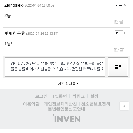
Zldnqslek
0
(2022-04-14 11:50:59)
2등
[답글]
빳빳한곧휴
0
(2022-04-14 11:33:54)
1등!
[답글]
이전
1
다음
로그인
PC화면
퀵링크
설정
청소년보호정책
이용약관
개인정보처리방침
▲
불법촬영물신고안내
(주)
인
벤