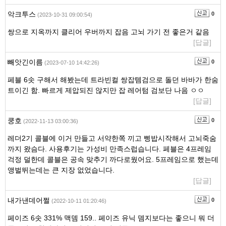
악크투스
0
(2023-10-31 09:00:54)
쌍으로 지옥까지 클리어 우버까지 잡음 고뇌 가기 전 좋은거 같음
[답글]
빼앗긴이름
0
(2023-07-10 14:42:26)
페블 6솟 구해서 해봤는데 트라빈컬 쌍잡템검으로 돌던 바바가 한숨
트이긴 함. 빠르게 제압되진 않지만 잡 레어텀 검보단 나음 ㅇㅇ
[답글]
쿵호
0
(2022-11-13 03:00:36)
레더2기 콜블에 이거 만들고 서약한쪽 끼고 삥밥시작해서 고뇌죽숨
까지 왔슴다. 사용후기는 가성비 만족스럽습니다. 페블은 4프레임
걱정 덜한데 콜블은 공속 맞추기 까다로웠어요. 5프레임으로 했는데
앵벌뛰는데는 큰 지장 없었습니다.
[답글]
내가낸데어쩔
0
(2022-10-11 01:20:46)
페이즈 6솟 331% 맥뎀 159.. 페이즈 유닉 뎀지보다는 좋으니 뭐 더