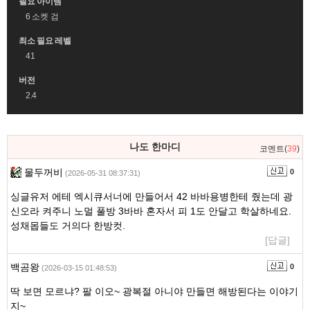
필요 아이템
6 소켓 검
최소 필요 레벨
41
버전
2.4
댓
나도 한마디
코멘트(
39
)
글
영
물두꺼비
0
(2026-05-31 08:37:31)
역
싱글유저 에테 엑시큐서너에 만들어서 42 바바용병한테 줬는데 광
신오라 켜주니 노멀 풀방 3바바 혼자서 피 1도 안달고 학살하네요.
성채몹들도 거의다 한방컷.
[답글]
백곰왕
0
(2026-03-15 01:48:53)
딱 보면 모르냐? 팔 이오~ 광복절 아니야 만들면 해방된다는 이야기
지~