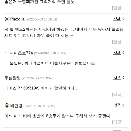
좋은거 구할때까진 그럭저럭 쓰면 될듯
[답글]
Piazolla
0
(2022-08-09 16:19:02)
딱 헬 액트2까지는 어찌어찌 하겠는데, 데미지 너무 낮아서 불멸왕
세트 끼우고 나니 아우 속이 다 시원~~
[답글]
디아초보77a
0
(2024-08-18 18:58:53)
불멸왕. 방패가없어너 머줄자구는데방법없나요
우심깜뽀
0
(2022-07-21 20:58:42)
페이즈 작 30/319/9 바바가 쓸만하려나..
[답글]
비단령
0
(2022-06-30 07:12:16)
이제 이거 바바 초반에 6솟무기 암거나 구해서 쓰기 좋겟다
[답글]