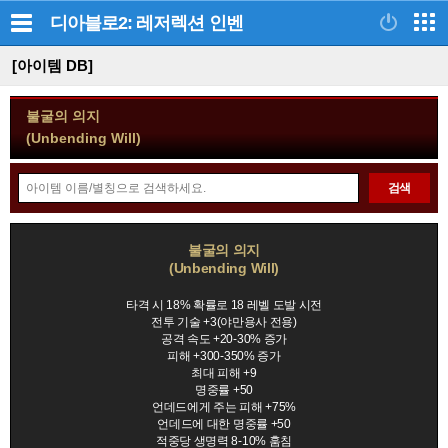
디아블로2: 레저렉션
인벤
[아이템 DB]
불굴의 의지
(Unbending Will)
아
검색
이
템
정
검
불굴의 의지
보
(Unbending Will)
색
모
음
타격 시 18% 확률로 18 레벨 도발 시전
전투 기술 +3(야만용사 전용)
공격 속도 +20-30% 증가
피해 +300-350% 증가
최대 피해 +9
명중률 +50
언데드에게 주는 피해 +75%
언데드에 대한 명중률 +50
적중당 생명력 8-10% 훔침