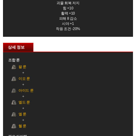
괴물 회복 저지
힘 +10
활력 +10
피해 8 감소
시야 +1
착용 조건 -20%
상세 정보
조합 룬
팔 룬
이오 룬
아이드 룬
엘드 룬
엘 룬
헬 룬