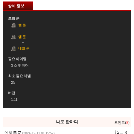
상세 정보
조합 룬
헬 룬
앰 룬
네프 룬
필요 아이템
3 소켓 아머
최소 필요 레벨
25
버전
1.11
댓
나도 한마디
코멘트(
8
)
글
영
에테무공
0
(2024-12-11 01:15:57)