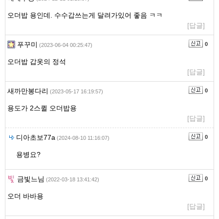
역
오더밥 용인데. 수수갑쓰는게 달려가있어 좋음 ㅋㅋ
[답글]
푸꾸미
0
(2023-06-04 00:25:47)
오더밥 갑옷의 정석
[답글]
새까만봉다리
0
(2023-05-17 16:19:57)
용도가 2스퀼 오더밥용
[답글]
디아초보77a
0
(2024-08-10 11:16:07)
용병요?
금빛느님
0
(2022-03-18 13:41:42)
오더 바바용
[답글]