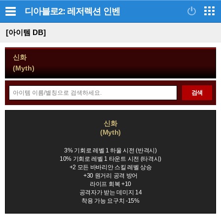
디아블로2: 레저렉션
인벤
[아이템 DB]
신화
(Myth)
아
검색
이
템
정
검
신화
보
(Myth)
색
모
음
3% 기회로 레벨 1 하울 시전 (반격시)
10% 기회로 레벨 1 타운트 시전 (타격시)
+2 모든 바바리안 스킬 레벨 상승
+30 원거리 공격 방어
라이프 회복 +10
공격자가 받는 데미지 14
착용 가능 요구치 -15%